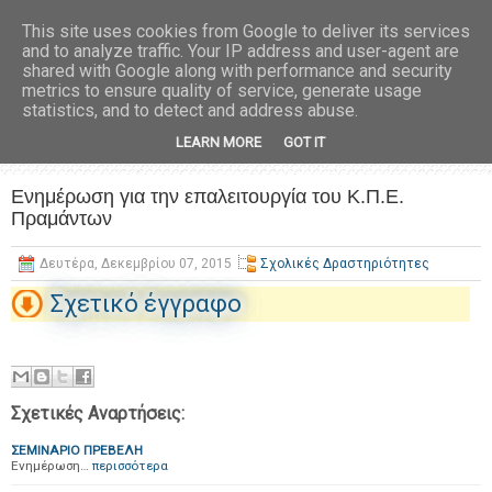
This site uses cookies from Google to deliver its services
and to analyze traffic. Your IP address and user-agent are
shared with Google along with performance and security
metrics to ensure quality of service, generate usage
statistics, and to detect and address abuse.
LEARN MORE
GOT IT
Ενημέρωση για την επαλειτουργία του Κ.Π.Ε.
Πραμάντων
Δευτέρα, Δεκεμβρίου 07, 2015
Σχολικές Δραστηριότητες
Σχετικό έγγραφο
Σχετικές Αναρτήσεις:
ΣΕΜΙΝΑΡΙΟ ΠΡΕΒΕΛΗ
Ενημέρωση…
περισσότερα