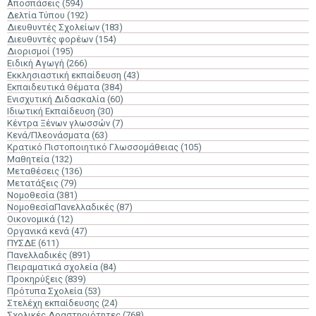
Αποσπάσεις
(594)
Δελτία Τύπου
(192)
Διευθυντές Σχολείων
(183)
Διευθυντές φορέων
(154)
Διορισμοί
(195)
Ειδική Αγωγή
(266)
Εκκλησιαστική εκπαίδευση
(43)
Εκπαιδευτικά Θέματα
(384)
Ενισχυτική Διδασκαλία
(60)
Ιδιωτική Εκπαίδευση
(30)
Κέντρα Ξένων γλωσσών
(7)
Κενά/Πλεονάσματα
(63)
Κρατικό Πιστοποιητικό Γλωσσομάθειας
(105)
Μαθητεία
(132)
Μεταθέσεις
(136)
Μετατάξεις
(79)
Νομοθεσία
(381)
ΝομοθεσίαΠανελλαδικές
(87)
Οικονομικά
(12)
Οργανικά κενά
(47)
ΠΥΣΔΕ
(611)
Πανελλαδικές
(891)
Πειραματικά σχολεία
(84)
Προκηρύξεις
(839)
Πρότυπα Σχολεία
(53)
Στελέχη εκπαίδευσης
(24)
Σχολικές Δραστηριότητες
(768)