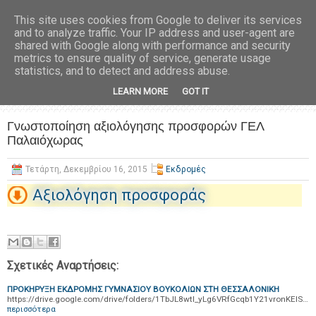
This site uses cookies from Google to deliver its services
and to analyze traffic. Your IP address and user-agent are
shared with Google along with performance and security
metrics to ensure quality of service, generate usage
statistics, and to detect and address abuse.
LEARN MORE
GOT IT
Γνωστοποίηση αξιολόγησης προσφορών ΓΕΛ
Παλαιόχωρας
Τετάρτη, Δεκεμβρίου 16, 2015
Εκδρομές
Αξιολόγηση προσφοράς
Σχετικές Αναρτήσεις:
ΠΡΟΚΗΡΥΞΗ ΕΚΔΡΟΜΗΣ ΓΥΜΝΑΣΙΟΥ ΒΟΥΚΟΛΙΩΝ ΣΤΗ ΘΕΣΣΑΛΟΝΙΚΗ
https://drive.google.com/drive/folders/1TbJL8wtl_yLg6VRfGcqb1Y21vronKEIS…
περισσότερα