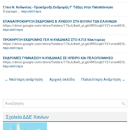
Γ/σιο Ν. Κυδωνίας - Προκήρυξη Εκδρομής Γ' Τάξης στην Πελοπόννησο
Έγγραφο …
περισσότερα
ΕΠΑΝΑΠΡΟΚΗΡΥΞΗ ΕΚΔΡΟΜΗΣ Β ΛΥΚΕΙΟΥ ΣΤΗ ΒΟΥΛΗ ΤΩΝ ΕΛΛΗΝΩΝ
https://drive.google.com/drive/folders/1TbJL8wtl_yLg6VRfGcqb1Y21vronKEIS…
περισσότερα
ΠΡΟΚΗΡΥΞΗ ΕΚΔΡΟΜΗΣ ΓΕΛ Ν ΚΥΔΩΝΙΑΣ ΣΤΟ Κ.Π.Ε Κλειτορίας
https://drive.google.com/drive/folders/1TbJL8wtl_yLg6VRfGcqb1Y21vronKEIS…
περισσότερα
ΕΚΔΡΟΜΕΣ ΓΥΜΝΑΣΙΟΥ Ν ΚΥΔΩΝΙΑΣ ΣΕ ΗΠΕΙΡΟ ΚΑΙ ΠΕΛΟΠΟΝΝΗΣΟ
https://drive.google.com/drive/folders/1TbJL8wtl_yLg6VRfGcqb1Y21vronKEIS…
περισσότερα
← Νεότερη ανάρτηση
Αρχική σελίδα
Παλαιότερη Ανάρτηση →
Σχολεία ΔΔΕ Χανίων