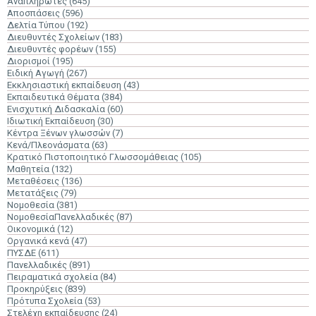
Αναπληρωτές
(645)
Αποσπάσεις
(596)
Δελτία Τύπου
(192)
Διευθυντές Σχολείων
(183)
Διευθυντές φορέων
(155)
Διορισμοί
(195)
Ειδική Αγωγή
(267)
Εκκλησιαστική εκπαίδευση
(43)
Εκπαιδευτικά Θέματα
(384)
Ενισχυτική Διδασκαλία
(60)
Ιδιωτική Εκπαίδευση
(30)
Κέντρα Ξένων γλωσσών
(7)
Κενά/Πλεονάσματα
(63)
Κρατικό Πιστοποιητικό Γλωσσομάθειας
(105)
Μαθητεία
(132)
Μεταθέσεις
(136)
Μετατάξεις
(79)
Νομοθεσία
(381)
ΝομοθεσίαΠανελλαδικές
(87)
Οικονομικά
(12)
Οργανικά κενά
(47)
ΠΥΣΔΕ
(611)
Πανελλαδικές
(891)
Πειραματικά σχολεία
(84)
Προκηρύξεις
(839)
Πρότυπα Σχολεία
(53)
Στελέχη εκπαίδευσης
(24)