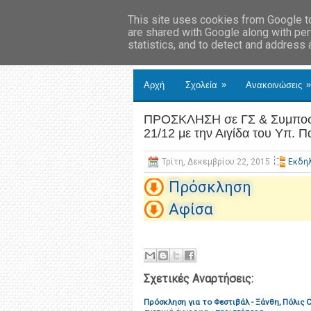
This site uses cookies from Google to 
are shared with Google along with per
statistics, and to detect and address
»
»
Αρχή
Σχολεία
Ανακοινώσεις
ΠΡΟΣΚΛΗΣΗ σε ΓΣ & Συμποσ
21/12 με την Αιγίδα του Υπ. Π
Τρίτη, Δεκεμβρίου 22, 2015
Εκδη
Πρόσκληση
Αφίσα
Σχετικές Αναρτήσεις:
Πρόσκληση για το Φεστιβάλ - Ξάνθη, Πόλις