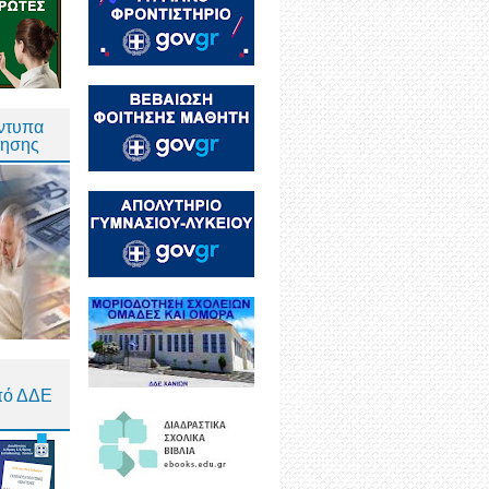
Έντυπα
τησης
πό ΔΔΕ