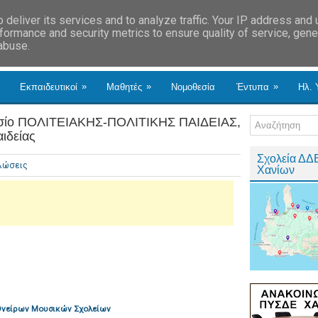
deliver its services and to analyze traffic. Your IP address and
formance and security metrics to ensure quality of service, gen
 abuse.
»
»
»
Εκπαιδευτικοί
Μαθητές
Νομοθεσία
Έντυπα
Ηλ. 
ίο ΠΟΛΙΤΕΙΑΚΗΣ-ΠΟΛΙΤΙΚΗΣ ΠΑΙΔΕΙΑΣ,
αιδείας
Σχολεία ΔΔ
λώσεις
Χανίων
 Ονείρων Μουσικών Σχολείων