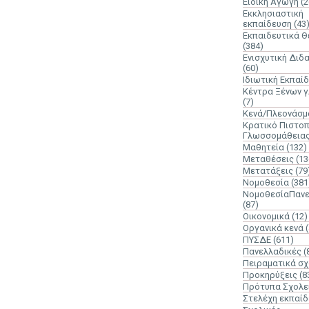
Ειδική Αγωγή
(2
Εκκλησιαστική
εκπαίδευση
(43
Εκπαιδευτικά 
(384)
Ενισχυτική Διδ
(60)
Ιδιωτική Εκπαί
Κέντρα Ξένων 
(7)
Κενά/Πλεονάσμ
Κρατικό Πιστοπ
Γλωσσομάθεια
Μαθητεία
(132)
Μεταθέσεις
(13
Μετατάξεις
(79
Νομοθεσία
(381
ΝομοθεσίαΠανε
(87)
Οικονομικά
(12)
Οργανικά κενά
ΠΥΣΔΕ
(611)
Πανελλαδικές
(
Πειραματικά σχ
Προκηρύξεις
(8
Πρότυπα Σχολε
Στελέχη εκπαί