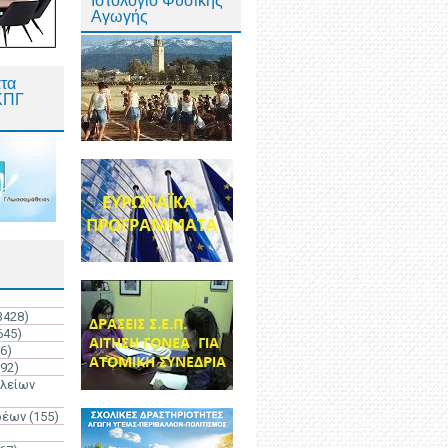
Ιστολόγιο Φυσικής
Αγωγής
τα
ΚΠΓ
3428)
645)
6)
192)
ολείων
ρέων
(155)