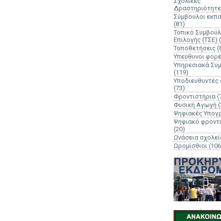
Σχολικές
Δραστηριότητε
Σύμβουλοι εκπ
(81)
Τοπικό Συμβούλ
Επιλογής (ΤΣΕ)
Τοποθετήσεις
(
Υπεύθυνοι φορ
Υπηρεσιακά Συ
(119)
Υποδιευθυντές
(73)
Φροντιστήρια
(
Φυσική Αγωγή
(
Ψηφιακές Υπογ
Ψηφιακό φροντ
(20)
Ωνάσεια σχολεί
Ωρομίσθιοι
(106