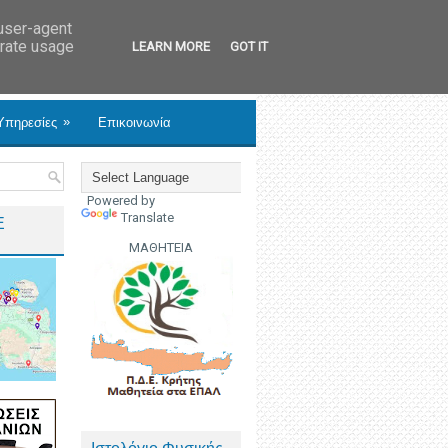
 user-agent
erate usage
LEARN MORE
GOT IT
»
Υπηρεσίες
Επικοινωνία
Powered by
Translate
Ε
ΜΑΘΗΤΕΙΑ