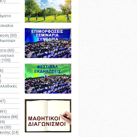
67)
)
Θέματα
ασκαλία
δευση
(30)
γλωσσών
ατα
(63)
οιητικό
ς
(105)
6)
)
)
λλαδικές
(47)
891)
ολεία
(84)
39)
ία
(53)
δευσης
(24)