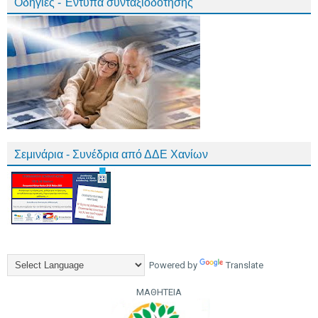
Οδηγίες - Έντυπα συνταξιοδότησης
Σεμινάρια - Συνέδρια από ΔΔΕ Χανίων
Powered by
Translate
ΜΑΘΗΤΕΙΑ