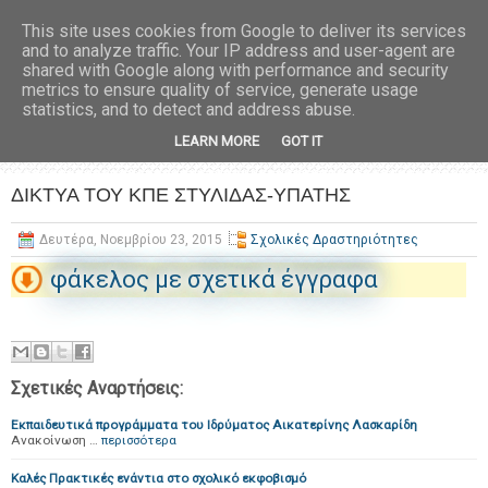
This site uses cookies from Google to deliver its services
and to analyze traffic. Your IP address and user-agent are
shared with Google along with performance and security
metrics to ensure quality of service, generate usage
statistics, and to detect and address abuse.
LEARN MORE
GOT IT
ΔΙΚΤΥΑ ΤΟΥ ΚΠΕ ΣΤΥΛΙΔΑΣ-ΥΠΑΤΗΣ
Δευτέρα, Νοεμβρίου 23, 2015
Σχολικές Δραστηριότητες
φάκελος με σχετικά έγγραφα
Σχετικές Αναρτήσεις:
Εκπαιδευτικά προγράμματα του Ιδρύματος Αικατερίνης Λασκαρίδη
Ανακοίνωση …
περισσότερα
Καλές Πρακτικές ενάντια στο σχολικό εκφοβισμό