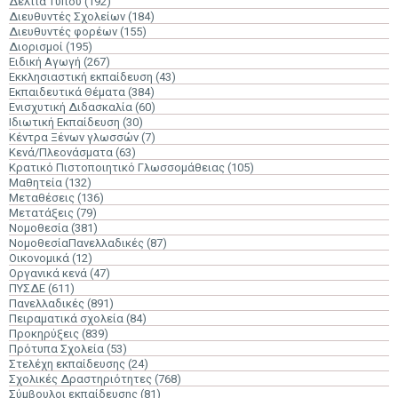
Δελτία Τύπου
(192)
Διευθυντές Σχολείων
(184)
Διευθυντές φορέων
(155)
Διορισμοί
(195)
Ειδική Αγωγή
(267)
Εκκλησιαστική εκπαίδευση
(43)
Εκπαιδευτικά Θέματα
(384)
Ενισχυτική Διδασκαλία
(60)
Ιδιωτική Εκπαίδευση
(30)
Κέντρα Ξένων γλωσσών
(7)
Κενά/Πλεονάσματα
(63)
Κρατικό Πιστοποιητικό Γλωσσομάθειας
(105)
Μαθητεία
(132)
Μεταθέσεις
(136)
Μετατάξεις
(79)
Νομοθεσία
(381)
ΝομοθεσίαΠανελλαδικές
(87)
Οικονομικά
(12)
Οργανικά κενά
(47)
ΠΥΣΔΕ
(611)
Πανελλαδικές
(891)
Πειραματικά σχολεία
(84)
Προκηρύξεις
(839)
Πρότυπα Σχολεία
(53)
Στελέχη εκπαίδευσης
(24)
Σχολικές Δραστηριότητες
(768)
Σύμβουλοι εκπαίδευσης
(81)