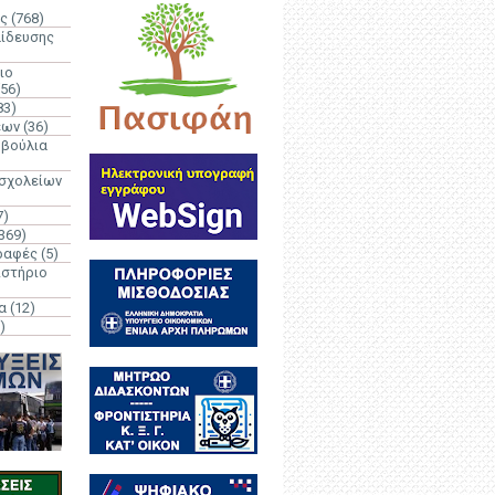
ς
(768)
αίδευσης
ιο
(56)
83)
έων
(36)
μβούλια
 σχολείων
7)
369)
ραφές
(5)
ιστήριο
α
(12)
)