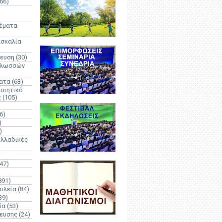
66)
)
Θέματα
ασκαλία
δευση
(30)
γλωσσών
ατα
(63)
οιητικό
ς
(105)
6)
)
)
λλαδικές
(47)
891)
ολεία
(84)
39)
ία
(53)
δευσης
(24)