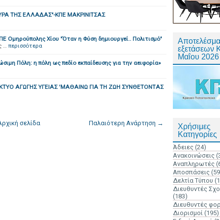
ΥΡΑ ΤΗΣ ΕΛΛΑΔΑΣ"-ΚΠΕ ΜΑΚΡΙΝΙΤΣΑΣ
Ε Ομηρούπολης Χίου "Όταν η Φύση δημιουργεί.. Πολιτισμό"
Αποτελέσμα
ς …
περισσότερα
εξετάσεων 
Μαΐου 2026
σιμη Πόλη: η πόλη ως πεδίο εκπαίδευσης για την αειφορία»
ΤΥΟ ΑΓΩΓΗΣ ΥΓΕΙΑΣ 'ΜΑΘΑΙΝΩ ΓΙΑ ΤΗ ΖΩΗ ΣΥΝΘΕΤΟΝΤΑΣ
Αρχική σελίδα
Παλαιότερη Ανάρτηση →
Χρήσιμες
Κατηγορίες
Άδειες
(24)
Ανακοινώσεις
(
Αναπληρωτές
(
Αποσπάσεις
(59
Δελτία Τύπου
(
Διευθυντές Σχ
(183)
Διευθυντές φο
Διορισμοί
(195)