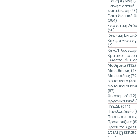
Ειδική Αγωγή
(2
Εκκλησιαστική
εκπαίδευση
(43
Εκπαιδευτικά 
(384)
Ενισχυτική Διδ
(60)
Ιδιωτική Εκπαί
Κέντρα Ξένων 
(7)
Κενά/Πλεονάσμ
Κρατικό Πιστοπ
Γλωσσομάθεια
Μαθητεία
(132)
Μεταθέσεις
(13
Μετατάξεις
(79
Νομοθεσία
(381
ΝομοθεσίαΠανε
(87)
Οικονομικά
(12)
Οργανικά κενά
ΠΥΣΔΕ
(611)
Πανελλαδικές
(
Πειραματικά σχ
Προκηρύξεις
(8
Πρότυπα Σχολε
Στελέχη εκπαί