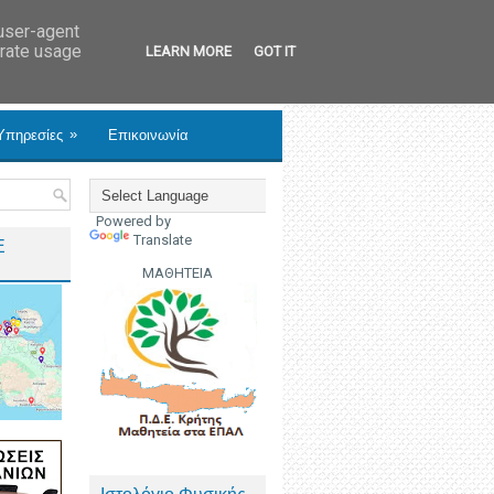
 user-agent
erate usage
LEARN MORE
GOT IT
»
Υπηρεσίες
Επικοινωνία
Powered by
Translate
Ε
ΜΑΘΗΤΕΙΑ