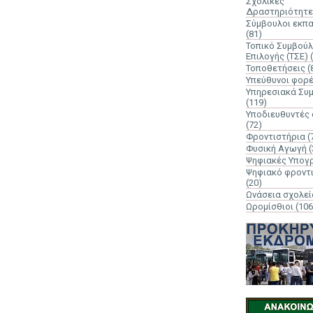
Σχολικές
Δραστηριότητε
Σύμβουλοι εκπ
(81)
Τοπικό Συμβούλ
Επιλογής (ΤΣΕ)
Τοποθετήσεις
(
Υπεύθυνοι φορ
Υπηρεσιακά Συ
(119)
Υποδιευθυντές
(72)
Φροντιστήρια
(
Φυσική Αγωγή
(
Ψηφιακές Υπογ
Ψηφιακό φροντ
(20)
Ωνάσεια σχολεί
Ωρομίσθιοι
(106