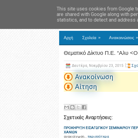
This site uses cookies from Google to 
are shared with Google along with per
statistics, and to detect and address
»
»
Αρχή
Σχολεία
Ανακοινώσεις
Θεματικό Δίκτυο Π.Ε. “Aλυ <
Δευτέρα, Νοεμβρίου 23, 2015
Σχο
Ανακοίνωση
Αίτηση
Σχετικές Αναρτήσεις:
ΠΡΟΚΗΡΥΞΗ ΕΙΣΑΓΩΓΙΚΟΥ ΣΕΜΙΝΑΡΙΟΥ ΠΕ
ΧΑΝΙΩΝ
ανακοίνωση…
περισσότερα