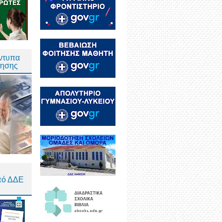
Έντυπα
τησης
πό ΔΔΕ