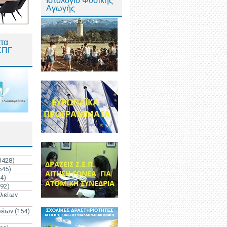
Ιστολόγιο Φυσικής
Αγωγής
τα
ΚΠΓ
3428)
645)
4)
192)
ολείων
ρέων
(154)