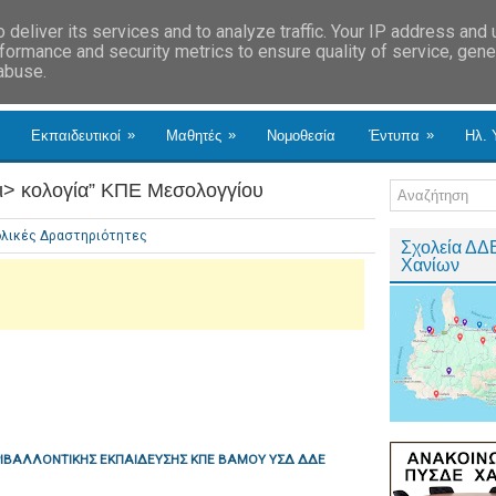
deliver its services and to analyze traffic. Your IP address and
formance and security metrics to ensure quality of service, gen
 abuse.
»
»
»
Εκπαιδευτικοί
Μαθητές
Νομοθεσία
Έντυπα
Ηλ. 
Οι> κολογία” ΚΠΕ Μεσολογγίου
λικές Δραστηριότητες
Σχολεία ΔΔ
Χανίων
ΡΙΒΑΛΛΟΝΤΙΚΗΣ ΕΚΠΑΙΔΕΥΣΗΣ ΚΠΕ ΒΑΜΟΥ ΥΣΔ ΔΔΕ