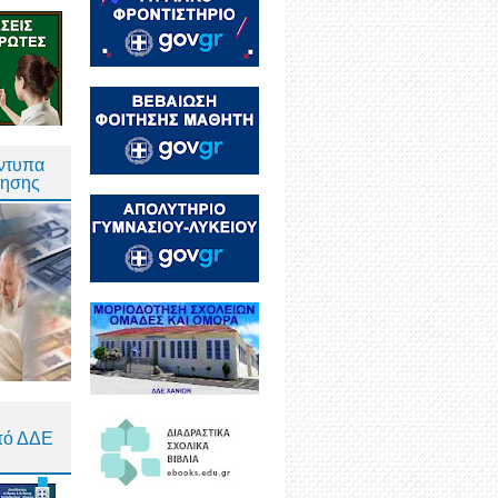
Έντυπα
τησης
πό ΔΔΕ