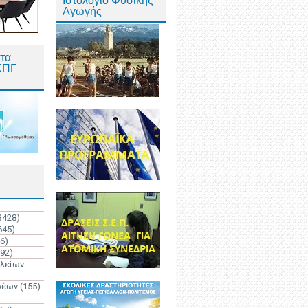
Ιστολόγιο Φυσικής
Αγωγής
τα
ΚΠΓ
3428)
645)
6)
192)
ολείων
ρέων
(155)