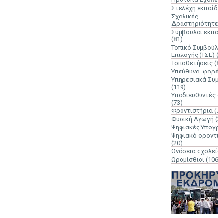
Στελέχη εκπαί
Σχολικές
Δραστηριότητε
Σύμβουλοι εκπ
(81)
Τοπικό Συμβούλ
Επιλογής (ΤΣΕ)
Τοποθετήσεις
(
Υπεύθυνοι φορ
Υπηρεσιακά Συ
(119)
Υποδιευθυντές
(73)
Φροντιστήρια
(
Φυσική Αγωγή
(
Ψηφιακές Υπογ
Ψηφιακό φροντ
(20)
Ωνάσεια σχολεί
Ωρομίσθιοι
(106