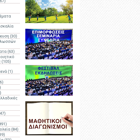
67)
)
Θέματα
ασκαλία
δευση
(30)
γλωσσών
ατα
(63)
οιητικό
ς
(105)
Κενά
(1)
6)
)
)
λλαδικές
(47)
891)
ολεία
(84)
39)
ία
(53)