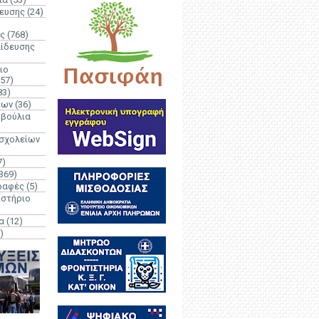
δευσης
(24)
ς
(768)
αίδευσης
ιο
(57)
83)
έων
(36)
μβούλια
 σχολείων
7)
369)
ραφές
(5)
ιστήριο
α
(12)
)