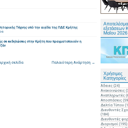
Αποτελέσμα
ητορικής Τέχνης υπό την αιγίδα της ΠΔΕ Κρήτης
εξετάσεων 
ρα
Μαΐου 2026
ής σε εκδηλώσεις στην Κρήτη που πραγματοποιούν η
τζάν
Αρχική σελίδα
Παλαιότερη Ανάρτηση →
Χρήσιμες
Κατηγορίες
Άδειες
(24)
Ανακοινώσεις
(
Αναπληρωτές
(
Αποσπάσεις
(59
Δελτία Τύπου
(
Διευθυντές Σχ
(184)
Διευθυντές φο
Διορισμοί
(195)