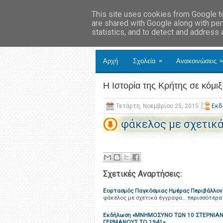
This site uses cookies from Google to 
are shared with Google along with per
statistics, and to detect and address
»
»
Αρχή
Σχολεία
Ανακοινώσεις
Η Ιστορία της Κρήτης σε κόμιξ
Τετάρτη, Νοεμβρίου 25, 2015
Εκδ
φάκελος με σχετικ
Σχετικές Αναρτήσεις:
Εορτασμός Παγκόσμιας Ημέρας Περιβάλλον
φάκελος με σχετικά έγγραφα…
περισσότερα
Εκδήλωση «ΜΝΗΜΟΣΥΝΟ ΤΩΝ 10 ΣΤΕΡΝΙΑ
ΓΕΡΜΑΝΟΥΣ ΤΟ 1941»