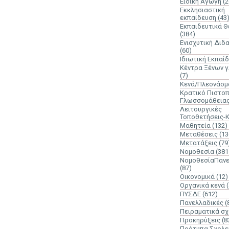
Ειδική Αγωγή
(2
Εκκλησιαστική
εκπαίδευση
(43
Εκπαιδευτικά 
(384)
Ενισχυτική Διδ
(60)
Ιδιωτική Εκπαί
Κέντρα Ξένων 
(7)
Κενά/Πλεονάσμ
Κρατικό Πιστοπ
Γλωσσομάθεια
Λειτουργικές
Τοποθετήσεις-
Μαθητεία
(132)
Μεταθέσεις
(13
Μετατάξεις
(79
Νομοθεσία
(381
ΝομοθεσίαΠανε
(87)
Οικονομικά
(12)
Οργανικά κενά
ΠΥΣΔΕ
(612)
Πανελλαδικές
(
Πειραματικά σχ
Προκηρύξεις
(8
Πρότυπα Σχολε