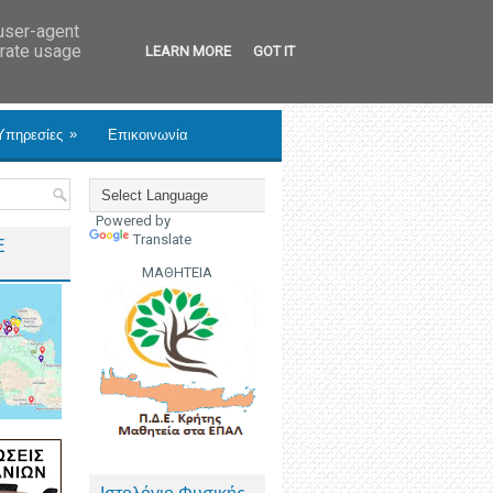
 user-agent
erate usage
LEARN MORE
GOT IT
»
Υπηρεσίες
Επικοινωνία
Powered by
Translate
Ε
ΜΑΘΗΤΕΙΑ