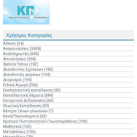
Χρήσιμες Κατηγορίες
Άδειες
(24)
Ανακοινώσεις
(3428)
Αναπληρωτές
(645)
Αποσπάσεις
(594)
Δελτία Τύπου
(192)
Διευθυντές Σχολείων
(183)
Διευθυντές φορέων
(154)
Διορισμοί
(195)
Ειδική Αγωγή
(266)
Εκκλησιαστική εκπαίδευση
(43)
Εκπαιδευτικά Θέματα
(384)
Ενισχυτική Διδασκαλία
(60)
Ιδιωτική Εκπαίδευση
(30)
Κέντρα Ξένων γλωσσών
(7)
Κενά/Πλεονάσματα
(63)
Κρατικό Πιστοποιητικό Γλωσσομάθειας
(105)
Μαθητεία
(132)
Μεταθέσεις
(136)
Μετατάξεις
(79)