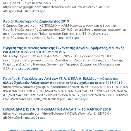
ΚΠΕ ΕΛΕΥΘΕΡΙΟΥ ΚΟΡΔΕΛΙΟΥ
https://drive.google.com/drive/folders/1M0WlUeW-wnVzh2hBDP0Nl-
aBOjrvu064…
περισσότερα
Άνοιξη Καλλιτεχνικής Δημιουργίας 2019
O Δήμος Χανίων και η ΚΕΠΠΕΔΗΧ – ΚΑΜ διοργανώνουν και φέτος την
Άνοιξη Καλλιτεχνικής Δημιουργίας 2019.Οι εκδηλώσεις πραγματοποιούνται
με τη συνεργασία του Πολυτεχνείου Κρήτης, του ΤΕΙ Χανίων, των
Διευθύνσεων της Α/θμιας, Β/θμι…
περισσότερα
Έγκριση της Διεθνούς Νεανικής Συνάντησης Αρχαίου Δράματος, Μουσικής
και Αθλητισμού 2019 «Ολύμπια εν Δίω
Με το Αρ. Πρωτ. : Φ16/18147/Δ2/ 06/02/2019 έγγραφο του ΥΠΠΕΘ
εγκρίθηκε η διοργάνωση από τη Διεύθυνση Δευτεροβάθμιας Εκπαίδευσης
Πιερίας η Διεθνής Νεανική Συνάντηση Αρχαίου Δράματος, Μουσικής και
Αθλητι…
περισσότερα
Προκήρυξη Πανελληνίων Αγώνων ΓΕ.Λ. & ΕΠΑ.Λ. Ελλάδας – Κύπρου και
άλλων Σχολικών Αθλητικών Δραστηριοτήτων σχολικού έτους 2018-2019
https://www.minedu.gov.gr/publications/docs2018/%CE%A5.%CE%91._%CE%A
0%CE%A1%CE%9F%CE%9A%CE%97%CE%A1%CE%A5%CE%9E%CE%97%CE%
A3_%CE%A0%CE%91%CE%9D%CE%95%CE%9B._%CE%91%CE%93%CE%A9%C
E%9D%CE%A9%CE%9D_2018-2019.pdf…
περισσότερα
ΗΜΕΡΑ ΔΡΑΣΗΣ ΓΙΑ ΤΗΝ ΚΛΙΜΑΤΙΚΗ ΑΛΛΑΓΗ – 15 ΜΑΡΤΙΟΥ 2019
https://drive.google.com/drive/folders/1M0WlUeW-wnVzh2hBDP0Nl-
aBOjrvu064…
περισσότερα
← Νεότερη ανάρτηση
Αρχική σελίδα
Παλαιότερη Ανάρτηση →