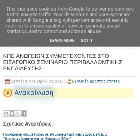
This site uses cookies from Google to deliver its services
and to analyze traffic. Your IP address and user-agent are
shared with Google along with performance and security
metrics to ensure quality of service, generate usage
statistics, and to detect and address abuse.
LEARN MORE
GOT IT
ΚΠΕ ΑΝΩΓΕΙΩΝ ΣΥΜΜΕΤΕΧΟΝΤΕΣ ΣΤΟ
ΕΙΣΑΓΩΓΙΚΟ ΣΕΜΙΝΑΡΙΟ ΠΕΡΙΒΑΛΛΟΝΤΙΚΗΣ
ΕΚΠΑΙΔΕΥΣΗΣ
Δευτέρα, Νοεμβρίου 23, 2015
Σχολικές Δραστηριότητες
Ανακοίνωση
Σχετικές Αναρτήσεις:
Πρόσκληση συμμετοχής σε επιμορφωτικό σεμινάριο με θέμα
“Δικτυωνόμαστε για τη Βιώσιμη Πόλη”