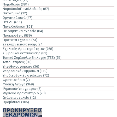
Νομοθεσία
(381)
ΝομοθεσίαΠανελλαδικές
(87)
Οικονομικά
(12)
Οργανικά κενά
(47)
ΠΥΣΔΕ
(611)
Πανελλαδικές
(891)
Πειραματικά σχολεία
(84)
Προκηρύξεις
(839)
Πρότυπα Σχολεία
(53)
Στελέχη εκπαίδευσης
(24)
Σχολικές Δραστηριότητες
(768)
Σύμβουλοι εκπαίδευσης
(81)
Τοπικό Συμβούλιο Επιλογής (ΤΣΕ)
(56)
Τοποθετήσεις
(83)
Υπεύθυνοι φορέων
(36)
Υπηρεσιακά Συμβούλια
(119)
Υποδιευθυντές σχολείων
(72)
Φροντιστήρια
(7)
Φυσική Αγωγή
(369)
Ψηφιακές Υπογραφές
(5)
Ψηφιακό φροντιστήριο
(20)
Ωνάσεια σχολεία
(12)
Ωρομίσθιοι
(106)