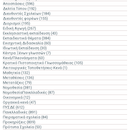
Αποσπάσεις
(596)
Δελτία Τύπου
(192)
Διευθυντές Σχολείων
(184)
Διευθυντές φορέων
(155)
Διορισμοί
(195)
Ειδική Αγωγή
(267)
Εκκλησιαστική εκπαίδευση
(43)
Εκπαιδευτικά Θέματα
(384)
Ενισχυτική Διδασκαλία
(60)
Ιδιωτική Εκπαίδευση
(30)
Κέντρα Ξένων γλωσσών
(7)
Κενά/Πλεονάσματα
(63)
Κρατικό Πιστοποιητικό Γλωσσομάθειας
(105)
Λειτουργικές Τοποθετήσεις-Κενά
(1)
Μαθητεία
(132)
Μεταθέσεις
(136)
Μετατάξεις
(79)
Νομοθεσία
(381)
ΝομοθεσίαΠανελλαδικές
(87)
Οικονομικά
(12)
Οργανικά κενά
(47)
ΠΥΣΔΕ
(612)
Πανελλαδικές
(891)
Πειραματικά σχολεία
(84)
Προκηρύξεις
(839)
Πρότυπα Σχολεία
(53)