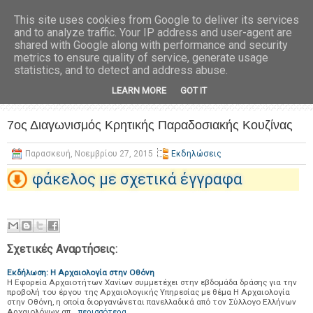
This site uses cookies from Google to deliver its services
and to analyze traffic. Your IP address and user-agent are
shared with Google along with performance and security
metrics to ensure quality of service, generate usage
statistics, and to detect and address abuse.
LEARN MORE
GOT IT
7ος Διαγωνισμός Κρητικής Παραδοσιακής Κουζίνας
Παρασκευή, Νοεμβρίου 27, 2015
Εκδηλώσεις
φάκελος με σχετικά έγγραφα
Σχετικές Αναρτήσεις:
Εκδήλωση: Η Αρχαιολογία στην Οθόνη
Η Εφορεία Αρχαιοτήτων Χανίων συμμετέχει στην εβδομάδα δράσης για την
προβολή του έργου της Αρχαιολογικής Υπηρεσίας με θέμα Η Αρχαιολογία
στην Οθόνη, η οποία διοργανώνεται πανελλαδικά από τον Σύλλογο Ελλήνων
Αρχαιολόγων απ…
περισσότερα