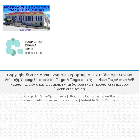
Copyright ©
2026
Διεύθυνση Δευτεροβάθμιας Εκπαίδευσης Χανίων
Ανάπτυξη, Υποστήριξη Ιστοσελίδας Τμήμα Δ Πληροφορικής και Νέων Τεχνολογιών ΔΔΕ
Χανίων. Για σχόλια και παρατηρήσεις, μη διστάσετε να επικοινωνήσετε μαζί μας
(it@dide.chan.sch.gr).
Design by
NewWpThemes
| Blogger Theme by
Lasantha
-
PremiumBloggerTemplates.com
|
Valuable Stuff Online