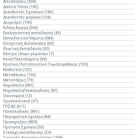
Αποσπάσεις
(594)
Δελτία Τύπου
(192)
Διευθυντές Σχολείων
(183)
Διευθυντές φορέων
(154)
Διορισμοί
(195)
Ειδική Αγωγή
(266)
Εκκλησιαστική εκπαίδευση
(43)
Εκπαιδευτικά Θέματα
(384)
Ενισχυτική Διδασκαλία
(60)
Ιδιωτική Εκπαίδευση
(30)
Κέντρα Ξένων γλωσσών
(7)
Κενά/Πλεονάσματα
(63)
Κρατικό Πιστοποιητικό Γλωσσομάθειας
(105)
Μαθητεία
(132)
Μεταθέσεις
(136)
Μετατάξεις
(79)
Νομοθεσία
(381)
ΝομοθεσίαΠανελλαδικές
(87)
Οικονομικά
(12)
Οργανικά κενά
(47)
ΠΥΣΔΕ
(611)
Πανελλαδικές
(891)
Πειραματικά σχολεία
(84)
Προκηρύξεις
(839)
Πρότυπα Σχολεία
(53)
Στελέχη εκπαίδευσης
(24)
Σχολικές Δραστηριότητες
(768)