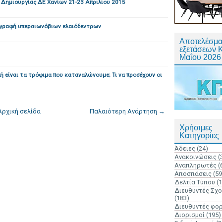
Δημιουργίας ΔΕ Χανίων 21-23 Απριλίου 2015
ταγραφή υπεραιωνόβιων ελαιόδεντρων
Αποτελέσμα
εξετάσεων 
Μαΐου 2026
ή είναι τα τρόφιμα που καταναλώνουμε; Τι να προσέχουν οι
Αρχική σελίδα
Παλαιότερη Ανάρτηση →
Χρήσιμες
Κατηγορίες
Άδειες
(24)
Ανακοινώσεις
(
Αναπληρωτές
(
Αποσπάσεις
(59
Δελτία Τύπου
(
Διευθυντές Σχ
(183)
Διευθυντές φο
Διορισμοί
(195)