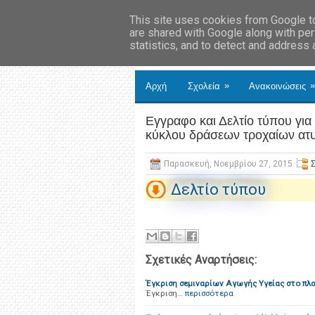
This site uses cookies from Google to 
are shared with Google along with per
statistics, and to detect and address
»
»
Αρχή
Σχολεία
Ανακοινώσεις
Εγγραφο και Δελτίο τύπου γι
κύκλου δράσεων τροχαίων ατ
Παρασκευή, Νοεμβρίου 27, 2015
Δελτίο τύπου
Σχετικές Αναρτήσεις:
Έγκριση σεμιναρίων Αγωγής Υγείας στο πλα
Έγκριση…
περισσότερα