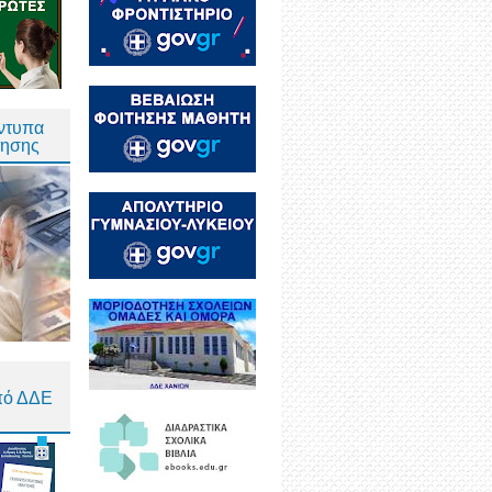
Έντυπα
τησης
πό ΔΔΕ