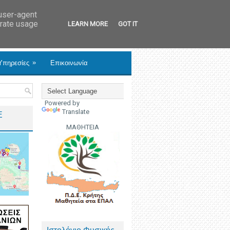
 user-agent
erate usage
LEARN MORE
GOT IT
»
Υπηρεσίες
Επικοινωνία
Powered by
Translate
Ε
ΜΑΘΗΤΕΙΑ