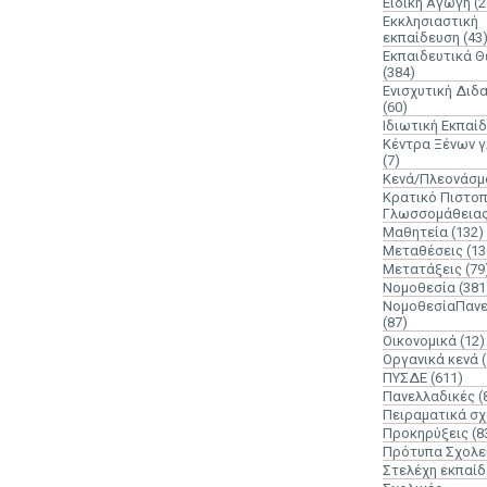
Ειδική Αγωγή
(2
Εκκλησιαστική
εκπαίδευση
(43
Εκπαιδευτικά 
(384)
Ενισχυτική Διδ
(60)
Ιδιωτική Εκπαί
Κέντρα Ξένων 
(7)
Κενά/Πλεονάσμ
Κρατικό Πιστοπ
Γλωσσομάθεια
Μαθητεία
(132)
Μεταθέσεις
(13
Μετατάξεις
(79
Νομοθεσία
(381
ΝομοθεσίαΠανε
(87)
Οικονομικά
(12)
Οργανικά κενά
ΠΥΣΔΕ
(611)
Πανελλαδικές
(
Πειραματικά σχ
Προκηρύξεις
(8
Πρότυπα Σχολε
Στελέχη εκπαί