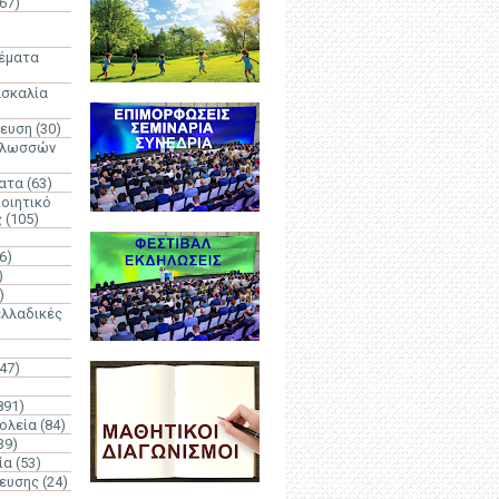
67)
)
Θέματα
ασκαλία
δευση
(30)
γλωσσών
ατα
(63)
οιητικό
ς
(105)
6)
)
)
λλαδικές
(47)
891)
ολεία
(84)
39)
ία
(53)
δευσης
(24)