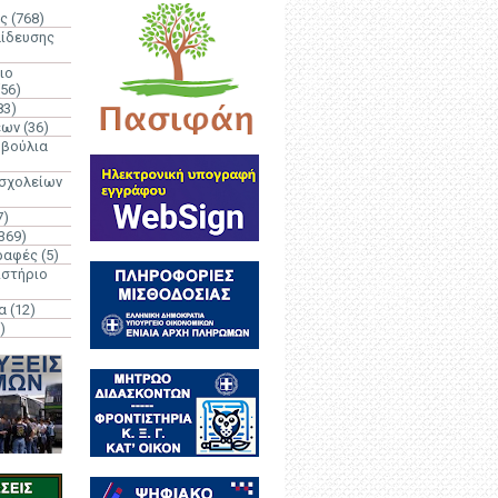
ς
(768)
αίδευσης
ιο
(56)
83)
έων
(36)
μβούλια
 σχολείων
7)
369)
ραφές
(5)
ιστήριο
α
(12)
)