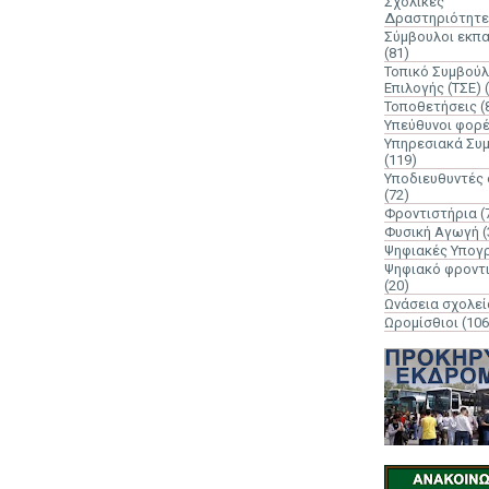
Σχολικές
Δραστηριότητε
Σύμβουλοι εκπ
(81)
Τοπικό Συμβούλ
Επιλογής (ΤΣΕ)
Τοποθετήσεις
(
Υπεύθυνοι φορ
Υπηρεσιακά Συ
(119)
Υποδιευθυντές
(72)
Φροντιστήρια
(
Φυσική Αγωγή
(
Ψηφιακές Υπογ
Ψηφιακό φροντ
(20)
Ωνάσεια σχολεί
Ωρομίσθιοι
(106