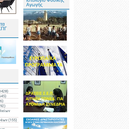
Ιστολόγιο Φυσικής
Αγωγής
τα
ΚΠΓ
3428)
645)
6)
192)
ολείων
ρέων
(155)