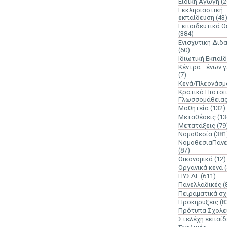
Ειδική Αγωγή
(2
Εκκλησιαστική
εκπαίδευση
(43
Εκπαιδευτικά 
(384)
Ενισχυτική Διδ
(60)
Ιδιωτική Εκπαί
Κέντρα Ξένων 
(7)
Κενά/Πλεονάσμ
Κρατικό Πιστοπ
Γλωσσομάθεια
Μαθητεία
(132)
Μεταθέσεις
(13
Μετατάξεις
(79
Νομοθεσία
(381
ΝομοθεσίαΠανε
(87)
Οικονομικά
(12)
Οργανικά κενά
ΠΥΣΔΕ
(611)
Πανελλαδικές
(
Πειραματικά σχ
Προκηρύξεις
(8
Πρότυπα Σχολε
Στελέχη εκπαί