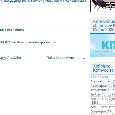
Παιδαγωγικής και Διδακτικής Επάρκειας για το ακαδημαϊκό
Αποτελέσμα
εξετάσεων 
Μαΐου 2026
εία στα Τρίκαλα
ΡΑΚΗΣ στο Πνευματικό Κεντρο Χανίων
Αρχική σελίδα
Παλαιότερη Ανάρτηση →
Χρήσιμες
Κατηγορίες
Άδειες
(24)
Ανακοινώσεις
(
Αναπληρωτές
(
Αποσπάσεις
(59
Δελτία Τύπου
(
Διευθυντές Σχ
(183)
Διευθυντές φο
Διορισμοί
(195)