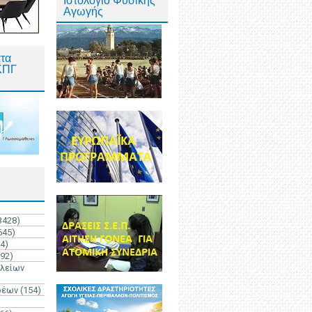
Ιστολόγιο Φυσικής
Αγωγής
τα
ΚΠΓ
3428)
645)
4)
192)
ολείων
ρέων
(154)