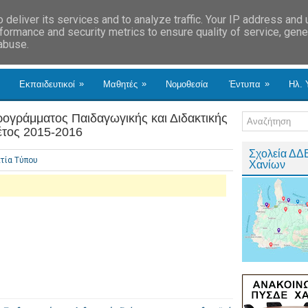
deliver its services and to analyze traffic. Your IP address and
formance and security metrics to ensure quality of service, gen
 abuse.
»
»
»
Εκπαιδευτικοί
Μαθητές
Νομοθεσία
Έντυπα
Ηλ. 
ογράμματος Παιδαγωγικής και Διδακτικής
έτος 2015-2016
Σχολεία ΔΔ
τία Τύπου
Χανίων