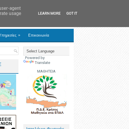
 user-agent
erate usage
LEARN MORE
GOT IT
»
Υπηρεσίες
Επικοινωνία
Powered by
Translate
Ε
ΜΑΘΗΤΕΙΑ