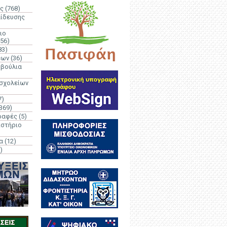
ς
(768)
αίδευσης
ιο
(56)
83)
έων
(36)
μβούλια
 σχολείων
7)
369)
ραφές
(5)
ιστήριο
α
(12)
)