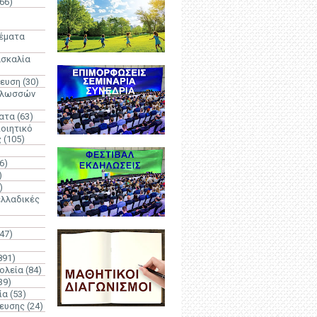
66)
)
Θέματα
ασκαλία
δευση
(30)
γλωσσών
ατα
(63)
οιητικό
ς
(105)
6)
)
)
λλαδικές
(47)
891)
ολεία
(84)
39)
ία
(53)
δευσης
(24)