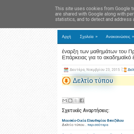
This site uses cookies from Google to 
are shared with Google along with per
statistics, and to detect and address
»
»
Αρχή
Σχολεία
Ανακοινώσεις
έναρξη των μαθημάτων του Πρ
Επάρκειας για το ακαδημαϊκό 
Δευτέρα, Νοεμβρίου 23, 2015
Δελ
Δελτίο τύπου
Σχετικές Αναρτήσεις:
Μουσείο-Οικία Ελευθερίου Βενιζέλου
Δελτίο τύπου…
περισσότερα