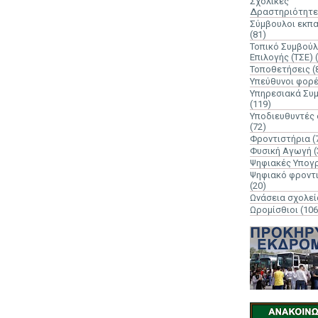
Σχολικές
Δραστηριότητε
Σύμβουλοι εκπ
(81)
Τοπικό Συμβούλ
Επιλογής (ΤΣΕ)
Τοποθετήσεις
(
Υπεύθυνοι φορ
Υπηρεσιακά Συ
(119)
Υποδιευθυντές
(72)
Φροντιστήρια
(
Φυσική Αγωγή
(
Ψηφιακές Υπογ
Ψηφιακό φροντ
(20)
Ωνάσεια σχολεί
Ωρομίσθιοι
(106