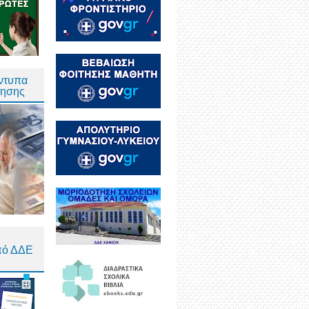
Έντυπα
τησης
πό ΔΔΕ