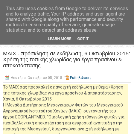
This site uses cookies from Google to deliver its services
and to analyze traffic. Your IP address and user-agent are
shared with Google along with performance and security
metrics to ensure quality of service, generate usage
statistics, and to detect and address abuse.
LEARN MORE
GOT IT
MAIX - πρόσκληση σε εκδήλωση, 6 Οκτωβρίου 2015:
Χρήση της τοπικής χλωρίδας για έργα πρασίνου &
αποκατάστασης
Δευτέρα, Οκτωβρίου 05, 2015
Εκδηλώσεις
Το ΜΑΙΧ σας προσκαλεί σε ανοιχτή εκδήλωση με θέμα «Χρήση
της τοπικής χλωρίδας για έργα πρασίνου & αποκατάστασης»,
Χανιά, 6 Οκτωβρίου 2015.
Η Μονάδα Διατήρησης Μεσογειακών Φυτών του Μεσογειακού
Αγρονομικού Ινστιτούτου Χανίων (MAIX), συντονιστής του
έργου ECOPLANTMED: “Οικολογική χρήση ιθαγενών φυτών για
περιβαλλοντική αποκατάσταση και αειφορική ανάπτυξη στην
περιοχή της Μεσογείου”, διοργανώνει ανοιχτή εκδήλωση με