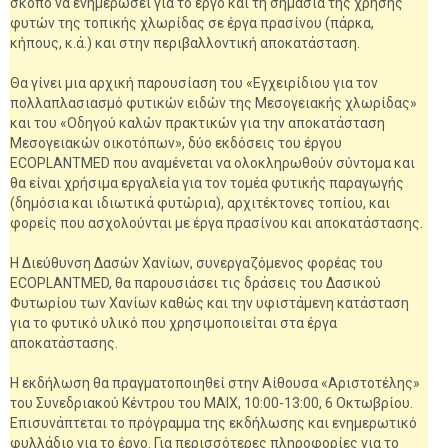
σκοπό να ενημερώσει για το έργο και τη σημασία της χρήσης
φυτών της τοπικής χλωρίδας σε έργα πρασίνου (πάρκα,
κήπους, κ.ά.) και στην περιβαλλοντική αποκατάσταση.
Θα γίνει μια αρχική παρουσίαση του «Εγχειρίδιου για τον
πολλαπλασιασμό φυτικών ειδών της Μεσογειακής χλωρίδας»
και του «Οδηγού καλών πρακτικών για την αποκατάσταση
Μεσογειακών οικοτόπων», δύο εκδόσεις του έργου
ECOPLANTMED που αναμένεται να ολοκληρωθούν σύντομα και
θα είναι χρήσιμα εργαλεία για τον τομέα φυτικής παραγωγής
(δημόσια και ιδιωτικά φυτώρια), αρχιτέκτονες τοπίου, και
φορείς που ασχολούνται με έργα πρασίνου και αποκατάστασης.
Η Διεύθυνση Δασών Χανίων, συνεργαζόμενος φορέας του
ECOPLANTMED, θα παρουσιάσει τις δράσεις του Δασικού
Φυτωρίου των Χανίων καθώς και την υφιστάμενη κατάσταση
για το φυτικό υλικό που χρησιμοποιείται στα έργα
αποκατάστασης.
Η εκδήλωση θα πραγματοποιηθεί στην Αίθουσα «Αριστοτέλης»
του Συνεδριακού Κέντρου του ΜΑΙΧ, 10:00-13:00, 6 Οκτωβρίου.
Επισυνάπτεται το πρόγραμμα της εκδήλωσης και ενημερωτικό
φυλλάδιο για το έργο. Για περισσότερες πληροφορίες για το