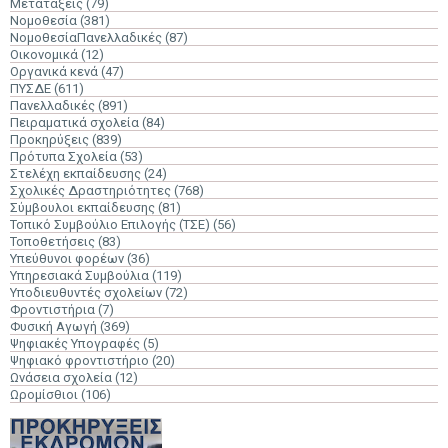
Μετατάξεις
(79)
Νομοθεσία
(381)
ΝομοθεσίαΠανελλαδικές
(87)
Οικονομικά
(12)
Οργανικά κενά
(47)
ΠΥΣΔΕ
(611)
Πανελλαδικές
(891)
Πειραματικά σχολεία
(84)
Προκηρύξεις
(839)
Πρότυπα Σχολεία
(53)
Στελέχη εκπαίδευσης
(24)
Σχολικές Δραστηριότητες
(768)
Σύμβουλοι εκπαίδευσης
(81)
Τοπικό Συμβούλιο Επιλογής (ΤΣΕ)
(56)
Τοποθετήσεις
(83)
Υπεύθυνοι φορέων
(36)
Υπηρεσιακά Συμβούλια
(119)
Υποδιευθυντές σχολείων
(72)
Φροντιστήρια
(7)
Φυσική Αγωγή
(369)
Ψηφιακές Υπογραφές
(5)
Ψηφιακό φροντιστήριο
(20)
Ωνάσεια σχολεία
(12)
Ωρομίσθιοι
(106)