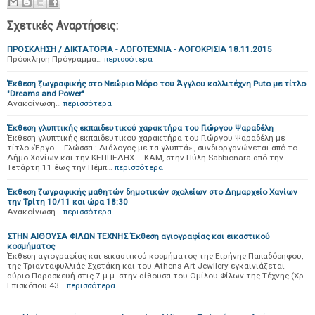
Σχετικές Αναρτήσεις:
ΠΡΟΣΚΛΗΣΗ / ΔΙΚΤΑΤΟΡΙΑ - ΛΟΓΟΤΕΧΝΙΑ - ΛΟΓΟΚΡΙΣΙΑ 18.11.2015
Πρόσκληση Πρόγραμμα…
περισσότερα
Έκθεση ζωγραφικής στο Νεώριο Μόρο του Άγγλου καλλιτέχνη Puto με τίτλο
"Dreams and Power"
Ανακοίνωση…
περισσότερα
Έκθεση γλυπτικής εκπαιδευτικού χαρακτήρα του Γιώργου Ψαραδέλη
Έκθεση γλυπτικής εκπαιδευτικού χαρακτήρα του Γιώργου Ψαραδέλη με
τίτλο «Έργο – Γλώσσα : Διάλογος με τα γλυπτά» , συνδιοργανώνεται από το
Δήμο Χανίων και την ΚΕΠΠΕΔΗΧ – ΚΑΜ, στην Πύλη Sabbionara από την
Τετάρτη 11 έως την Πέμπ…
περισσότερα
Έκθεση ζωγραφικής μαθητών δημοτικών σχολείων στο Δημαρχείο Χανίων
την Τρίτη 10/11 και ώρα 18:30
Ανακοίνωση…
περισσότερα
ΣΤΗΝ ΑΙΘΟΥΣΑ ΦΙΛΩΝ ΤΕΧΝΗΣ Έκθεση αγιογραφίας και εικαστικού
κοσμήματος
Έκθεση αγιογραφίας και εικαστικού κοσμήματος της Ειρήνης Παπαδόσηφου,
της Τριανταφυλλιάς Σχετάκη και του Athens Art Jewllery εγκαινιάζεται
αύριο Παρασκευή στις 7 μ.μ. στην αίθουσα του Ομίλου Φίλων της Τέχνης (Χρ.
Επισκόπου 43…
περισσότερα