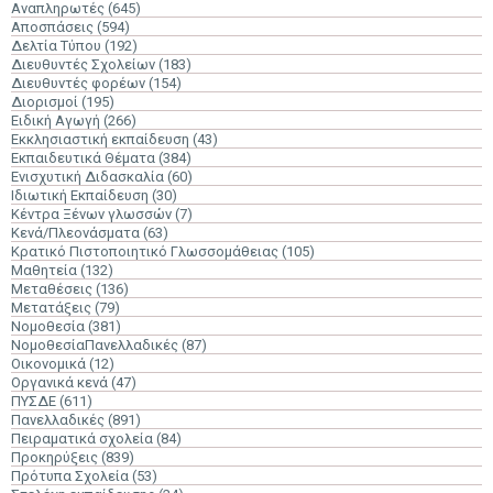
Αναπληρωτές
(645)
Αποσπάσεις
(594)
Δελτία Τύπου
(192)
Διευθυντές Σχολείων
(183)
Διευθυντές φορέων
(154)
Διορισμοί
(195)
Ειδική Αγωγή
(266)
Εκκλησιαστική εκπαίδευση
(43)
Εκπαιδευτικά Θέματα
(384)
Ενισχυτική Διδασκαλία
(60)
Ιδιωτική Εκπαίδευση
(30)
Κέντρα Ξένων γλωσσών
(7)
Κενά/Πλεονάσματα
(63)
Κρατικό Πιστοποιητικό Γλωσσομάθειας
(105)
Μαθητεία
(132)
Μεταθέσεις
(136)
Μετατάξεις
(79)
Νομοθεσία
(381)
ΝομοθεσίαΠανελλαδικές
(87)
Οικονομικά
(12)
Οργανικά κενά
(47)
ΠΥΣΔΕ
(611)
Πανελλαδικές
(891)
Πειραματικά σχολεία
(84)
Προκηρύξεις
(839)
Πρότυπα Σχολεία
(53)