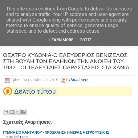
This site uses cookies from Google to deliver its services
and to analyze traffic. Your IP address and user-agent are
shared with Google along with performance and security
metrics to ensure quality of service, generate usage
statistics, and to detect and address abuse.
LEARN MORE
GOT IT
ΘΕΑΤΡΟ ΚΥΔΩΝΙΑ-Ο EΛΕΥΘΕΡΙΟΣ ΒΕΝΙΖΕΛΟΣ
ΣΤΗ ΒΟΥΛΗ ΤΩΝ ΕΛΛΗΝΩΝ ΤΗΝ ΑΝΟΙΞΗ ΤΟΥ
1932 - ΟΙ ΤΕΛΕΥΤΑΙΕΣ ΠΑΡΑΣΤΑΣΕΙΣ ΣΤΑ ΧΑΝΙΑ
Τρίτη, Οκτωβρίου 20, 2015
Εκδηλώσεις
Δελτίο τύπου
Σχετικές Αναρτήσεις:
ΓΥΜΝΑΣΙΟ ΚΑΝΤΑΝΟΥ - ΠΡΟΣΚΛΗΣΗ ΗΜΕΡΑΣ ΑΣΤΡΟΦΥΣΙΚΗΣ
…
περισσότερα