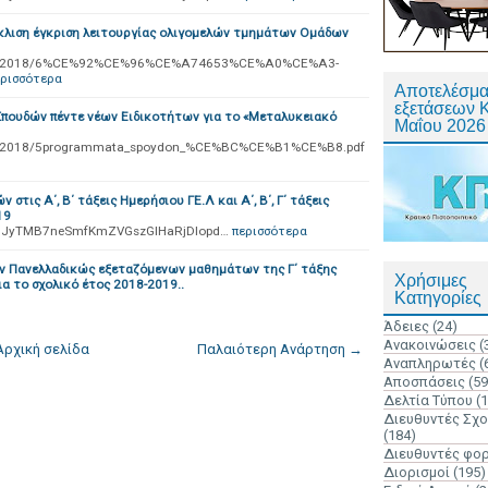
κκλιση έγκριση λειτουργίας ολιγομελών τμημάτων Ομάδων
s/docs2018/6%CE%92%CE%96%CE%A74653%CE%A0%CE%A3-
ερισσότερα
Αποτελέσμα
εξετάσεων 
πουδών πέντε νέων Ειδικοτήτων για το «Μεταλυκειακό
Μαΐου 2026
/docs2018/5programmata_spoydon_%CE%BC%CE%B1%CE%B8.pdf
τις Α΄, Β΄ τάξεις Ημερήσιου ΓΕ.Λ και Α΄, Β΄, Γ΄ τάξεις
19
12PmJyTMB7neSmfKmZVGszGlHaRjDIopd…
περισσότερα
ων Πανελλαδικώς εξεταζόμενων μαθημάτων της Γ΄ τάξης
Χρήσιμες
α το σχολικό έτος 2018-2019..
Κατηγορίες
Άδειες
(24)
Ανακοινώσεις
(
Αρχική σελίδα
Παλαιότερη Ανάρτηση →
Αναπληρωτές
(
Αποσπάσεις
(59
Δελτία Τύπου
(
Διευθυντές Σχ
(184)
Διευθυντές φο
Διορισμοί
(195)