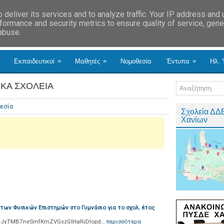
deliver its services and to analyze traffic. Your IP address and
formance and security metrics to ensure quality of service, gen
 abuse.
»
»
»
Εκπαιδευτικοί
Μαθητές
Νομοθεσία
Έντυπα
Ηλ. 
ΙΚΑ ΣΧΟΛΕΙΑ
εσία
Σχολεία ΔΔ
Χανίων
των Φυσικών Επιστημών στο Γυμνάσιο για το σχολ. έτος
12PmJyTMB7neSmfKmZVGszGlHaRjDIopd…
περισσότερα