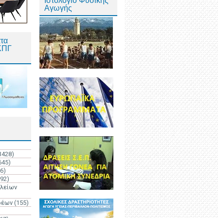
Ιστολόγιο Φυσικής
Αγωγής
τα
ΚΠΓ
3428)
645)
6)
192)
ολείων
ρέων
(155)