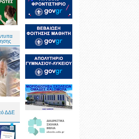
Έντυπα
τησης
πό ΔΔΕ