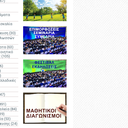
67)
)
Θέματα
ασκαλία
δευση
(30)
γλωσσών
ατα
(63)
οιητικό
ς
(105)
6)
)
)
λλαδικές
(47)
891)
ολεία
(84)
39)
ία
(53)
δευσης
(24)