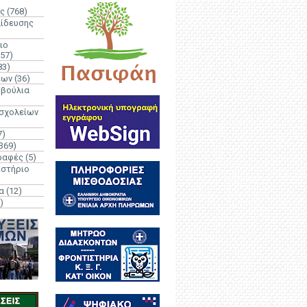
ς
(768)
αίδευσης
ιο
(57)
83)
έων
(36)
μβούλια
 σχολείων
7)
369)
ραφές
(5)
ιστήριο
α
(12)
)