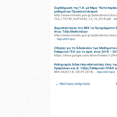
Συμπλήρωση της Υ.Α. με θέμα: "Κατά παρέ
μαθημάτων Προσανατολισμού
http://www.minedu.gov.gr/publication
752_170740_%CE%942_12_10_2018.pdf…
π
Δημοσιεύτηκαν στο ΦΕΚ τα Προγράμματα Σ
έτος- Τάξη Μαθητείας»
http://www.minedu.gov.gr/publications
…
περισσότερα
Οδηγίες για τη διδασκαλία των Μαθηματικών σ
Εσπερινού ΓΕΛ για το σχολ. έτος 2018 – 20
https://drive.google.com/drive/folders/
Καθορισμός διδακτέας-εξεταστέας ύλης τ
Ημερήσιων και Δ΄ τάξης Εσπερινών ΕΠΑΛ γι
ΦΕΚ 4320/τ.Β΄/28.09.2018) …
περισσότερα
← Νεότερη ανάρτηση