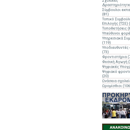
Σχολικές
Δραστηριότητε
Σύμβουλοι εκπ
(81)
Τοπικό Συμβούλ
Επιλογής (ΤΣΕ)
Τοποθετήσεις
(
Υπεύθυνοι φορ
Υπηρεσιακά Συ
(119)
Υποδιευθυντές
(73)
Φροντιστήρια
(
Φυσική Αγωγή
(
Ψηφιακές Υπογ
Ψηφιακό φροντ
(20)
Ωνάσεια σχολεί
Ωρομίσθιοι
(106