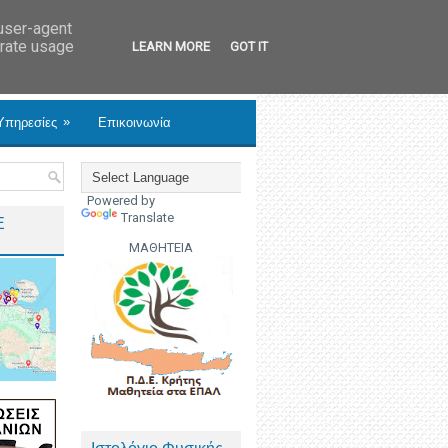
 user-agent
erate usage
LEARN MORE
GOT IT
»
Υπηρεσίες
Επικοινωνία
Powered by
Translate
Ε
ΜΑΘΗΤΕΙΑ