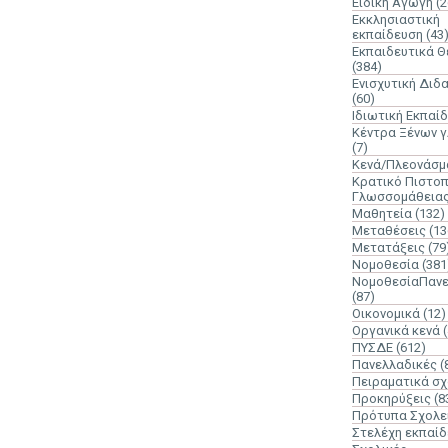
Ειδική Αγωγή
(2
Εκκλησιαστική
εκπαίδευση
(43
Εκπαιδευτικά 
(384)
Ενισχυτική Διδ
(60)
Ιδιωτική Εκπαί
Κέντρα Ξένων 
(7)
Κενά/Πλεονάσμ
Κρατικό Πιστοπ
Γλωσσομάθεια
Μαθητεία
(132)
Μεταθέσεις
(13
Μετατάξεις
(79
Νομοθεσία
(381
ΝομοθεσίαΠανε
(87)
Οικονομικά
(12)
Οργανικά κενά
ΠΥΣΔΕ
(612)
Πανελλαδικές
(
Πειραματικά σχ
Προκηρύξεις
(8
Πρότυπα Σχολε
Στελέχη εκπαί