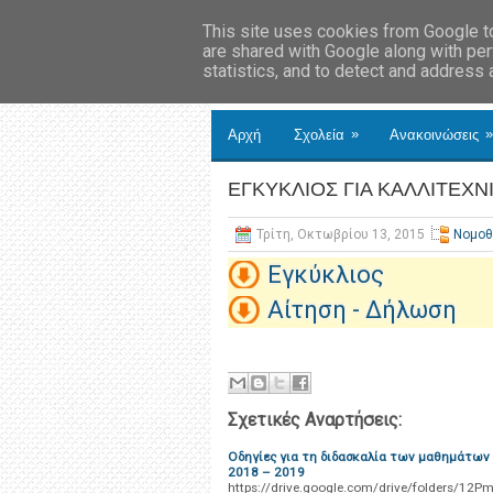
This site uses cookies from Google to 
are shared with Google along with per
statistics, and to detect and address
»
»
Αρχή
Σχολεία
Ανακοινώσεις
ΕΓΚΥΚΛΙΟΣ ΓΙΑ ΚΑΛΛΙΤΕΧΝ
Τρίτη, Οκτωβρίου 13, 2015
Νομοθ
Εγκύκλιος
Αίτηση - Δήλωση
Σχετικές Αναρτήσεις:
Οδηγίες για τη διδασκαλία των μαθημάτων 
2018 – 2019
https://drive.google.com/drive/folders/