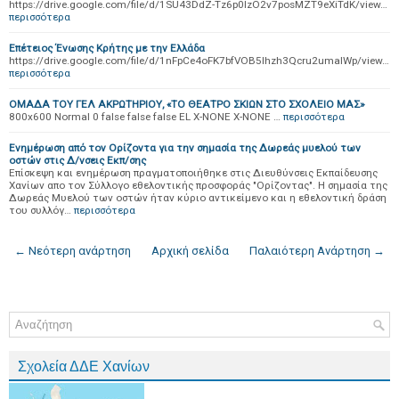
https://drive.google.com/file/d/1SU43DdZ-Tz6p0IzO2v7posMZT9eXiTdK/view…
περισσότερα
Επέτειος Ένωσης Κρήτης με την Ελλάδα
https://drive.google.com/file/d/1nFpCe4oFK7bfVOB5lhzh3Qcru2umalWp/view…
περισσότερα
ΟΜΑΔΑ ΤΟΥ ΓΕΛ ΑΚΡΩΤΗΡΙΟΥ, «ΤΟ ΘΕΑΤΡΟ ΣΚΙΩΝ ΣΤΟ ΣΧΟΛΕΙΟ ΜΑΣ»
800x600 Normal 0 false false false EL X-NONE X-NONE …
περισσότερα
Eνημέρωση από τον Ορίζοντα για την σημασία της Δωρεάς μυελού των
οστών στις Δ/νσεις Εκπ/σης
Επίσκεψη και ενημέρωση πραγματοποιήθηκε στις Διευθύνσεις Εκπαίδευσης
Χανίων απο τον Σύλλογο εθελοντικής προσφοράς "Ορίζοντας". Η σημασία της
Δωρεάς Μυελού των οστών ήταν κύριο αντικείμενο και η εθελοντική δράση
του συλλόγ…
περισσότερα
← Νεότερη ανάρτηση
Αρχική σελίδα
Παλαιότερη Ανάρτηση →
Σχολεία ΔΔΕ Χανίων