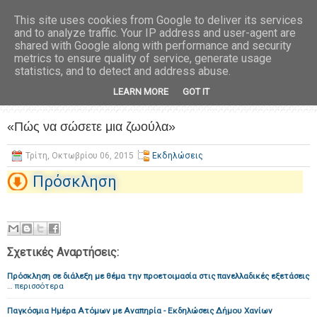
This site uses cookies from Google to deliver its services
and to analyze traffic. Your IP address and user-agent are
shared with Google along with performance and security
metrics to ensure quality of service, generate usage
statistics, and to detect and address abuse.
LEARN MORE
GOT IT
«Πώς να σώσετε μια ζωούλα»
Τρίτη, Οκτωβρίου 06, 2015
Εκδηλώσεις
Πρόσκληση
Σχετικές Αναρτήσεις:
Πρόσκληση σε διάλεξη με θέμα την προετοιμασία στις πανελλαδικές εξετάσεις
…
περισσότερα
Παγκόσμια Ημέρα Ατόμων με Αναπηρία - Εκδηλώσεις Δήμου Χανίων