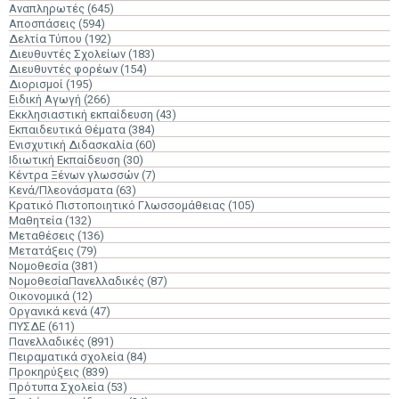
Αναπληρωτές
(645)
Αποσπάσεις
(594)
Δελτία Τύπου
(192)
Διευθυντές Σχολείων
(183)
Διευθυντές φορέων
(154)
Διορισμοί
(195)
Ειδική Αγωγή
(266)
Εκκλησιαστική εκπαίδευση
(43)
Εκπαιδευτικά Θέματα
(384)
Ενισχυτική Διδασκαλία
(60)
Ιδιωτική Εκπαίδευση
(30)
Κέντρα Ξένων γλωσσών
(7)
Κενά/Πλεονάσματα
(63)
Κρατικό Πιστοποιητικό Γλωσσομάθειας
(105)
Μαθητεία
(132)
Μεταθέσεις
(136)
Μετατάξεις
(79)
Νομοθεσία
(381)
ΝομοθεσίαΠανελλαδικές
(87)
Οικονομικά
(12)
Οργανικά κενά
(47)
ΠΥΣΔΕ
(611)
Πανελλαδικές
(891)
Πειραματικά σχολεία
(84)
Προκηρύξεις
(839)
Πρότυπα Σχολεία
(53)