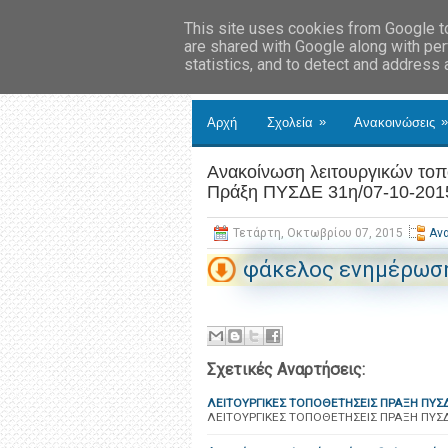
This site uses cookies from Google to 
are shared with Google along with per
statistics, and to detect and address
»
»
Αρχή
Σχολεία
Ανακοινώσεις
Ανακοίνωση λειτουργικών τοπ
Πράξη ΠΥΣΔΕ 31η/07-10-201
Τετάρτη, Οκτωβρίου 07, 2015
Αν
φάκελος ενημέρωσ
Σχετικές Αναρτήσεις:
ΛΕΙΤΟΥΡΓΙΚΕΣ ΤΟΠΟΘΕΤΗΣΕΙΣ ΠΡΑΞΗ ΠΥΣΔ
ΛΕΙΤΟΥΡΓΙΚΕΣ ΤΟΠΟΘΕΤΗΣΕΙΣ ΠΡΑΞΗ ΠΥΣΔ