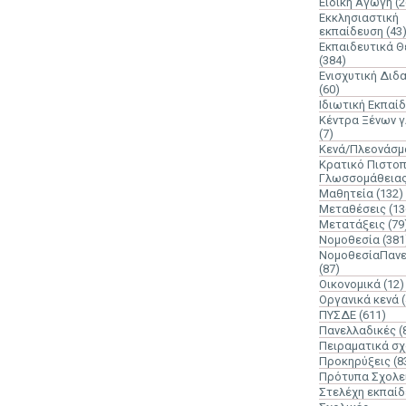
Ειδική Αγωγή
(2
Εκκλησιαστική
εκπαίδευση
(43
Εκπαιδευτικά 
(384)
Ενισχυτική Διδ
(60)
Ιδιωτική Εκπαί
Κέντρα Ξένων 
(7)
Κενά/Πλεονάσμ
Κρατικό Πιστοπ
Γλωσσομάθεια
Μαθητεία
(132)
Μεταθέσεις
(13
Μετατάξεις
(79
Νομοθεσία
(381
ΝομοθεσίαΠανε
(87)
Οικονομικά
(12)
Οργανικά κενά
ΠΥΣΔΕ
(611)
Πανελλαδικές
(
Πειραματικά σχ
Προκηρύξεις
(8
Πρότυπα Σχολε
Στελέχη εκπαί