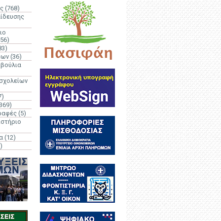
ς
(768)
αίδευσης
ιο
(56)
83)
έων
(36)
μβούλια
 σχολείων
7)
369)
ραφές
(5)
ιστήριο
α
(12)
)