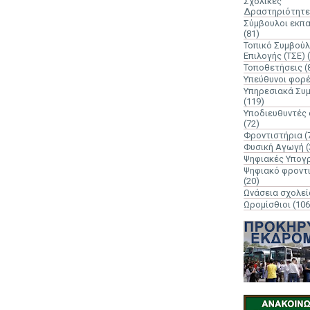
Σχολικές
Δραστηριότητε
Σύμβουλοι εκπ
(81)
Τοπικό Συμβούλ
Επιλογής (ΤΣΕ)
Τοποθετήσεις
(
Υπεύθυνοι φορ
Υπηρεσιακά Συ
(119)
Υποδιευθυντές
(72)
Φροντιστήρια
(
Φυσική Αγωγή
(
Ψηφιακές Υπογ
Ψηφιακό φροντ
(20)
Ωνάσεια σχολεί
Ωρομίσθιοι
(106