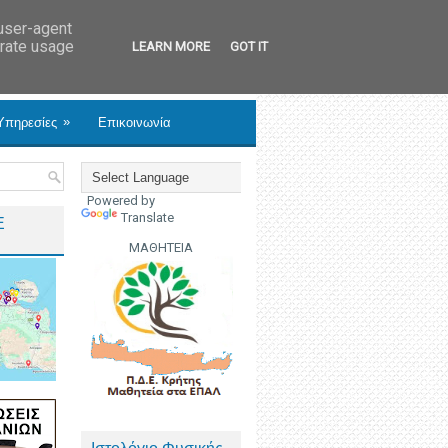
 user-agent
erate usage
LEARN MORE
GOT IT
»
Υπηρεσίες
Επικοινωνία
Powered by
Translate
Ε
ΜΑΘΗΤΕΙΑ