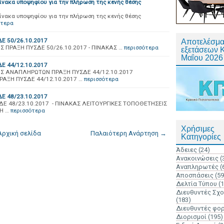
ίνακα υποψηφίου για την πλήρωση της κενής θέσης
ίνακα υποψηφίου για την πλήρωση της κενής θέσης
ότερα
Ε 50/26.10.2017
Αποτελέσμα
 ΠΡΑΞΗ ΠΥΣΔΕ 50/26.10.2017 - ΠΙΝΑΚΑΣ …
περισσότερα
εξετάσεων 
Μαΐου 2026
Ε 44/12.10.2017
Σ ΑΝΑΠΛΗΡΩΤΩΝ ΠΡΑΞΗ ΠΥΣΔΕ 44/12.10.2017
ΑΞΗ ΠΥΣΔΕ 44/12.10.2017 …
περισσότερα
Ε 48/23.10.2017
Ε 48/23.10.2017 - ΠΙΝΑΚΑΣ ΛΕΙΤΟΥΡΓΙΚΕΣ ΤΟΠΟΘΕΤΗΣΕΙΣ
Η …
περισσότερα
Χρήσιμες
Αρχική σελίδα
Παλαιότερη Ανάρτηση →
Κατηγορίες
Άδειες
(24)
Ανακοινώσεις
(
Αναπληρωτές
(
Αποσπάσεις
(59
Δελτία Τύπου
(
Διευθυντές Σχ
(183)
Διευθυντές φο
Διορισμοί
(195)