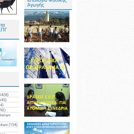
Ιστολόγιο Φυσικής
Αγωγής
τα
ΚΠΓ
3428)
645)
4)
192)
ολείων
ρέων
(154)