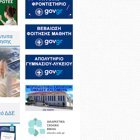
Έντυπα
τησης
πό ΔΔΕ