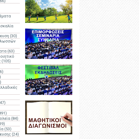
66)
)
Θέματα
ασκαλία
δευση
(30)
γλωσσών
ατα
(63)
οιητικό
ς
(105)
6)
)
)
λλαδικές
(47)
891)
ολεία
(84)
39)
ία
(53)
δευσης
(24)