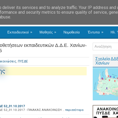
deliver its services and to analyze traffic. Your IP address and
formance and security metrics to ensure quality of service, gen
 abuse.
»
»
»
Εκπαιδευτικοί
Μαθητές
Νομοθεσία
Έντυπα
Ηλ. 
οθετήσεων εκπαιδευτικών Δ.Δ.Ε. Χανίων-
5
Σχολεία ΔΔ
ακοινώσεις
,
ΠΥΣΔΕ
Χανίων
ης
Ε 52_31.10.2017
Ε 52_31.10.2017 - ΠΙΝΑΚΑΣ ΑΝΑΚΟΙΝΩΣΗ …
περισσότερα