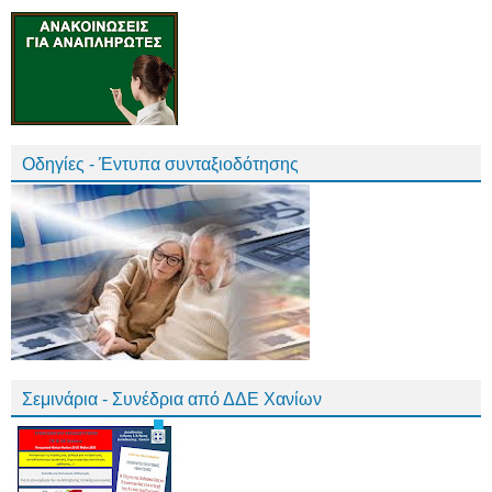
Οδηγίες - Έντυπα συνταξιοδότησης
Σεμινάρια - Συνέδρια από ΔΔΕ Χανίων