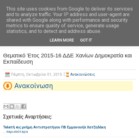
This site uses cookies from Google to deliver its services
and to analyze traffic. Your IP address and user-agent are
shared with Google along with performance and security
metrics to ensure quality of service, generate usage
statistics, and to detect and address abuse.
LEARN MORE
GOT IT
Θεματικό Έτος 2015-16 ΔΔΕ Χανίων Δημοκρατία και
Εκπαίδευση
Πέμπτη, Οκτωβρίου 01, 2015
Ανακοινώσεις
Ανακοίνωση
Σχετικές Αναρτήσεις:
Τελετή εις μνήμη Αντιστρατήγου ΠΒ Εμμανουήλ Χατζηδάκη
…
περισσότερα