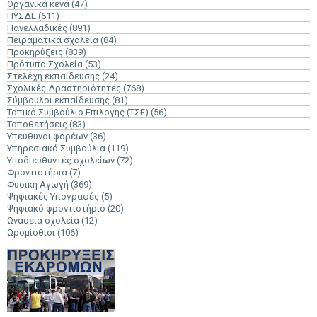
Οργανικά κενά
(47)
ΠΥΣΔΕ
(611)
Πανελλαδικές
(891)
Πειραματικά σχολεία
(84)
Προκηρύξεις
(839)
Πρότυπα Σχολεία
(53)
Στελέχη εκπαίδευσης
(24)
Σχολικές Δραστηριότητες
(768)
Σύμβουλοι εκπαίδευσης
(81)
Τοπικό Συμβούλιο Επιλογής (ΤΣΕ)
(56)
Τοποθετήσεις
(83)
Υπεύθυνοι φορέων
(36)
Υπηρεσιακά Συμβούλια
(119)
Υποδιευθυντές σχολείων
(72)
Φροντιστήρια
(7)
Φυσική Αγωγή
(369)
Ψηφιακές Υπογραφές
(5)
Ψηφιακό φροντιστήριο
(20)
Ωνάσεια σχολεία
(12)
Ωρομίσθιοι
(106)