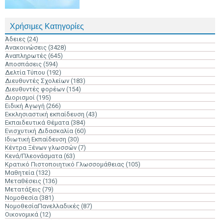
Χρήσιμες Κατηγορίες
Άδειες
(24)
Ανακοινώσεις
(3428)
Αναπληρωτές
(645)
Αποσπάσεις
(594)
Δελτία Τύπου
(192)
Διευθυντές Σχολείων
(183)
Διευθυντές φορέων
(154)
Διορισμοί
(195)
Ειδική Αγωγή
(266)
Εκκλησιαστική εκπαίδευση
(43)
Εκπαιδευτικά Θέματα
(384)
Ενισχυτική Διδασκαλία
(60)
Ιδιωτική Εκπαίδευση
(30)
Κέντρα Ξένων γλωσσών
(7)
Κενά/Πλεονάσματα
(63)
Κρατικό Πιστοποιητικό Γλωσσομάθειας
(105)
Μαθητεία
(132)
Μεταθέσεις
(136)
Μετατάξεις
(79)
Νομοθεσία
(381)
ΝομοθεσίαΠανελλαδικές
(87)
Οικονομικά
(12)