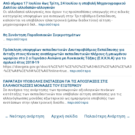
Από σήμερα 17 Ιουλίου έως Τρίτη, 24 Ιουλίου η υποβολή Μηχανογραφικού
Δελτίου αλλοδαπών-αλλογενών
Οι αλλοδαποί-αλλογενείς, που έχουν τις προϋποθέσεις υπαγωγής στις ειδικές
κατηγορίες υποψηφίων για εισαγωγή στην Τριτοβάθμια Εκπαίδευση,
καλούνται να υποβάλουν ηλεκτρονικά (μέσω διαδικτύου) αίτηση -
μηχανογραφικό δελ…
περισσότερα
8η Συνάντηση Παραδοσιακών Συγκροτημάτων
…
περισσότερα
Πρόσκληση υποψηφίων εκπαιδευτικών Δευτεροβάθμιας Εκπαίδευσης για
ένταξη στους πίνακες αναπληρωτών εκπαιδευτικών πλήρους ή μειωμένου
ωραρίου στο 2 ο Γυμνάσιο Αυλώνα με Λυκειακές Τάξεις (Ε.Κ.Κ.Ν.Α) για το
σχολικό έτος 2018-19
https://diavgeia.gov.gr/doc/6%CE%91%CE%92%CE%A34653%CE%A0%CE%A3
-%CE%A8%CE%9A%CE%A0?inline=true…
περισσότερα
ΠΑΡΑΤΑΣΗ ΥΠΟΒΟΛΗΣ ΕΝΣΤΑΣΕΩΝ ΓΙΑ ΤΙΣ ΑΠΟΣΠΑΣΕΙΣ ΣΤΙΣ
ΕΛΛΗΝΟΓΛΩΣΣΕΣ ΜΟΝΑΔΕΣ ΤΟΥ ΕΞΩΤΕΡΙΚΟΥ
Σε συνέχεια της ανάρτησης των προσωρινών αξιολογικών πινάκων
κατάταξης των εκπαιδευτικών που υπέβαλαν αίτηση απόσπασης για τις
ελληνόγλωσσες μονάδες εξωτερικού ως ημερομηνία υποβολής των
ενστάσεων στην ηλεκτρονική διεύθυ…
περισσότερα
← Νεότερη ανάρτηση
Αρχική σελίδα
Παλαιότερη Ανάρτηση →