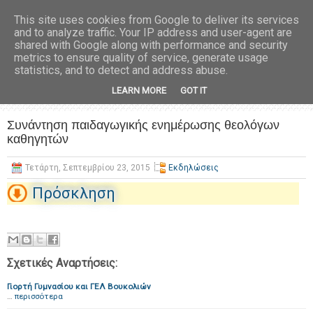
This site uses cookies from Google to deliver its services
and to analyze traffic. Your IP address and user-agent are
shared with Google along with performance and security
metrics to ensure quality of service, generate usage
statistics, and to detect and address abuse.
LEARN MORE
GOT IT
Συνάντηση παιδαγωγικής ενημέρωσης θεολόγων
καθηγητών
Τετάρτη, Σεπτεμβρίου 23, 2015
Εκδηλώσεις
Πρόσκληση
Σχετικές Αναρτήσεις:
Γιορτή Γυμνασίου και ΓΕΛ Βουκολιών
…
περισσότερα