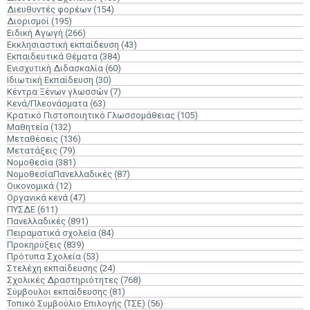
Διευθυντές φορέων
(154)
Διορισμοί
(195)
Ειδική Αγωγή
(266)
Εκκλησιαστική εκπαίδευση
(43)
Εκπαιδευτικά Θέματα
(384)
Ενισχυτική Διδασκαλία
(60)
Ιδιωτική Εκπαίδευση
(30)
Κέντρα Ξένων γλωσσών
(7)
Κενά/Πλεονάσματα
(63)
Κρατικό Πιστοποιητικό Γλωσσομάθειας
(105)
Μαθητεία
(132)
Μεταθέσεις
(136)
Μετατάξεις
(79)
Νομοθεσία
(381)
ΝομοθεσίαΠανελλαδικές
(87)
Οικονομικά
(12)
Οργανικά κενά
(47)
ΠΥΣΔΕ
(611)
Πανελλαδικές
(891)
Πειραματικά σχολεία
(84)
Προκηρύξεις
(839)
Πρότυπα Σχολεία
(53)
Στελέχη εκπαίδευσης
(24)
Σχολικές Δραστηριότητες
(768)
Σύμβουλοι εκπαίδευσης
(81)
Τοπικό Συμβούλιο Επιλογής (ΤΣΕ)
(56)