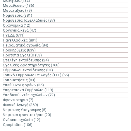
Μαθητεία
(132)
Μεταθέσεις
(136)
Μετατάξεις
(79)
Νομοθεσία
(381)
ΝομοθεσίαΠανελλαδικές
(87)
Οικονομικά
(12)
Οργανικά κενά
(47)
ΠΥΣΔΕ
(611)
Πανελλαδικές
(891)
Πειραματικά σχολεία
(84)
Προκηρύξεις
(839)
Πρότυπα Σχολεία
(53)
Στελέχη εκπαίδευσης
(24)
Σχολικές Δραστηριότητες
(768)
Σύμβουλοι εκπαίδευσης
(81)
Τοπικό Συμβούλιο Επιλογής (ΤΣΕ)
(56)
Τοποθετήσεις
(83)
Υπεύθυνοι φορέων
(36)
Υπηρεσιακά Συμβούλια
(119)
Υποδιευθυντές σχολείων
(72)
Φροντιστήρια
(7)
Φυσική Αγωγή
(369)
Ψηφιακές Υπογραφές
(5)
Ψηφιακό φροντιστήριο
(20)
Ωνάσεια σχολεία
(12)
Ωρομίσθιοι
(106)