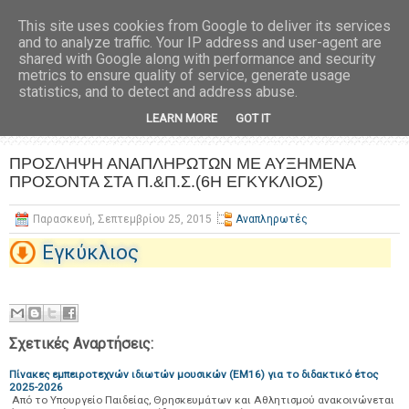
This site uses cookies from Google to deliver its services
and to analyze traffic. Your IP address and user-agent are
shared with Google along with performance and security
metrics to ensure quality of service, generate usage
statistics, and to detect and address abuse.
LEARN MORE
GOT IT
ΠΡΟΣΛΗΨΗ ΑΝΑΠΛΗΡΩΤΩΝ ΜΕ ΑΥΞΗΜΕΝΑ
ΠΡΟΣΟΝΤΑ ΣΤΑ Π.&Π.Σ.(6Η ΕΓΚΥΚΛΙΟΣ)
Παρασκευή, Σεπτεμβρίου 25, 2015
Αναπληρωτές
Εγκύκλιος
Σχετικές Αναρτήσεις:
Πίνακες εμπειροτεχνών ιδιωτών μουσικών (ΕΜ16) για το διδακτικό έτος
2025-2026
Από το Υπουργείο Παιδείας, Θρησκευμάτων και Αθλητισμού ανακοινώνεται