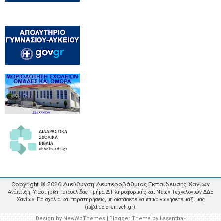
Copyright ©
2026
Διεύθυνση Δευτεροβάθμιας Εκπαίδευσης Χανίων
Ανάπτυξη, Υποστήριξη Ιστοσελίδας Τμήμα Δ Πληροφορικής και Νέων Τεχνολογιών ΔΔΕ
Χανίων. Για σχόλια και παρατηρήσεις, μη διστάσετε να επικοινωνήσετε μαζί μας
(it@dide.chan.sch.gr).
Design by
NewWpThemes
| Blogger Theme by
Lasantha
-