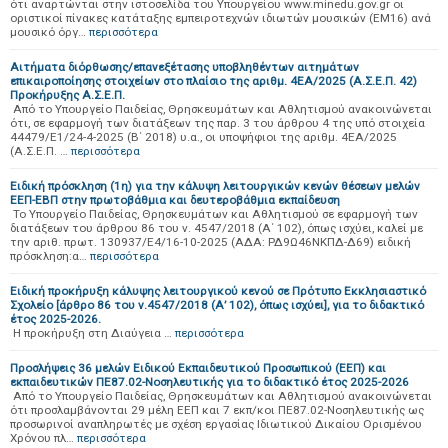
ότι αναρτώνται στην ιστοσελίδα του Υπουργείου www.minedu.gov.gr οι
οριστικοί πίνακες κατάταξης εμπειροτεχνών ιδιωτών μουσικών (ΕΜ16) ανά
μουσικό όργ…
περισσότερα
Αιτήματα διόρθωσης/επανεξέτασης υποβληθέντων αιτημάτων
επικαιροποίησης στοιχείων στο πλαίσιο της αριθμ. 4ΕΑ/2025 (Α.Σ.Ε.Π. 42)
Προκήρυξης Α.Σ.Ε.Π.
Από το Υπουργείο Παιδείας, Θρησκευμάτων και Αθλητισμού ανακοινώνεται
ότι, σε εφαρμογή των διατάξεων της παρ. 3 του άρθρου 4 της υπό στοιχεία
44479/Ε1/24-4-2025 (Β΄ 2018) υ.α., οι υποψήφιοι της αριθμ. 4ΕΑ/2025
(Α.Σ.Ε.Π. …
περισσότερα
Ειδική πρόσκληση (1η) για την κάλυψη λειτουργικών κενών θέσεων μελών
ΕΕΠ-ΕΒΠ στην πρωτοβάθμια και δευτεροβάθμια εκπαίδευση
Το Υπουργείο Παιδείας, Θρησκευμάτων και Αθλητισμού σε εφαρμογή των
διατάξεων του άρθρου 86 του ν. 4547/2018 (Α΄ 102), όπως ισχύει, καλεί με
την αριθ. πρωτ. 130937/Ε4/16-10-2025 (ΑΔΑ: ΡΔ9Ω46ΝΚΠΔ-Δ69) ειδική
πρόσκληση:α…
περισσότερα
Ειδική προκήρυξη κάλυψης λειτουργικού κενού σε Πρότυπο Εκκλησιαστικό
Σχολείο [άρθρο 86 του ν.4547/2018 (Α’ 102), όπως ισχύει], για το διδακτικό
έτος 2025-2026.
Η προκήρυξη στη Διαύγεια …
περισσότερα
Προσλήψεις 36 μελών Ειδικού Εκπαιδευτικού Προσωπικού (ΕΕΠ) και
εκπαιδευτικών ΠΕ87.02-Νοσηλευτικής για το διδακτικό έτος 2025-2026
Από το Υπουργείο Παιδείας, Θρησκευμάτων και Αθλητισμού ανακοινώνεται
ότι προσλαμβάνονται 29 μέλη ΕΕΠ και 7 εκπ/κοι ΠΕ87.02-Νοσηλευτικής ως
προσωρινοί αναπληρωτές με σχέση εργασίας Ιδιωτικού Δικαίου Ορισμένου
Χρόνου πλ…
περισσότερα