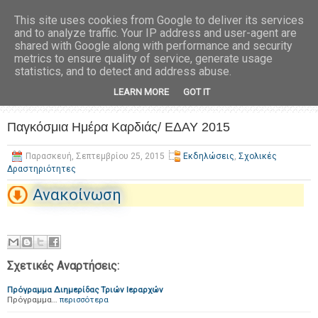
This site uses cookies from Google to deliver its services
and to analyze traffic. Your IP address and user-agent are
shared with Google along with performance and security
metrics to ensure quality of service, generate usage
statistics, and to detect and address abuse.
LEARN MORE
GOT IT
Παγκόσμια Ημέρα Καρδιάς/ ΕΔΑΥ 2015
Παρασκευή, Σεπτεμβρίου 25, 2015
Εκδηλώσεις
,
Σχολικές
Δραστηριότητες
Ανακοίνωση
Σχετικές Αναρτήσεις:
Πρόγραμμα Διημερίδας Τριών Ιεραρχών
Πρόγραμμα…
περισσότερα