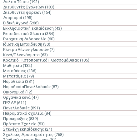
Δελτία Τύπου
(192)
Διευθυντές Σχολείων
(183)
Διευθυντές φορέων
(154)
Διορισμοί
(195)
Ειδική Αγωγή
(266)
Εκκλησιαστική εκπαίδευση
(43)
Εκπαιδευτικά Θέματα
(384)
Ενισχυτική Διδασκαλία
(60)
Ιδιωτική Εκπαίδευση
(30)
Κέντρα Ξένων γλωσσών
(7)
Κενά/Πλεονάσματα
(63)
Κρατικό Πιστοποιητικό Γλωσσομάθειας
(105)
Μαθητεία
(132)
Μεταθέσεις
(136)
Μετατάξεις
(79)
Νομοθεσία
(381)
ΝομοθεσίαΠανελλαδικές
(87)
Οικονομικά
(12)
Οργανικά κενά
(47)
ΠΥΣΔΕ
(611)
Πανελλαδικές
(891)
Πειραματικά σχολεία
(84)
Προκηρύξεις
(839)
Πρότυπα Σχολεία
(53)
Στελέχη εκπαίδευσης
(24)
Σχολικές Δραστηριότητες
(768)
Σύμβουλοι εκπαίδευσης
(81)