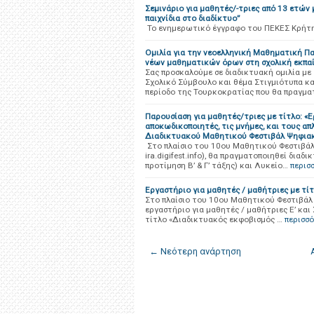
Σεμινάριο για μαθητές/-τριες από 13 ετών
παιχνίδια στο διαδίκτυο”
Το ενημερωτικό έγγραφο του ΠΕΚΕΣ Κρήτ
Ομιλία για την νεοελληνική Μαθηματική Πα
νέων μαθηματικών όρων στη σχολική εκπα
Σας προσκαλούμε σε διαδικτυακή ομιλία με
Σχολικό Σύμβουλο και θέμα Στιγμιότυπα κα
περίοδο της Τουρκοκρατίας που θα πραγμ
Παρουσίαση για μαθητές/τριες με τίτλο: «
αποκωδικοποιητές, τις μνήμες, και τους απ
Διαδικτυακού Μαθητικού Φεστιβάλ Ψηφια
Στο πλαίσιο του 10ου Μαθητικού Φεστιβάλ 
ira.digifest.info), θα πραγματοποιηθεί δια
προτίμηση Β’ & Γ’ τάξης) και Λυκείο…
περισ
Εργαστήριο για μαθητές / μαθήτριες με τίτ
Στο πλαίσιο του 10ου Μαθητικού Φεστιβάλ Ψ
εργαστήριο για μαθητές / μαθήτριες Ε’ κα
τίτλο «Διαδικτυακός εκφοβισμός …
περισσ
← Νεότερη ανάρτηση