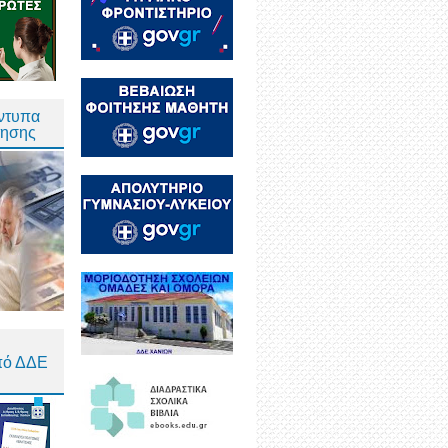
Έντυπα
τησης
πό ΔΔΕ