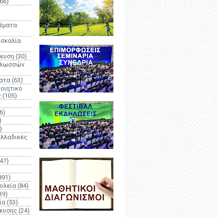
66)
)
Θέματα
ασκαλία
δευση
(30)
γλωσσών
ατα
(63)
οιητικό
ς
(105)
6)
)
)
λλαδικές
(47)
891)
ολεία
(84)
39)
ία
(53)
δευσης
(24)