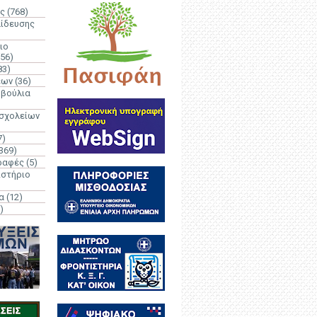
ς
(768)
αίδευσης
ιο
(56)
83)
έων
(36)
μβούλια
 σχολείων
7)
369)
ραφές
(5)
ιστήριο
α
(12)
)