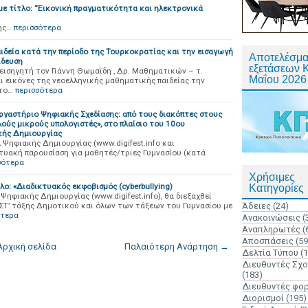
 με τίτλο: “Εικονική πραγματικότητα και ηλεκτρονικά
ης…
περισσότερα
ιδεία κατά την περίοδο της Τουρκοκρατίας και την εισαγωγή
Αποτελέσμα
ίδευση
εξετάσεων 
 εισηγητή τον Γιάννη Θωμαΐδη , Δρ. Μαθηματικών – τ.
Μαΐου 2026
ι εικόνες της νεοελληνικής μαθηματικής παιδείας την
ατο…
περισσότερα
Εργαστήριο Ψηφιακής Σχεδίασης: από τους διακόπτες στους
λούς μικρούς υπολογιστές», στο πλαίσιο του 10ου
κής Δημιουργίας
Ψηφιακής Δημιουργίας (www.digifest.info και
δικτυακή παρουσίαση για μαθητές/τριες Γυμνασίου (κατά
σότερα
Χρήσιμες
λο: «Διαδικτυακός εκφοβισμός (cyberbullying)
Κατηγορίες
ηφιακής Δημιουργίας (www.digifest.info), θα διεξαχθεί
ι ΣΤ’ τάξης Δημοτικού και όλων των τάξεων του Γυμνασίου με
Άδειες
(24)
ότερα
Ανακοινώσεις
(
Αναπληρωτές
(
Αποσπάσεις
(59
Αρχική σελίδα
Παλαιότερη Ανάρτηση →
Δελτία Τύπου
(
Διευθυντές Σχ
(183)
Διευθυντές φο
Διορισμοί
(195)