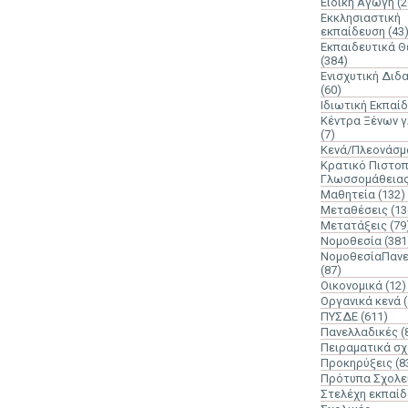
Ειδική Αγωγή
(2
Εκκλησιαστική
εκπαίδευση
(43
Εκπαιδευτικά 
(384)
Ενισχυτική Διδ
(60)
Ιδιωτική Εκπαί
Κέντρα Ξένων 
(7)
Κενά/Πλεονάσμ
Κρατικό Πιστοπ
Γλωσσομάθεια
Μαθητεία
(132)
Μεταθέσεις
(13
Μετατάξεις
(79
Νομοθεσία
(381
ΝομοθεσίαΠανε
(87)
Οικονομικά
(12)
Οργανικά κενά
ΠΥΣΔΕ
(611)
Πανελλαδικές
(
Πειραματικά σχ
Προκηρύξεις
(8
Πρότυπα Σχολε
Στελέχη εκπαί