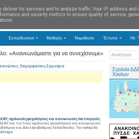
deliver its services and to analyze traffic. Your IP address and
formance and security metrics to ensure quality of service, gen
 abuse.
»
»
»
Εκπαιδευτικοί
Μαθητές
Νομοθεσία
Έντυπα
Ηλ. 
τλο: «Ανανεωνόμαστε για να συνεχίσουμε»
κοινώσεις
,
Επιμορφώσεις-Σεμινάρια
Σχολεία ΔΔ
Χανίων
ΔΕΑΥ, σχολικούς,ψυχολόγους και κοινωνικούς λειτουργούς
ΔΕΑΥ και τις/τους σχολικούς ψυχολόγους και κοινωνικούς
άθμιας και Δευτεροβάθμιας Εκπαίδευσης. Την εσπερίδα
σσότερα