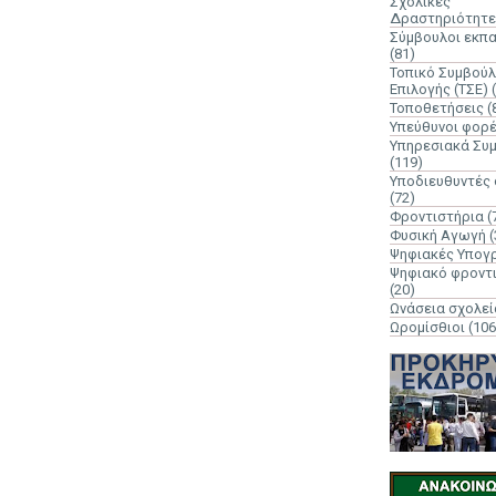
Σχολικές
Δραστηριότητε
Σύμβουλοι εκπ
(81)
Τοπικό Συμβούλ
Επιλογής (ΤΣΕ)
Τοποθετήσεις
(
Υπεύθυνοι φορ
Υπηρεσιακά Συ
(119)
Υποδιευθυντές
(72)
Φροντιστήρια
(
Φυσική Αγωγή
(
Ψηφιακές Υπογ
Ψηφιακό φροντ
(20)
Ωνάσεια σχολεί
Ωρομίσθιοι
(106