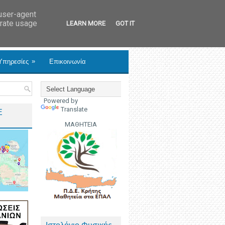
 user-agent
erate usage
LEARN MORE
GOT IT
»
Υπηρεσίες
Επικοινωνία
Powered by
Translate
Ε
ΜΑΘΗΤΕΙΑ