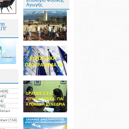
Ιστολόγιο Φυσικής
Αγωγής
τα
ΚΠΓ
3428)
645)
4)
192)
ολείων
ρέων
(154)