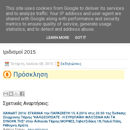
This site uses cookies from Google to deliver its services
and to analyze traffic. Your IP address and user-agent are
shared with Google along with performance and security
metrics to ensure quality of service, generate usage
statistics, and to detect and address abuse.
LEARN MORE
GOT IT
Ιριδισμοί 2015
Τετάρτη, Ιουλίου 08, 2015
Εκδηλώσεις
Πρόσκληση
Σχετικές Αναρτήσεις:
ΧΑΝΙaRT 2016: ΕΓΚΑΙΝΙΑ την ΠΑΡΑΣΚΕΥΗ 15.4.2016 στις 20.00 της Έκθεσης
Σύγχρονης Τέχνης "ΚΑΛΩΣΟΡΙΣΑΤΕ - Η ΕΥΡΩΠΑΪΚΗ ΦΙΛΟΞΕΝΙΑ ΚΑΙ ΤΑ
ΣΥΝΟΡΑ ΤΗΣ" στην Αίθουσα Τέχνης ΜΟΡΦΕΣ, Γοβατζιδάκη 18, Παλιά Πόλη,
Ρέθυμνο, Κρήτη
Δελτίο Τύπου…
περισσότερα