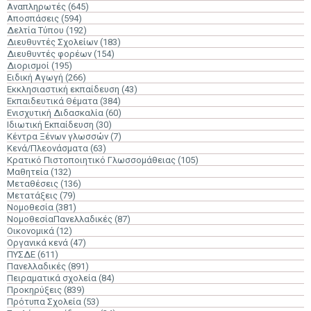
Αναπληρωτές
(645)
Αποσπάσεις
(594)
Δελτία Τύπου
(192)
Διευθυντές Σχολείων
(183)
Διευθυντές φορέων
(154)
Διορισμοί
(195)
Ειδική Αγωγή
(266)
Εκκλησιαστική εκπαίδευση
(43)
Εκπαιδευτικά Θέματα
(384)
Ενισχυτική Διδασκαλία
(60)
Ιδιωτική Εκπαίδευση
(30)
Κέντρα Ξένων γλωσσών
(7)
Κενά/Πλεονάσματα
(63)
Κρατικό Πιστοποιητικό Γλωσσομάθειας
(105)
Μαθητεία
(132)
Μεταθέσεις
(136)
Μετατάξεις
(79)
Νομοθεσία
(381)
ΝομοθεσίαΠανελλαδικές
(87)
Οικονομικά
(12)
Οργανικά κενά
(47)
ΠΥΣΔΕ
(611)
Πανελλαδικές
(891)
Πειραματικά σχολεία
(84)
Προκηρύξεις
(839)
Πρότυπα Σχολεία
(53)