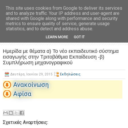
This site uses cookies from Google to deliver its services
and to analyze traffic. Your IP address and user-agent are
shared with Google along with performance and security
metrics to ensure quality of service, generate usage
statistics, and to detect and address abuse.
LEARN MORE
GOT IT
Ημερίδα με θέματα α) Το νέο εκπαιδευτικό σύστημα
εισαγωγής στην Τριτοβάθμια Εκπαίδευση -β)
Συμπλήρωση μηχανογραφικού
Δευτέρα, Ιουνίου 29, 2015
Εκδηλώσεις
Ανακοίνωση
Αφίσα
Σχετικές Αναρτήσεις: