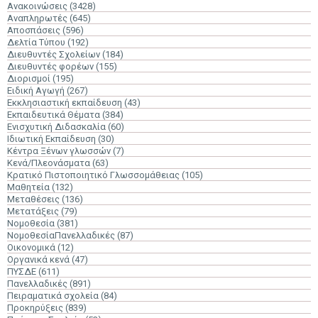
Ανακοινώσεις
(3428)
Αναπληρωτές
(645)
Αποσπάσεις
(596)
Δελτία Τύπου
(192)
Διευθυντές Σχολείων
(184)
Διευθυντές φορέων
(155)
Διορισμοί
(195)
Ειδική Αγωγή
(267)
Εκκλησιαστική εκπαίδευση
(43)
Εκπαιδευτικά Θέματα
(384)
Ενισχυτική Διδασκαλία
(60)
Ιδιωτική Εκπαίδευση
(30)
Κέντρα Ξένων γλωσσών
(7)
Κενά/Πλεονάσματα
(63)
Κρατικό Πιστοποιητικό Γλωσσομάθειας
(105)
Μαθητεία
(132)
Μεταθέσεις
(136)
Μετατάξεις
(79)
Νομοθεσία
(381)
ΝομοθεσίαΠανελλαδικές
(87)
Οικονομικά
(12)
Οργανικά κενά
(47)
ΠΥΣΔΕ
(611)
Πανελλαδικές
(891)
Πειραματικά σχολεία
(84)
Προκηρύξεις
(839)