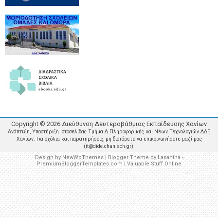
Copyright ©
2026
Διεύθυνση Δευτεροβάθμιας Εκπαίδευσης Χανίων
Ανάπτυξη, Υποστήριξη Ιστοσελίδας Τμήμα Δ Πληροφορικής και Νέων Τεχνολογιών ΔΔΕ
Χανίων. Για σχόλια και παρατηρήσεις, μη διστάσετε να επικοινωνήσετε μαζί μας
(it@dide.chan.sch.gr).
Design by
NewWpThemes
| Blogger Theme by
Lasantha
-
PremiumBloggerTemplates.com
|
Valuable Stuff Online