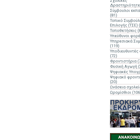
Σχολικές
Δραστηριότητε
Σύμβουλοι εκπ
(81)
Τοπικό Συμβούλ
Επιλογής (ΤΣΕ)
Τοποθετήσεις
(
Υπεύθυνοι φορ
Υπηρεσιακά Συ
(119)
Υποδιευθυντές
(72)
Φροντιστήρια
(
Φυσική Αγωγή
(
Ψηφιακές Υπογ
Ψηφιακό φροντ
(20)
Ωνάσεια σχολεί
Ωρομίσθιοι
(106