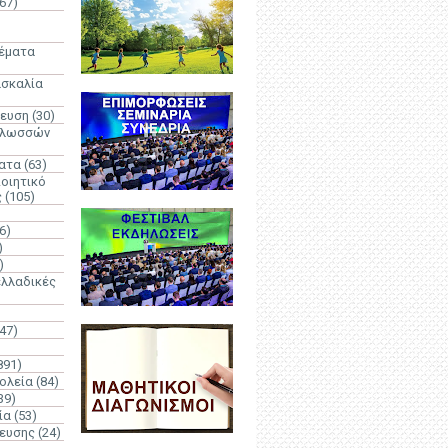
67)
)
Θέματα
ασκαλία
δευση
(30)
γλωσσών
ατα
(63)
οιητικό
ς
(105)
6)
)
)
λλαδικές
(47)
891)
ολεία
(84)
39)
ία
(53)
δευσης
(24)