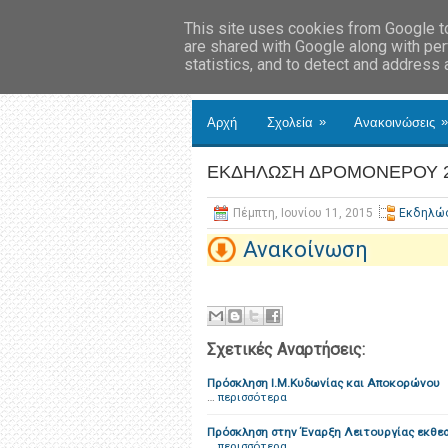
This site uses cookies from Google to 
are shared with Google along with per
statistics, and to detect and address
»
»
Αρχή
Σχολεία
Ανακοινώσεις
ΕΚΔΗΛΩΣΗ ΔΡΟΜΟΝΕΡΟΥ 
Πέμπτη, Ιουνίου 11, 2015
Εκδηλώ
Ανακοίνωση
Σχετικές Αναρτήσεις:
Πρόσκληση Ι.Μ.Κυδωνίας και Αποκορώνου
…
περισσότερα
Πρόσκληση στην Έναρξη Λειτουργίας εκθε
…
περισσότερα