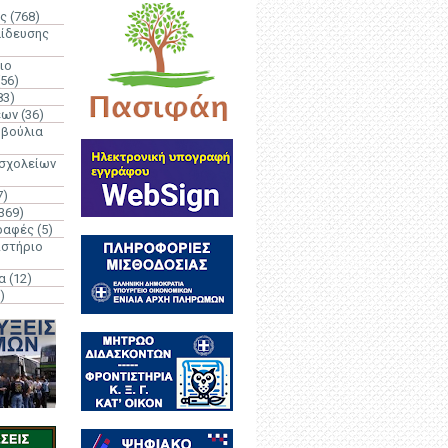
ς
(768)
αίδευσης
ιο
(56)
83)
έων
(36)
μβούλια
 σχολείων
7)
369)
ραφές
(5)
ιστήριο
α
(12)
)