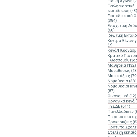
Ειδική Αγωγή
(2
Εκκλησιαστική
εκπαίδευση
(43
Εκπαιδευτικά 
(384)
Ενισχυτική Διδ
(60)
Ιδιωτική Εκπαί
Κέντρα Ξένων 
(7)
Κενά/Πλεονάσμ
Κρατικό Πιστοπ
Γλωσσομάθεια
Μαθητεία
(132)
Μεταθέσεις
(13
Μετατάξεις
(79
Νομοθεσία
(381
ΝομοθεσίαΠανε
(87)
Οικονομικά
(12)
Οργανικά κενά
ΠΥΣΔΕ
(611)
Πανελλαδικές
(
Πειραματικά σχ
Προκηρύξεις
(8
Πρότυπα Σχολε
Στελέχη εκπαί