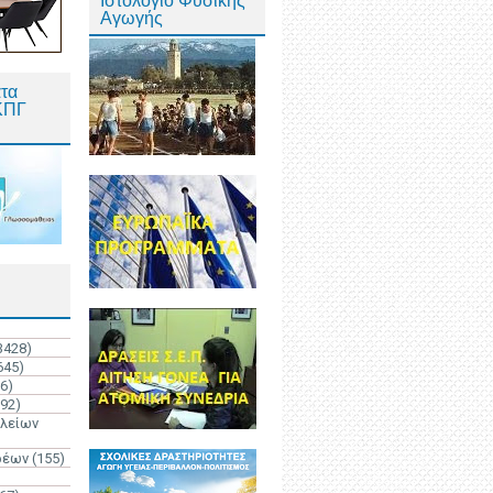
Ιστολόγιο Φυσικής
Αγωγής
τα
ΚΠΓ
3428)
645)
6)
192)
ολείων
ρέων
(155)