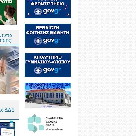
Έντυπα
τησης
πό ΔΔΕ