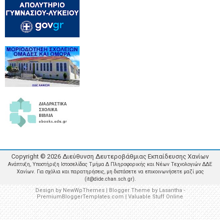
Copyright ©
2026
Διεύθυνση Δευτεροβάθμιας Εκπαίδευσης Χανίων
Ανάπτυξη, Υποστήριξη Ιστοσελίδας Τμήμα Δ Πληροφορικής και Νέων Τεχνολογιών ΔΔΕ
Χανίων. Για σχόλια και παρατηρήσεις, μη διστάσετε να επικοινωνήσετε μαζί μας
(it@dide.chan.sch.gr).
Design by
NewWpThemes
| Blogger Theme by
Lasantha
-
PremiumBloggerTemplates.com
|
Valuable Stuff Online