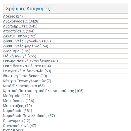
Χρήσιμες Κατηγορίες
Άδειες
(24)
Ανακοινώσεις
(3428)
Αναπληρωτές
(645)
Αποσπάσεις
(594)
Δελτία Τύπου
(192)
Διευθυντές Σχολείων
(183)
Διευθυντές φορέων
(154)
Διορισμοί
(195)
Ειδική Αγωγή
(266)
Εκκλησιαστική εκπαίδευση
(43)
Εκπαιδευτικά Θέματα
(384)
Ενισχυτική Διδασκαλία
(60)
Ιδιωτική Εκπαίδευση
(30)
Κέντρα Ξένων γλωσσών
(7)
Κενά/Πλεονάσματα
(63)
Κρατικό Πιστοποιητικό Γλωσσομάθειας
(105)
Μαθητεία
(132)
Μεταθέσεις
(136)
Μετατάξεις
(79)
Νομοθεσία
(381)
ΝομοθεσίαΠανελλαδικές
(87)
Οικονομικά
(12)
Οργανικά κενά
(47)
ΠΥΣΔΕ
(611)