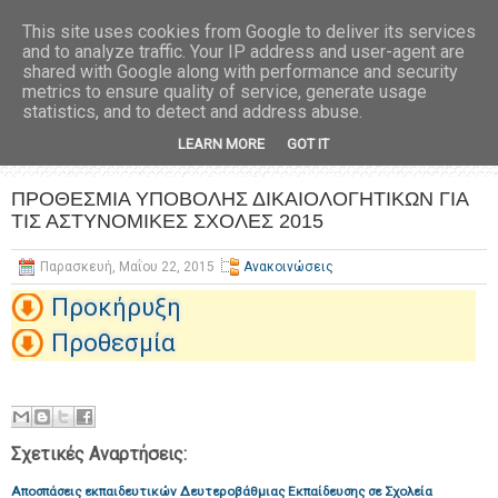
This site uses cookies from Google to deliver its services
and to analyze traffic. Your IP address and user-agent are
shared with Google along with performance and security
metrics to ensure quality of service, generate usage
statistics, and to detect and address abuse.
LEARN MORE
GOT IT
ΠΡΟΘΕΣΜΙΑ ΥΠΟΒΟΛΗΣ ΔΙΚΑΙΟΛΟΓΗΤΙΚΩΝ ΓΙΑ
ΤΙΣ ΑΣΤΥΝΟΜΙΚΕΣ ΣΧΟΛΕΣ 2015
Παρασκευή, Μαΐου 22, 2015
Ανακοινώσεις
Προκήρυξη
Προθεσμία
Σχετικές Αναρτήσεις:
Αποσπάσεις εκπαιδευτικών Δευτεροβάθμιας Εκπαίδευσης σε Σχολεία