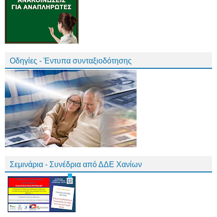
Οδηγίες - Έντυπα συνταξιοδότησης
Σεμινάρια - Συνέδρια από ΔΔΕ Χανίων