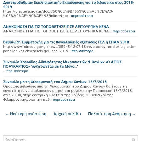
Δευτεροβάθμιας Εκκλησιαστικής Εκπαίδευσης για το διδακτικό έτος 2018-
2019
https://diavgeia.gov.gr/doc/750%CE%9B4653%CE%A0%CE%A3-
%CE%A9%CE%9C%CE%93?inline=true…
περισσότερα
ΑΝΑΚΟΙΝΩΣΗ ΓΙΑ ΤΙΣ ΤΟΠΟΘΕΤΗΣΕΙΣ ΣΕ ΛΕΙΤΟΥΡΓΙΚΑ ΚΕΝΑ
ΑΝΑΚΟΙΝΩΣΗ ΓΙΑ ΤΙΣ ΤΟΠΟΘΕΤΗΣΕΙΣ ΣΕ ΛΕΙΤΟΥΡΓΙΚΑ ΚΕΝΑ …
περισσότερα
Βεβαίωση Συμμετοχής για τις πανελλαδικές εξετάσεις ΓΕΛ ή ΕΠΑΛ 2018
http://www.minedu.gov.gr/news/35945-12-07-18-vevaiosi-symmetoxis-gia-tis-
panelladikes-eksetaseis-gel-i-epal-2019…
περισσότερα
Συναυλία Χορωδίας Αδελφότητας Μικρασιατών Ν. Χανίων «Ο ΑΓΙΟΣ
ΠΟΛΥΚΑΡΠΟΣ» "συζητώντας με το Μάνο..."
…
περισσότερα
Συναυλία με τη Φιλαρμονική του Δήμου Χανίων: 13/7/2018
Όμορφες μελωδίες από τη Φιλαρμονική του Δήμου Χανίων θα έχουν τη
δυνατότητα να απολαύσουν μικροί και μεγάλοι την Παρασκευή 13/7/2018,
στις 20.30, στην κεντρική Πλατεία της Σούδας. Οι μουσικοί της
Φιλαρμονικής, υπό την καθ…
περισσότερα
← Νεότερη ανάρτηση
Αρχική σελίδα
Παλαιότερη Ανάρτηση →