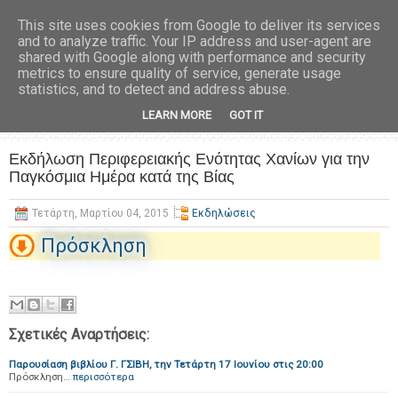
This site uses cookies from Google to deliver its services
and to analyze traffic. Your IP address and user-agent are
shared with Google along with performance and security
metrics to ensure quality of service, generate usage
statistics, and to detect and address abuse.
LEARN MORE
GOT IT
Εκδήλωση Περιφερειακής Ενότητας Χανίων για την
Παγκόσμια Ημέρα κατά της Βίας
Τετάρτη, Μαρτίου 04, 2015
Εκδηλώσεις
Πρόσκληση
Σχετικές Αναρτήσεις:
Παρουσίαση βιβλίου Γ. ΓΣΙΒΗ, την Τετάρτη 17 Ιουνίου στις 20:00
Πρόσκληση…
περισσότερα