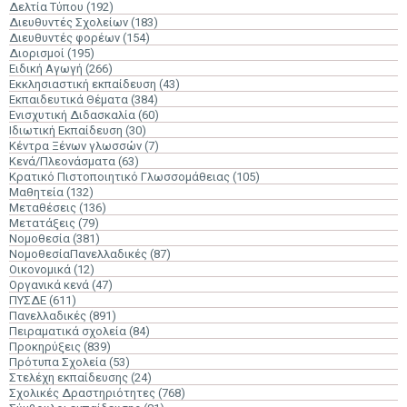
Δελτία Τύπου
(192)
Διευθυντές Σχολείων
(183)
Διευθυντές φορέων
(154)
Διορισμοί
(195)
Ειδική Αγωγή
(266)
Εκκλησιαστική εκπαίδευση
(43)
Εκπαιδευτικά Θέματα
(384)
Ενισχυτική Διδασκαλία
(60)
Ιδιωτική Εκπαίδευση
(30)
Κέντρα Ξένων γλωσσών
(7)
Κενά/Πλεονάσματα
(63)
Κρατικό Πιστοποιητικό Γλωσσομάθειας
(105)
Μαθητεία
(132)
Μεταθέσεις
(136)
Μετατάξεις
(79)
Νομοθεσία
(381)
ΝομοθεσίαΠανελλαδικές
(87)
Οικονομικά
(12)
Οργανικά κενά
(47)
ΠΥΣΔΕ
(611)
Πανελλαδικές
(891)
Πειραματικά σχολεία
(84)
Προκηρύξεις
(839)
Πρότυπα Σχολεία
(53)
Στελέχη εκπαίδευσης
(24)
Σχολικές Δραστηριότητες
(768)