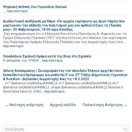
Ψηφιακή έκθεση 2ου Γυμνασίου Χανίων
…
περισσότερα
Διαδικτυακή εκδήλωση με θέμα: «Τα αρχαία νομίσματα ως έργα τέχνης που
μαρτυρούν την εξέλιξη του πολιτισμού μας και εμπλουτίζουν τη Γλώσσα
μας» - 25 Φεβρουαρίου, 18.00 ώρα Ελλάδας.
Σας ενημερώνουμε ότι η Ελληνική Κοινότητα Πρετόριας Ν. Αφρικής και το
Τμήμα Ελληνικής Γλώσσας (ΤΕΓ) της Κοινότητας στο πλαίσιο του εορτασμού
της Παγκόσμιας Ημέρας Ελληνικής Γλώσσας και της συμμετοχής τους στα …
περισσότερα
Πανελλήνια Σχολική Ημέρα κατά της Βίας στο Σχολείο
Η απόφαση του ΥΠΑΙΘ…
περισσότερα
«Νίκος Βαλσαμάκης / Σκιαγραφώντας τον σπουδαίο Έλληνα αρχιτέκτονα» -
Εκπαιδευτικό πρόγραμμα για μαθητές Ε’ και ΣΤ’ Τάξης Δημοτικού, Γυμνασίου
& Λυκείου - Δηλώσεις συμμετοχής έως τις 18.2.2022
v\:* {behavior:url(#default#VML);} o\:* {behavior:url(#default#VML);} w\:*
{behavior:url(#default#VML);} .shape {behavior:url(#default#VML);} Normal 0
false false false EL X-NO…
περισσότερα
← Νεότερη ανάρτηση
Αρχική σελίδα
Παλαιότερη Ανάρτηση →