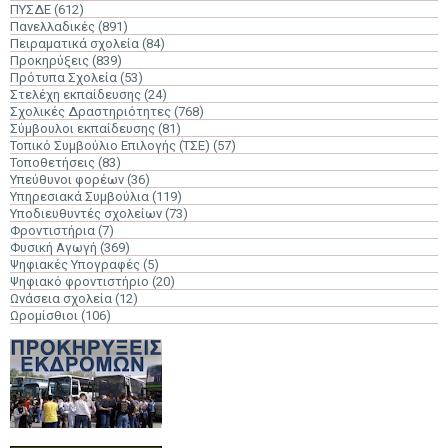
ΠΥΣΔΕ
(612)
Πανελλαδικές
(891)
Πειραματικά σχολεία
(84)
Προκηρύξεις
(839)
Πρότυπα Σχολεία
(53)
Στελέχη εκπαίδευσης
(24)
Σχολικές Δραστηριότητες
(768)
Σύμβουλοι εκπαίδευσης
(81)
Τοπικό Συμβούλιο Επιλογής (ΤΣΕ)
(57)
Τοποθετήσεις
(83)
Υπεύθυνοι φορέων
(36)
Υπηρεσιακά Συμβούλια
(119)
Υποδιευθυντές σχολείων
(73)
Φροντιστήρια
(7)
Φυσική Αγωγή
(369)
Ψηφιακές Υπογραφές
(5)
Ψηφιακό φροντιστήριο
(20)
Ωνάσεια σχολεία
(12)
Ωρομίσθιοι
(106)