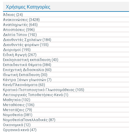
Χρήσιμες Κατηγορίες
Άδειες
(24)
Ανακοινώσεις
(3428)
Αναπληρωτές
(645)
Αποσπάσεις
(596)
Δελτία Τύπου
(192)
Διευθυντές Σχολείων
(184)
Διευθυντές φορέων
(155)
Διορισμοί
(195)
Ειδική Αγωγή
(267)
Εκκλησιαστική εκπαίδευση
(43)
Εκπαιδευτικά Θέματα
(384)
Ενισχυτική Διδασκαλία
(60)
Ιδιωτική Εκπαίδευση
(30)
Κέντρα Ξένων γλωσσών
(7)
Κενά/Πλεονάσματα
(63)
Κρατικό Πιστοποιητικό Γλωσσομάθειας
(105)
Λειτουργικές Τοποθετήσεις-Κενά
(1)
Μαθητεία
(132)
Μεταθέσεις
(136)
Μετατάξεις
(79)
Νομοθεσία
(381)
ΝομοθεσίαΠανελλαδικές
(87)
Οικονομικά
(12)
Οργανικά κενά
(47)