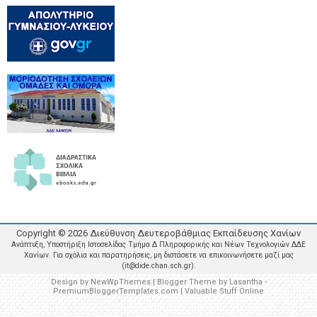
Copyright ©
2026
Διεύθυνση Δευτεροβάθμιας Εκπαίδευσης Χανίων
Ανάπτυξη, Υποστήριξη Ιστοσελίδας Τμήμα Δ Πληροφορικής και Νέων Τεχνολογιών ΔΔΕ
Χανίων. Για σχόλια και παρατηρήσεις, μη διστάσετε να επικοινωνήσετε μαζί μας
(it@dide.chan.sch.gr).
Design by
NewWpThemes
| Blogger Theme by
Lasantha
-
PremiumBloggerTemplates.com
|
Valuable Stuff Online