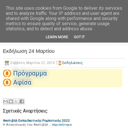
This site uses cookies from Google to deliver its services
and to analyze traffic. Your IP address and user-agent are
shared with Google along with performance and security
metrics to ensure quality of service, generate usage
statistics, and to detect and address abuse.
LEARN MORE
GOT IT
Εκδήλωση 24 Μαρτίου
Σάββατο, Μαρτίου 21, 2015
Εκδηλώσεις
Πρόγραμμα
Αφίσα
Σχετικές Αναρτήσεις:
Φεστιβάλ Εκπαιδευτικής Ρομποτικής 2022
Η Ανακοίνωση του Φεστιβάλ …
περισσότερα