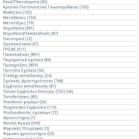
Κενά/Πλεονάσματα
(63)
Κρατικό Πιστοποιητικό Γλωσσομάθειας
(105)
Μαθητεία
(132)
Μεταθέσεις
(136)
Μετατάξεις
(79)
Νομοθεσία
(381)
ΝομοθεσίαΠανελλαδικές
(87)
Οικονομικά
(12)
Οργανικά κενά
(47)
ΠΥΣΔΕ
(611)
Πανελλαδικές
(891)
Πειραματικά σχολεία
(84)
Προκηρύξεις
(839)
Πρότυπα Σχολεία
(53)
Στελέχη εκπαίδευσης
(24)
Σχολικές Δραστηριότητες
(768)
Σύμβουλοι εκπαίδευσης
(81)
Τοπικό Συμβούλιο Επιλογής (ΤΣΕ)
(56)
Τοποθετήσεις
(83)
Υπεύθυνοι φορέων
(36)
Υπηρεσιακά Συμβούλια
(119)
Υποδιευθυντές σχολείων
(72)
Φροντιστήρια
(7)
Φυσική Αγωγή
(369)
Ψηφιακές Υπογραφές
(5)
Ψηφιακό φροντιστήριο
(20)
Ωνάσεια σχολεία
(12)