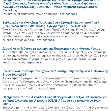
Επισημάνσεις για τον Σχεδιασμό και την Υλοποίηση Προγραμμάτων Σ. Δ.
(Περιβαλλοντικής Εκπ/σης, Αγωγής Υγείας, Πολιτιστικών Θεμάτων και
Αγωγής Σταδιοδρομίας), 2024-2025 - Σχέδιο Υποβολής Προγράμματος -
Εγκύκλιος
ΕγκύκλιοςΕπισημάνσειςΣχέδιο Υποβολής…
περισσότερα
Σχεδιασμός και Υλοποίηση Προγραμμάτων Σχολικών Δραστηριοτήτων
(Περιβαλλοντικής Εκπαίδευσης- Αγωγής Υγείας- Πολιτιστικά)
Όλα τα έντυπα των Προγραμμάτων Περιβαλλοντικής Εκπαίδευσης, Αγωγής
Υγείας, Πολιτιστικών Θεμάτων και Αγωγής Σταδιοδρομίας, ανά σχολική
μονάδα, να κατατίθενται ηλεκτρονικά, από κοινού και ταυτόχρονα σε
συμπιεσμένο αρχείο zip,…
περισσότερα
Διοργάνωση δράσεων με αφορμή την Παγκόσμια Ημέρα Ψυχικής Υγείας
Η 10η Οκτωβρίου έχει καθιερωθεί ως Παγκόσμια Ημέρα Ψυχικής Υγείας με
σκοπό την ευαισθητοποίηση της κοινωνίας επί σχετικών θεμάτων. Σύμφωνα
με τον Παγκόσμιο Οργανισμό Υγείας, η ψυχική υγεία ορίζεται ως μία
κατάσταση ευεξ…
περισσότερα
Εγκεκριμένα Προγράμματα Σχολικών Δραστηριοτήτων της Δ.Δ.Ε. Χανίων σχ.
έτους 2024-2025
Εγκεκριμένα Προγράμματα Σχολικών Δραστηριοτήτων των σχολείων της
Δ/νσης μας. Τα Προγράμματα Αγωγής Υγείας, Περιβαλλοντικής Εκπαίδευσης,
Πολιτιστικών Θεμάτων και Αγωγής Σταδιοδρομίας, θα υλοποιηθούν
σύμφωνα με την Πράξη …
περισσότερα
Επισημάνσεις για τις «Εκπαιδευτικές επισκέψεις στα Κέντρα Εκπαίδευσης για
το Περιβάλλον και την Αειφορία (Κ.Ε.ΠΕ.Α.) κατά το σχολικό έτος 2024-
2025»
Σύμφωνα με την Φ11/1014/Δ7/29-01-2024 εγκύκλιο του Υ.ΠΑΙ.Θ.Α., με θέμα: