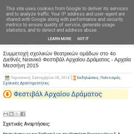
This site uses cookies from Google to deliver its services
and to analyze traffic. Your IP address and user-agent are
shared with Google along with performance and security
metrics to ensure quality of service, generate usage
statistics, and to detect and address abuse.
LEARN MORE
GOT IT
Συμμετοχή σχολικών θεατρικών ομάδων στο 4ο
Διεθνές Νεανικό Φεστιβάλ Αρχαίου Δράματος - Αρχαία
Μεσσήνη 2015
Παρασκευή, Σεπτεμβρίου 05, 2014
Εκδηλώσεις
,
Πολιτισμός
,
Σχολικές Δραστηριότητες
Φεστιβάλ Αρχαίου Δράματος
Σχετικές Αναρτήσεις: