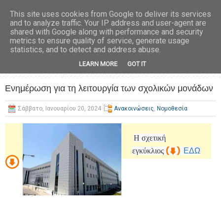
This site uses cookies from Google to deliver its services
and to analyze traffic. Your IP address and user-agent are
shared with Google along with performance and security
metrics to ensure quality of service, generate usage
statistics, and to detect and address abuse.
LEARN MORE
GOT IT
Ενημέρωση για τη λειτουργία των σχολικών μονάδων
Σάββατο, Ιανουαρίου 20, 2024
Ανακοινώσεις
,
Νομοθεσία
Η σχετική
εγκύκλιος
ΕΔΩ