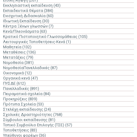
Ειδική Αγωγή
(267)
Εκκλησιαστική εκπαίδευση
(43)
Εκπαιδευτικά Θέματα
(384)
Ενισχυτική Διδασκαλία
(60)
Ιδιωτική Εκπαίδευση
(30)
Κέντρα Ξένων γλωσσών
(7)
Κενά/Πλεονάσματα
(63)
Κρατικό Πιστοποιητικό Γλωσσομάθειας
(105)
Λειτουργικές Τοποθετήσεις-Κενά
(1)
Μαθητεία
(132)
Μεταθέσεις
(136)
Μετατάξεις
(79)
Νομοθεσία
(381)
ΝομοθεσίαΠανελλαδικές
(87)
Οικονομικά
(12)
Οργανικά κενά
(47)
ΠΥΣΔΕ
(612)
Πανελλαδικές
(891)
Πειραματικά σχολεία
(84)
Προκηρύξεις
(839)
Πρότυπα Σχολεία
(53)
Στελέχη εκπαίδευσης
(24)
Σχολικές Δραστηριότητες
(768)
Σύμβουλοι εκπαίδευσης
(81)
Τοπικό Συμβούλιο Επιλογής (ΤΣΕ)
(57)
Τοποθετήσεις
(83)
Υπεύθυνοι φορέων
(36)