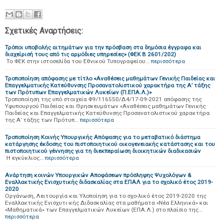
Σχετικές Αναρτήσεις:
Τρόποι υποβολής αιτημάτων για την πρόσβαση στα δημόσια έγγραφα και
διαχείρισή τους από τις αρμόδιες υπηρεσίες» (ΦΕΚ Β 2601/202)
Το ΦΕΚ στην ιστοσελίδα του Εθνικού Τυπογραφείου…
περισσότερα
Τροποποίηση απόφασης με τίτλο «Αναθέσεις μαθημάτων Γενικής Παιδείας και
Επαγγελματικής Κατεύθυνσης Προσανατολιστικού χαρακτήρα της Α’ τάξης
των Πρότυπων Επαγγελματικών Λυκείων (Π.ΕΠΑ.Λ.)»
Τροποποίηση της υπό στοιχεία Φ9/116550/Δ4/17-09-2021 απόφασης της
Υφυπουργού Παιδείας και Θρησκευμάτων «Αναθέσεις μαθημάτων Γενικής
Παιδείας και Επαγγελματικής Κατεύθυνσης Προσανατολιστικού χαρακτήρα
της Α’ τάξης των Πρότυπ…
περισσότερα
Τροποποίηση Κοινής Υπουργικής Απόφασης για το μεταβατικό διάστημα
κατάργησης έκδοσης του πιστοποιητικού οικογενειακής κατάστασης και του
πιστοποιητικού γέννησης για τη διεκπεραίωση διοικητικών διαδικασιών
Η εγκύκλιος…
περισσότερα
Ανάρτηση κοινών Υπουργικών Αποφάσεων πρόσληψης Ψυχολόγων &
Εναλλακτικής Ενισχυτικής διδασκαλίας στα ΕΠΑΛ για το σχολικό έτος 2019-
2020
Οργάνωση, Λειτουργία και Υλοποίηση για το σχο-λικό έτος 2019-2020 της
Εναλλακτικής Ενισχυτι-κής Διδασκαλίας στα μαθήματα «Νέα Ελληνικά» και
«Μαθηματικά» των Επαγγελματικών Λυκείων (ΕΠΑ.Λ.) στο πλαίσιο της…
περισσότερα