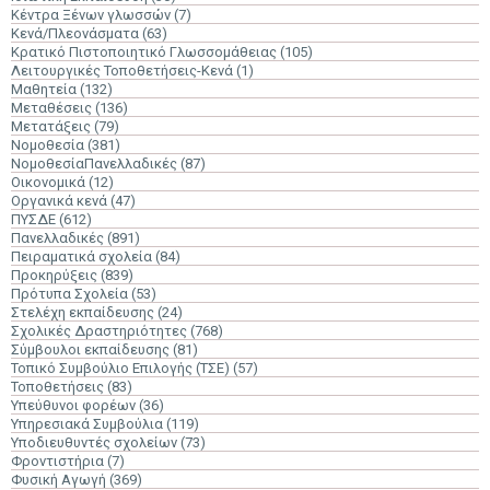
Κέντρα Ξένων γλωσσών
(7)
Κενά/Πλεονάσματα
(63)
Κρατικό Πιστοποιητικό Γλωσσομάθειας
(105)
Λειτουργικές Τοποθετήσεις-Κενά
(1)
Μαθητεία
(132)
Μεταθέσεις
(136)
Μετατάξεις
(79)
Νομοθεσία
(381)
ΝομοθεσίαΠανελλαδικές
(87)
Οικονομικά
(12)
Οργανικά κενά
(47)
ΠΥΣΔΕ
(612)
Πανελλαδικές
(891)
Πειραματικά σχολεία
(84)
Προκηρύξεις
(839)
Πρότυπα Σχολεία
(53)
Στελέχη εκπαίδευσης
(24)
Σχολικές Δραστηριότητες
(768)
Σύμβουλοι εκπαίδευσης
(81)
Τοπικό Συμβούλιο Επιλογής (ΤΣΕ)
(57)
Τοποθετήσεις
(83)
Υπεύθυνοι φορέων
(36)
Υπηρεσιακά Συμβούλια
(119)
Υποδιευθυντές σχολείων
(73)
Φροντιστήρια
(7)
Φυσική Αγωγή
(369)