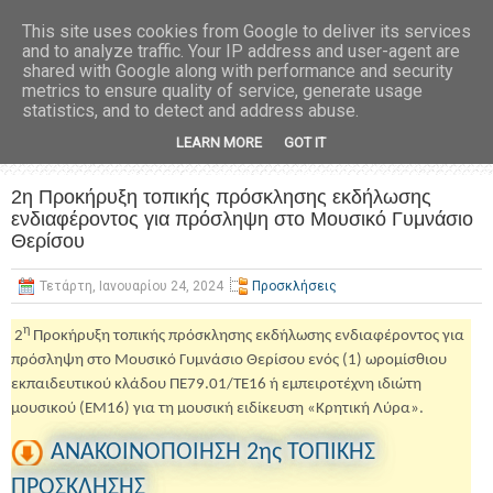
This site uses cookies from Google to deliver its services
and to analyze traffic. Your IP address and user-agent are
shared with Google along with performance and security
metrics to ensure quality of service, generate usage
statistics, and to detect and address abuse.
LEARN MORE
GOT IT
2η Προκήρυξη τοπικής πρόσκλησης εκδήλωσης
ενδιαφέροντος για πρόσληψη στο Μουσικό Γυμνάσιο
Θερίσου
Τετάρτη, Ιανουαρίου 24, 2024
Προσκλήσεις
η
2
Προκήρυξη τοπικής πρόσκλησης εκδήλωσης ενδιαφέροντος για
πρόσληψη στο Μουσικό Γυμνάσιο Θερίσου ενός (1) ωρομίσθιου
εκπαιδευτικού κλάδου ΠΕ79.01/ΤΕ16 ή εμπειροτέχνη ιδιώτη
μουσικού (ΕΜ16) για τη μουσική ειδίκευση «Κρητική Λύρα».
ΑΝΑΚΟΙΝΟΠΟΙΗΣΗ 2ης ΤΟΠΙΚΗΣ
ΠΡΟΣΚΛΗΣΗΣ