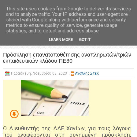
This site uses cookies from Google to deliver its services
and to analyze traffic. Your IP address and user-agent are
shared with Google along with performance and security
metrics to ensure quality of service, generate usage
statistics, and to detect and address abuse.
LEARN MORE
GOT IT
Πρόσκληση επανατοποθέτησης αναπληρωτών/τριών
εκπαιδευτικών κλάδου ΠΕ80
Παρασκευή, Νοεμβρίου 03, 2023
Αναπληρωτές
Ο Διευθυντής της ΔΔΕ Χανίων, για τους λόγους
που αναφέρονται στη συνημμένη πρόσκληση,