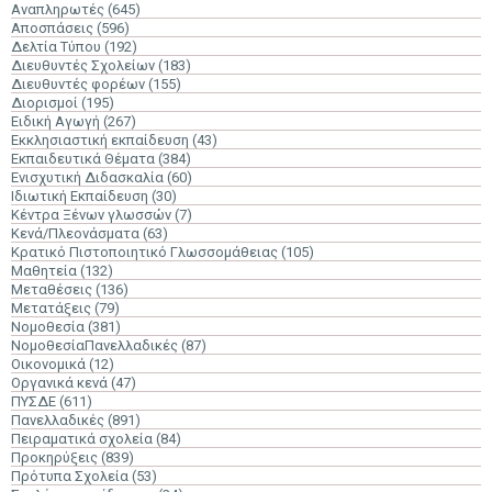
Αναπληρωτές
(645)
Αποσπάσεις
(596)
Δελτία Τύπου
(192)
Διευθυντές Σχολείων
(183)
Διευθυντές φορέων
(155)
Διορισμοί
(195)
Ειδική Αγωγή
(267)
Εκκλησιαστική εκπαίδευση
(43)
Εκπαιδευτικά Θέματα
(384)
Ενισχυτική Διδασκαλία
(60)
Ιδιωτική Εκπαίδευση
(30)
Κέντρα Ξένων γλωσσών
(7)
Κενά/Πλεονάσματα
(63)
Κρατικό Πιστοποιητικό Γλωσσομάθειας
(105)
Μαθητεία
(132)
Μεταθέσεις
(136)
Μετατάξεις
(79)
Νομοθεσία
(381)
ΝομοθεσίαΠανελλαδικές
(87)
Οικονομικά
(12)
Οργανικά κενά
(47)
ΠΥΣΔΕ
(611)
Πανελλαδικές
(891)
Πειραματικά σχολεία
(84)
Προκηρύξεις
(839)
Πρότυπα Σχολεία
(53)