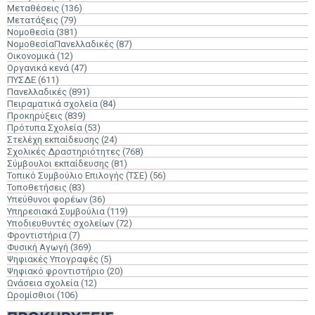
Μεταθέσεις
(136)
Μετατάξεις
(79)
Νομοθεσία
(381)
ΝομοθεσίαΠανελλαδικές
(87)
Οικονομικά
(12)
Οργανικά κενά
(47)
ΠΥΣΔΕ
(611)
Πανελλαδικές
(891)
Πειραματικά σχολεία
(84)
Προκηρύξεις
(839)
Πρότυπα Σχολεία
(53)
Στελέχη εκπαίδευσης
(24)
Σχολικές Δραστηριότητες
(768)
Σύμβουλοι εκπαίδευσης
(81)
Τοπικό Συμβούλιο Επιλογής (ΤΣΕ)
(56)
Τοποθετήσεις
(83)
Υπεύθυνοι φορέων
(36)
Υπηρεσιακά Συμβούλια
(119)
Υποδιευθυντές σχολείων
(72)
Φροντιστήρια
(7)
Φυσική Αγωγή
(369)
Ψηφιακές Υπογραφές
(5)
Ψηφιακό φροντιστήριο
(20)
Ωνάσεια σχολεία
(12)
Ωρομίσθιοι
(106)