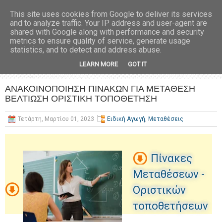
This site uses cookies from Google to deliver its services
and to analyze traffic. Your IP address and user-agent are
shared with Google along with performance and security
metrics to ensure quality of service, generate usage
statistics, and to detect and address abuse.
LEARN MORE
GOT IT
ΑΝΑΚΟΙΝΟΠΟΙΗΣΗ ΠΙΝΑΚΩΝ ΓΙΑ ΜΕΤΑΘΕΣΗ
ΒΕΛΤΙΩΣΗ ΟΡΙΣΤΙΚΗ ΤΟΠΟΘΕΤΗΣΗ
Τετάρτη, Μαρτίου 01, 2023
Ειδική Αγωγή
,
Μεταθέσεις
Πίνακες
Μεταθέσεων -
Οριστικών
τοποθετήσεων