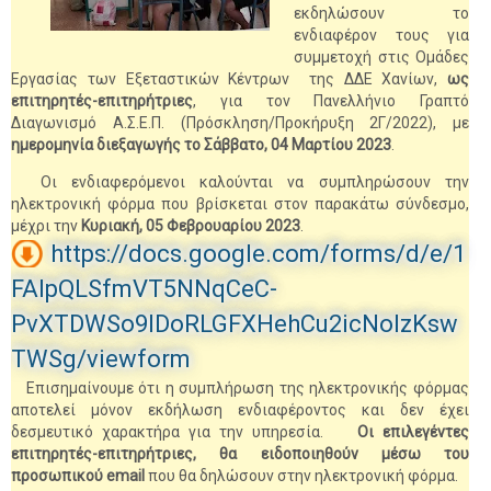
εκδηλώσουν το
ενδιαφέρον τους για
συμμετοχή στις Ομάδες
Εργασίας των Εξεταστικών Κέντρων της ΔΔΕ Χανίων,
ως
επιτηρητές-επιτηρήτριες
, για τον Πανελλήνιο Γραπτό
Διαγωνισμό Α.Σ.Ε.Π. (Πρόσκληση/Προκήρυξη 2Γ/2022), με
ημερομηνία διεξαγωγής το Σάββατο, 04 Μαρτίου 2023
.
Οι ενδιαφερόμενοι καλούνται να συμπληρώσουν την
ηλεκτρονική φόρμα που βρίσκεται στον παρακάτω σύνδεσμο,
μέχρι την
Κυριακή, 05 Φεβρουαρίου 2023
.
https://docs.google.com/forms/d/e/1
FAIpQLSfmVT5NNqCeC-
PvXTDWSo9IDoRLGFXHehCu2icNoIzKsw
TWSg/viewform
Επισημαίνουμε ότι η συμπλήρωση της ηλεκτρονικής φόρμας
αποτελεί μόνον εκδήλωση ενδιαφέροντος και δεν έχει
δεσμευτικό χαρακτήρα για την υπηρεσία.
Οι επιλεγέντες
επιτηρητές-επιτηρήτριες, θα ειδοποιηθούν μέσω του
προσωπικού email
που θα δηλώσουν στην ηλεκτρονική φόρμα.