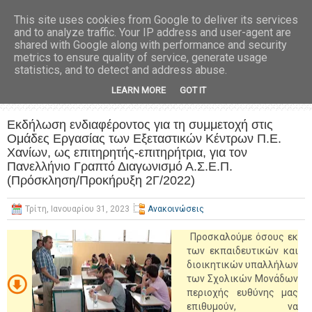
This site uses cookies from Google to deliver its services
and to analyze traffic. Your IP address and user-agent are
shared with Google along with performance and security
metrics to ensure quality of service, generate usage
statistics, and to detect and address abuse.
LEARN MORE
GOT IT
Εκδήλωση ενδιαφέροντος για τη συμμετοχή στις
Ομάδες Εργασίας των Εξεταστικών Κέντρων Π.Ε.
Χανίων, ως επιτηρητής-επιτηρήτρια, για τον
Πανελλήνιο Γραπτό Διαγωνισμό Α.Σ.Ε.Π.
(Πρόσκληση/Προκήρυξη 2Γ/2022)
Τρίτη, Ιανουαρίου 31, 2023
Ανακοινώσεις
Προσκαλούμε όσους εκ
των εκπαιδευτικών και
διοικητικών υπαλλήλων
των Σχολικών Μονάδων
περιοχής ευθύνης μας
επιθυμούν, να