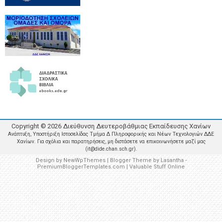
Copyright ©
2026
Διεύθυνση Δευτεροβάθμιας Εκπαίδευσης Χανίων
Ανάπτυξη, Υποστήριξη Ιστοσελίδας Τμήμα Δ Πληροφορικής και Νέων Τεχνολογιών ΔΔΕ
Χανίων. Για σχόλια και παρατηρήσεις, μη διστάσετε να επικοινωνήσετε μαζί μας
(it@dide.chan.sch.gr).
Design by
NewWpThemes
| Blogger Theme by
Lasantha
-
PremiumBloggerTemplates.com
|
Valuable Stuff Online