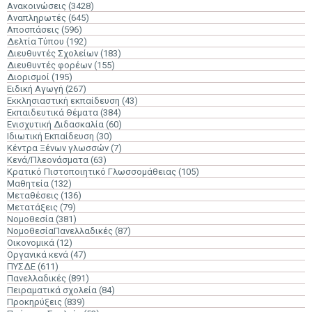
Ανακοινώσεις
(3428)
Αναπληρωτές
(645)
Αποσπάσεις
(596)
Δελτία Τύπου
(192)
Διευθυντές Σχολείων
(183)
Διευθυντές φορέων
(155)
Διορισμοί
(195)
Ειδική Αγωγή
(267)
Εκκλησιαστική εκπαίδευση
(43)
Εκπαιδευτικά Θέματα
(384)
Ενισχυτική Διδασκαλία
(60)
Ιδιωτική Εκπαίδευση
(30)
Κέντρα Ξένων γλωσσών
(7)
Κενά/Πλεονάσματα
(63)
Κρατικό Πιστοποιητικό Γλωσσομάθειας
(105)
Μαθητεία
(132)
Μεταθέσεις
(136)
Μετατάξεις
(79)
Νομοθεσία
(381)
ΝομοθεσίαΠανελλαδικές
(87)
Οικονομικά
(12)
Οργανικά κενά
(47)
ΠΥΣΔΕ
(611)
Πανελλαδικές
(891)
Πειραματικά σχολεία
(84)
Προκηρύξεις
(839)