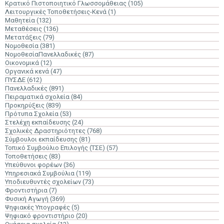
Κρατικό Πιστοποιητικό Γλωσσομάθειας
(105)
Λειτουργικές Τοποθετήσεις-Κενά
(1)
Μαθητεία
(132)
Μεταθέσεις
(136)
Μετατάξεις
(79)
Νομοθεσία
(381)
ΝομοθεσίαΠανελλαδικές
(87)
Οικονομικά
(12)
Οργανικά κενά
(47)
ΠΥΣΔΕ
(612)
Πανελλαδικές
(891)
Πειραματικά σχολεία
(84)
Προκηρύξεις
(839)
Πρότυπα Σχολεία
(53)
Στελέχη εκπαίδευσης
(24)
Σχολικές Δραστηριότητες
(768)
Σύμβουλοι εκπαίδευσης
(81)
Τοπικό Συμβούλιο Επιλογής (ΤΣΕ)
(57)
Τοποθετήσεις
(83)
Υπεύθυνοι φορέων
(36)
Υπηρεσιακά Συμβούλια
(119)
Υποδιευθυντές σχολείων
(73)
Φροντιστήρια
(7)
Φυσική Αγωγή
(369)
Ψηφιακές Υπογραφές
(5)
Ψηφιακό φροντιστήριο
(20)