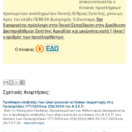
ανακοινοποιείται ο
πίνακας προσλήψεων
προσωρινών αναπληρωτών Γενικής Β/θμιας Εκπ/σης, μόνο ως
προς τον κλάδο ΠΕ88.04-Διατροφής. Ειδικότερα,
δεν
διενεργείται πρόσληψη στην Γενική Εκπαίδευση στην Διεύθυνση
Δευτεροβάθμιας Εκπ/σης Αρκαδίας και μειώνεται κατά 1 (ένας)
ο αριθμός των προσληφθέντων.
ΕΔΩ
Ο πίνακας
Σχετικές Αναρτήσεις:
Προθεσμία υποβολής των ηλεκτρονικών αιτήσεων συμμετοχής στις
Προκηρύξεις 1ΓΤ/2024 και 2ΓΔ/2024 του Α.Σ.Ε.Π.
Από το Υπουργείο Παιδείας, Θρησκευμάτων και Αθλητισμού επισημαίνεται
ότι η προθεσμία υποβολής των ηλεκτρονικών αιτήσεων στο Α.Σ.Ε.Π. στο
πλαίσιο των Προκηρύξεων 1ΓΤ/2024 και 2ΓΔ/2024 (ΦΕΚ 25/10-7-2024 και
26/10-7-20…
περισσότερα