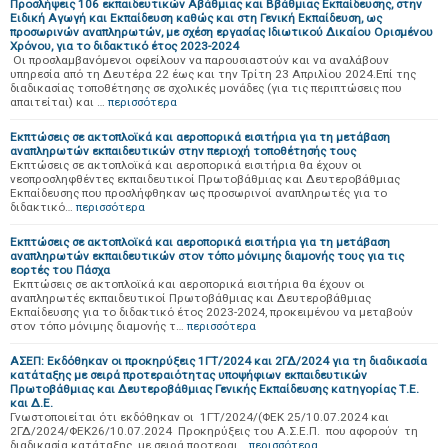
Προσλήψεις 106 εκπαιδευτικών Αβάθμιας και Ββάθμιας Εκπαίδευσης, στην
Ειδική Αγωγή και Εκπαίδευση καθώς και στη Γενική Εκπαίδευση, ως
προσωρινών αναπληρωτών, με σχέση εργασίας Ιδιωτικού Δικαίου Ορισμένου
Χρόνου, για το διδακτικό έτος 2023-2024
Οι προσλαμβανόμενοι οφείλουν να παρουσιαστούν και να αναλάβουν
υπηρεσία από τη Δευτέρα 22 έως και την Τρίτη 23 Απριλίου 2024.Επί της
διαδικασίας τοποθέτησης σε σχολικές μονάδες (για τις περιπτώσεις που
απαιτείται) και …
περισσότερα
Εκπτώσεις σε ακτοπλοϊκά και αεροπορικά εισιτήρια για τη μετάβαση
αναπληρωτών εκπαιδευτικών στην περιοχή τοποθέτησής τους
Εκπτώσεις σε ακτοπλοϊκά και αεροπορικά εισιτήρια θα έχουν οι
νεοπροσληφθέντες εκπαιδευτικοί Πρωτοβάθμιας και Δευτεροβάθμιας
Εκπαίδευσης που προσλήφθηκαν ως προσωρινοί αναπληρωτές για το
διδακτικό…
περισσότερα
Εκπτώσεις σε ακτοπλοϊκά και αεροπορικά εισιτήρια για τη μετάβαση
αναπληρωτών εκπαιδευτικών στον τόπο μόνιμης διαμονής τους για τις
εορτές του Πάσχα
Εκπτώσεις σε ακτοπλοϊκά και αεροπορικά εισιτήρια θα έχουν οι
αναπληρωτές εκπαιδευτικοί Πρωτοβάθμιας και Δευτεροβάθμιας
Εκπαίδευσης για το διδακτικό έτος 2023-2024, προκειμένου να μεταβούν
στον τόπο μόνιμης διαμονής τ…
περισσότερα
ΑΣΕΠ: Εκδόθηκαν οι προκηρύξεις 1ΓΤ/2024 και 2ΓΔ/2024 για τη διαδικασία
κατάταξης με σειρά προτεραιότητας υποψήφιων εκπαιδευτικών
Πρωτοβάθμιας και Δευτεροβάθμιας Γενικής Εκπαίδευσης κατηγορίας Τ.Ε.
και Δ.Ε.
Γνωστοποιείται ότι εκδόθηκαν οι 1ΓΤ/2024/(ΦΕΚ 25/10.07.2024 και
2ΓΔ/2024/ΦΕΚ26/10.07.2024 Προκηρύξεις του Α.Σ.Ε.Π. που αφορούν τη
διαδικασία κατάταξης με σειρά προτεραι…
περισσότερα