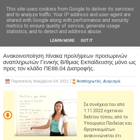
This site uses cookies from Google to deliver its services
and to analyze traffic. Your IP address and user-agent are
shared with Google along with performance and security
metrics to ensure quality of service, generate usage
statistics, and to detect and address abuse.
LEARN MORE
GOT IT
Ανακοινοποίηση πίνακα προλήψεων προσωρινών
αναπληρωτών Γενικής Β/θμιας Εκπαίδευσης μόνο ως
προς τον κλάδο ΠΕ88.04 Διατροφής.
Παρασκευή, Νοεμβρίου 04, 2022
Αναπληρωτές
,
Διορισμοί
Σε συνέχεια του από
1.11.2022 σχετικού
δελτίου τύπου, από το
Υπουργείο Παιδείας και
Θρησκευμάτων
ανακοινώνεται ότι