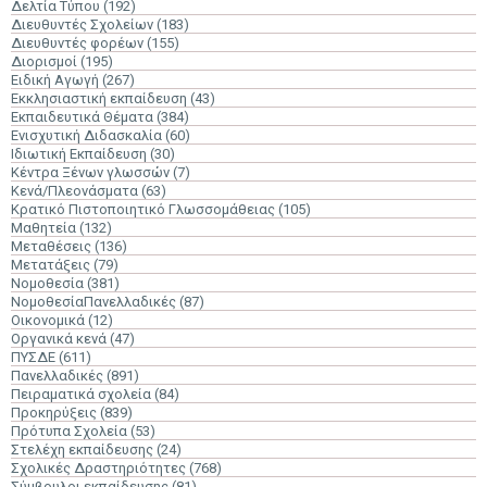
Δελτία Τύπου
(192)
Διευθυντές Σχολείων
(183)
Διευθυντές φορέων
(155)
Διορισμοί
(195)
Ειδική Αγωγή
(267)
Εκκλησιαστική εκπαίδευση
(43)
Εκπαιδευτικά Θέματα
(384)
Ενισχυτική Διδασκαλία
(60)
Ιδιωτική Εκπαίδευση
(30)
Κέντρα Ξένων γλωσσών
(7)
Κενά/Πλεονάσματα
(63)
Κρατικό Πιστοποιητικό Γλωσσομάθειας
(105)
Μαθητεία
(132)
Μεταθέσεις
(136)
Μετατάξεις
(79)
Νομοθεσία
(381)
ΝομοθεσίαΠανελλαδικές
(87)
Οικονομικά
(12)
Οργανικά κενά
(47)
ΠΥΣΔΕ
(611)
Πανελλαδικές
(891)
Πειραματικά σχολεία
(84)
Προκηρύξεις
(839)
Πρότυπα Σχολεία
(53)
Στελέχη εκπαίδευσης
(24)
Σχολικές Δραστηριότητες
(768)
Σύμβουλοι εκπαίδευσης
(81)