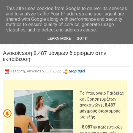
This site uses cookies from Google to deliver its services
and to analyze traffic. Your IP address and user-agent are
shared with Google along with performance and security
metrics to ensure quality of service, generate usage
statistics, and to detect and address abuse.
LEARN MORE
GOT IT
Ανακοίνωση 8.487 μόνιμων διορισμών στην
εκπαίδευση
Τετάρτη, Αυγούστου 03, 2022
Διορισμοί
Tο Υπουργείο Παιδείας
και Θρησκευμάτων
ανακοινώνει
8.487
μόνιμους διορισμούς
ως εξής:
- 8.087
εκπαιδευτικών