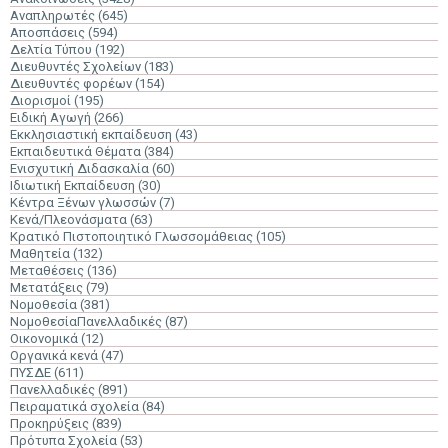
Αναπληρωτές
(645)
Αποσπάσεις
(594)
Δελτία Τύπου
(192)
Διευθυντές Σχολείων
(183)
Διευθυντές φορέων
(154)
Διορισμοί
(195)
Ειδική Αγωγή
(266)
Εκκλησιαστική εκπαίδευση
(43)
Εκπαιδευτικά Θέματα
(384)
Ενισχυτική Διδασκαλία
(60)
Ιδιωτική Εκπαίδευση
(30)
Κέντρα Ξένων γλωσσών
(7)
Κενά/Πλεονάσματα
(63)
Κρατικό Πιστοποιητικό Γλωσσομάθειας
(105)
Μαθητεία
(132)
Μεταθέσεις
(136)
Μετατάξεις
(79)
Νομοθεσία
(381)
ΝομοθεσίαΠανελλαδικές
(87)
Οικονομικά
(12)
Οργανικά κενά
(47)
ΠΥΣΔΕ
(611)
Πανελλαδικές
(891)
Πειραματικά σχολεία
(84)
Προκηρύξεις
(839)
Πρότυπα Σχολεία
(53)