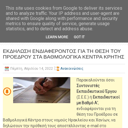
This site uses cookies from Google to deliver its services
and to analyze traffic. Your IP address and user-agent are
shared with Google along with performance and security
metrics to ensure quality of service, generate usage
statistics, and to detect and address abuse.
LEARN MORE
GOT IT
ΕΚΔΗΛΩΣΗ ΕΝΔΙΑΦΕΡΟΝΤΟΣ ΓΙΑ ΤΗ ΘΕΣΗ ΤΟΥ
ΠΡΟΕΔΡΟΥ ΣΤΑ ΒΑΘΜΟΛΟΓΙΚΑ ΚΕΝΤΡΑ ΚΡΗΤΗΣ
Πέμπτη, Απριλίου 14, 2022
Ανακοινώσεις
Παρακαλούνται όσοι
Συντονιστές
Εκπαιδευτικού Έργου
(Σ.Ε.Ε.) ή
Εκπαιδευτικοί
με Βαθμό Α'
,
ενδιαφέρονται για τη
θέση του Προέδρου σε
Βαθμολογικά Κέντρα στους νομούς Ηρακλείου και Χανίων, να
δηλώσουν την πρόθεσή τους αποστέλλοντας e-mail στο