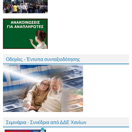
Οδηγίες - Έντυπα συνταξιοδότησης
Σεμινάρια - Συνέδρια από ΔΔΕ Χανίων