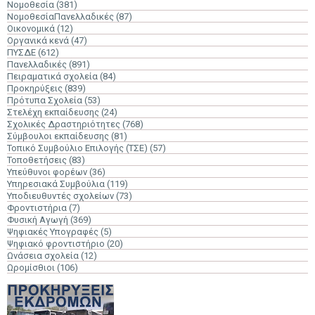
Νομοθεσία
(381)
ΝομοθεσίαΠανελλαδικές
(87)
Οικονομικά
(12)
Οργανικά κενά
(47)
ΠΥΣΔΕ
(612)
Πανελλαδικές
(891)
Πειραματικά σχολεία
(84)
Προκηρύξεις
(839)
Πρότυπα Σχολεία
(53)
Στελέχη εκπαίδευσης
(24)
Σχολικές Δραστηριότητες
(768)
Σύμβουλοι εκπαίδευσης
(81)
Τοπικό Συμβούλιο Επιλογής (ΤΣΕ)
(57)
Τοποθετήσεις
(83)
Υπεύθυνοι φορέων
(36)
Υπηρεσιακά Συμβούλια
(119)
Υποδιευθυντές σχολείων
(73)
Φροντιστήρια
(7)
Φυσική Αγωγή
(369)
Ψηφιακές Υπογραφές
(5)
Ψηφιακό φροντιστήριο
(20)
Ωνάσεια σχολεία
(12)
Ωρομίσθιοι
(106)