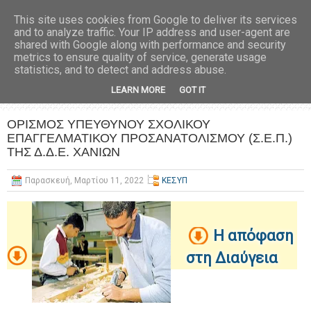
This site uses cookies from Google to deliver its services
and to analyze traffic. Your IP address and user-agent are
shared with Google along with performance and security
metrics to ensure quality of service, generate usage
statistics, and to detect and address abuse.
LEARN MORE
GOT IT
ΟΡΙΣΜΟΣ ΥΠΕΥΘΥΝΟΥ ΣΧΟΛΙΚΟΥ
ΕΠΑΓΓΕΛΜΑΤΙΚΟΥ ΠΡΟΣΑΝΑΤΟΛΙΣΜΟΥ (Σ.Ε.Π.)
ΤΗΣ Δ.Δ.Ε. ΧΑΝΙΩΝ
Παρασκευή, Μαρτίου 11, 2022
ΚΕΣΥΠ
Η απόφαση
στη Διαύγεια