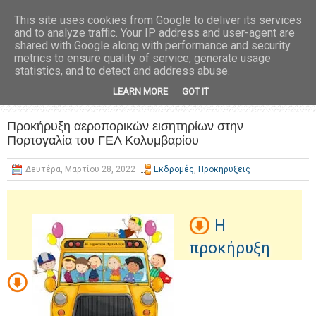
This site uses cookies from Google to deliver its services
and to analyze traffic. Your IP address and user-agent are
shared with Google along with performance and security
metrics to ensure quality of service, generate usage
statistics, and to detect and address abuse.
LEARN MORE
GOT IT
Προκήρυξη αεροπορικών εισητηρίων στην
Πορτογαλία του ΓΕΛ Κολυμβαρίου
Δευτέρα, Μαρτίου 28, 2022
Εκδρομές
,
Προκηρύξεις
Η
προκήρυξη