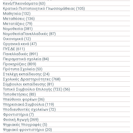
Κενά/Πλεονάσματα
(63)
Κρατικό Πιστοποιητικό Γλωσσομάθειας
(105)
Μαθητεία
(132)
Μεταθέσεις
(136)
Μετατάξεις
(79)
Νομοθεσία
(381)
ΝομοθεσίαΠανελλαδικές
(87)
Οικονομικά
(12)
Οργανικά κενά
(47)
ΠΥΣΔΕ
(611)
Πανελλαδικές
(891)
Πειραματικά σχολεία
(84)
Προκηρύξεις
(839)
Πρότυπα Σχολεία
(53)
Στελέχη εκπαίδευσης
(24)
Σχολικές Δραστηριότητες
(768)
Σύμβουλοι εκπαίδευσης
(81)
Τοπικό Συμβούλιο Επιλογής (ΤΣΕ)
(56)
Τοποθετήσεις
(83)
Υπεύθυνοι φορέων
(36)
Υπηρεσιακά Συμβούλια
(119)
Υποδιευθυντές σχολείων
(72)
Φροντιστήρια
(7)
Φυσική Αγωγή
(369)
Ψηφιακές Υπογραφές
(5)
Ψηφιακό φροντιστήριο
(20)