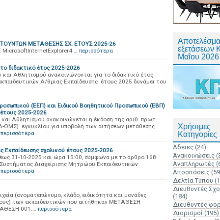
Αποτελέσμα
ΤΟΥΝΤΩΝ ΜΕΤΑΘΕΣΗΣ ΣΧ. ΕΤΟΥΣ 2025-26
εξετάσεων 
 MicrosoftInternetExplorer4 …
περισσότερα
Μαΐου 2026
 το διδακτικό έτος 2025-2026
 και Αθλητισμού ανακοινώνονται για το διδακτικό έτος
κπαιδευτικών Α/θμιας Εκπαίδευσης έτους 2025 δυνάμει του
ροσωπικού (ΕΕΠ) και Ειδικού Βοηθητικού Προσωπικού (ΕΒΠ)
 έτους 2025-2026
 και Αθλητισμού ανακοινώνεται η έκδοση της αριθ. πρωτ.
Χρήσιμες
-ΟΜΣ) εγκυκλίου για υποβολή των αιτήσεων μετάθεσης
περισσότερα
Κατηγορίες
Άδειες
(24)
ς Εκπαίδευσης σχολικού έτους 2025-2026
Ανακοινώσεις
(
 έως 31-10-2025 και ώρα 15:00, σύμφωνα με το άρθρο 168
Αναπληρωτές
(
ne Συστήματος Διαχείρισης Μητρώου Εκπαιδευτικών
περισσότερα
Αποσπάσεις
(59
Δελτία Τύπου
(
Διευθυντές Σχ
ιχεία (ονοματεπώνυμο, κλάδο, ειδικότητα και μονάδες
(184)
 τους) των εκπαιδευτικών που αιτήθηκαν ΜΕΤΑΘΕΣΗ
Διευθυντές φο
ΤΑΘΕΣΗ 001.…
περισσότερα
Διορισμοί
(195)