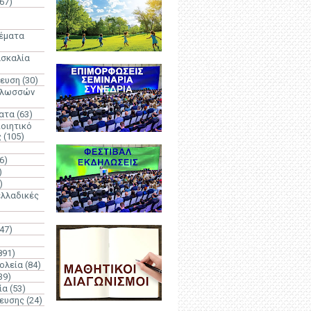
67)
)
Θέματα
ασκαλία
δευση
(30)
γλωσσών
ατα
(63)
οιητικό
ς
(105)
6)
)
)
λλαδικές
(47)
891)
ολεία
(84)
39)
ία
(53)
δευσης
(24)