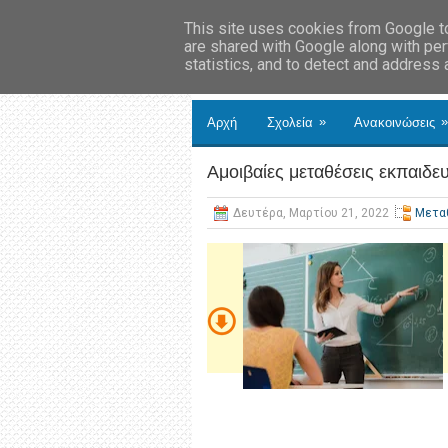
This site uses cookies from Google to 
are shared with Google along with per
statistics, and to detect and address
»
»
Αρχή
Σχολεία
Ανακοινώσεις
Αμοιβαίες μεταθέσεις εκπαιδε
Δευτέρα, Μαρτίου 21, 2022
Μετα