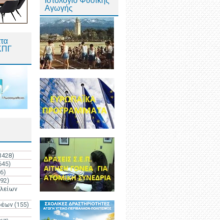
Ιστολόγιο Φυσικής
Αγωγής
τα
ΚΠΓ
3428)
645)
6)
192)
ολείων
ρέων
(155)