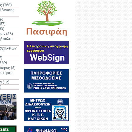
ς
(768)
αίδευσης
ιο
(57)
83)
έων
(36)
μβούλια
 σχολείων
7)
369)
ραφές
(5)
ιστήριο
α
(12)
)