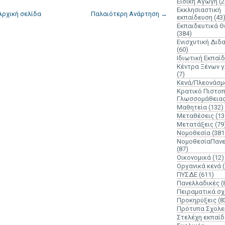
Ειδική Αγωγή
(2
Εκκλησιαστική
Αρχική σελίδα
Παλαιότερη Ανάρτηση →
εκπαίδευση
(43
Εκπαιδευτικά 
(384)
Ενισχυτική Διδ
(60)
Ιδιωτική Εκπαί
Κέντρα Ξένων 
(7)
Κενά/Πλεονάσμ
Κρατικό Πιστοπ
Γλωσσομάθεια
Μαθητεία
(132)
Μεταθέσεις
(13
Μετατάξεις
(79
Νομοθεσία
(381
ΝομοθεσίαΠανε
(87)
Οικονομικά
(12)
Οργανικά κενά
ΠΥΣΔΕ
(611)
Πανελλαδικές
(
Πειραματικά σχ
Προκηρύξεις
(8
Πρότυπα Σχολε
Στελέχη εκπαί