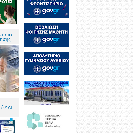
Έντυπα
τησης
πό ΔΔΕ