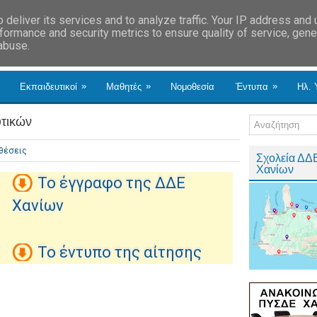
deliver its services and to analyze traffic. Your IP address and
formance and security metrics to ensure quality of service, gen
 abuse.
»
»
»
Εκπαιδευτικοί
Μαθητές
Νομοθεσία
Έντυπα
Ηλ. 
υτικών
θέσεις
Σχολεία ΔΔ
Χανίων
Το έγγραφο της ΔΔΕ
Χανίων
Το έντυπο της αίτησης