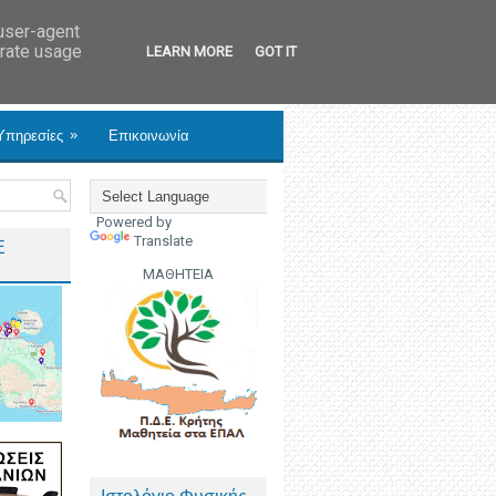
 user-agent
erate usage
LEARN MORE
GOT IT
»
Υπηρεσίες
Επικοινωνία
Powered by
Translate
Ε
ΜΑΘΗΤΕΙΑ