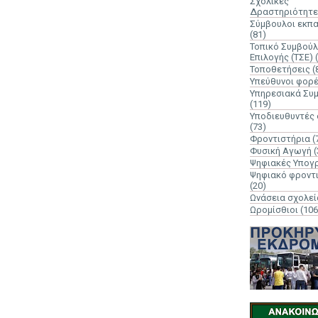
Σχολικές
Δραστηριότητε
Σύμβουλοι εκπ
(81)
Τοπικό Συμβούλ
Επιλογής (ΤΣΕ)
Τοποθετήσεις
(
Υπεύθυνοι φορ
Υπηρεσιακά Συ
(119)
Υποδιευθυντές
(73)
Φροντιστήρια
(
Φυσική Αγωγή
(
Ψηφιακές Υπογ
Ψηφιακό φροντ
(20)
Ωνάσεια σχολεί
Ωρομίσθιοι
(106