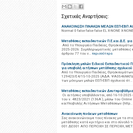
Σχετικές Αναρτήσεις:
ΑΝΑΚΟΙΝΩΣΗ ΠΙΝΑΚΩΝ ΜΕΛΩΝ ΕΕΠ-ΕΒΠ ΑΙ
Normal 0 false false false EL X-NONE X-NONE
Μεταθέσεις εκπαιδευτικών Π.Ε.και Δ.Ε. για
Από το Υπουργείο Παιδείας, Θρησκευμάτων
2025-2026: Συμπληρωματικές μεταθέσεις ε
άρθρου 77 του ν…
περισσότερα
Πρόσκληση μελών Ειδικού Εκπαιδευτικού Π
για υποβολή αιτήσεων μετάθεσης σχολικού
Από το Υπουργείο Παιδείας, Θρησκευμάτων
129423/Ε4/15-10-2025 (ΑΔΑ: ΨΑ0546ΝΚΠΔ
των μόνιμων μελών ΕΕΠ-ΕΒΠ σχολικού έτ…
Μεταθέσεις εκπαιδευτικών Δευτεροβάθμια
Οι αιτήσεις υποβάλλονται, από 16-10-2025
του ν. 4823/2021 (136Α΄), μέσω του Onli
καιΥποβολής Αιτήσεων Μεταθέσεων (http…
Ανακοίνωση πινάκων μεταθέσεων
Σας ανακοινώνουμε τους πίνακες με τα στο
μετάθεσης κατά κριτήριο και στο σύνολό
001.ΔΕ001 ΑΠΟ ΠΕΡΙΟΧΗ ΣΕ ΠΕΡΙΟΧΗ, ΜΕ