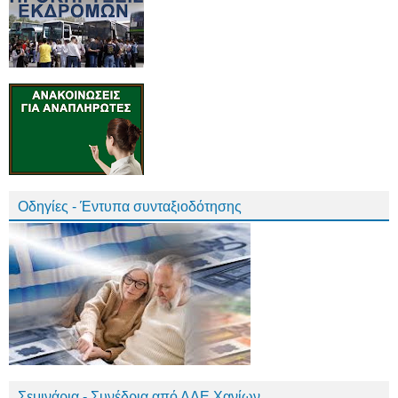
Οδηγίες - Έντυπα συνταξιοδότησης
Σεμινάρια - Συνέδρια από ΔΔΕ Χανίων