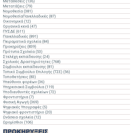
Μεταθέσεις
(136)
Μετατάξεις
(79)
Νομοθεσία
(381)
ΝομοθεσίαΠανελλαδικές
(87)
Οικονομικά
(12)
Οργανικά κενά
(47)
ΠΥΣΔΕ
(611)
Πανελλαδικές
(891)
Πειραματικά σχολεία
(84)
Προκηρύξεις
(839)
Πρότυπα Σχολεία
(53)
Στελέχη εκπαίδευσης
(24)
Σχολικές Δραστηριότητες
(768)
Σύμβουλοι εκπαίδευσης
(81)
Τοπικό Συμβούλιο Επιλογής (ΤΣΕ)
(56)
Τοποθετήσεις
(83)
Υπεύθυνοι φορέων
(36)
Υπηρεσιακά Συμβούλια
(119)
Υποδιευθυντές σχολείων
(72)
Φροντιστήρια
(7)
Φυσική Αγωγή
(369)
Ψηφιακές Υπογραφές
(5)
Ψηφιακό φροντιστήριο
(20)
Ωνάσεια σχολεία
(12)
Ωρομίσθιοι
(106)