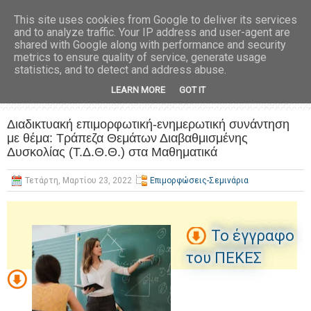
This site uses cookies from Google to deliver its services
and to analyze traffic. Your IP address and user-agent are
shared with Google along with performance and security
metrics to ensure quality of service, generate usage
statistics, and to detect and address abuse.
LEARN MORE
GOT IT
Διαδικτυακή επιμορφωτική-ενημερωτική συνάντηση
με θέμα: Τράπεζα Θεμάτων Διαβαθμισμένης
Δυσκολίας (Τ.Δ.Θ.Θ.) στα Μαθηματικά
Τετάρτη, Μαρτίου 23, 2022
Επιμορφώσεις-Σεμινάρια
Το έγγραφο
του ΠΕΚΕΣ