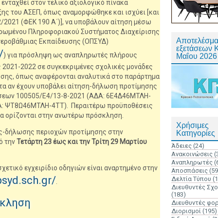
νταχθεί στον τελικό αξιολογικό πίνακα
ξης του ΑΣΕΠ, όπως αναμορφώθηκε και ισχύει [και
2/2021 (ΦΕΚ 190 Α΄)], να υποβάλουν αίτηση μέσω
ηρωμένου Πληροφοριακού Συστήματος Διαχείρισης
Αποτελέσμα
εροβάθμιας Εκπαίδευσης (ΟΠΣΥΔ)
εξετάσεων 
/
) για πρόσληψη ως αναπληρωτές πλήρους
Μαΐου 2026
ος 2021-2022 σε συγκεκριμένες σχολικές μονάδες
ευσης, όπως αναφέρονται αναλυτικά στο παράρτημα
τα αν έχουν υποβάλει αίτηση-δήλωση προτίμησης
σεων 100505/Ε4/13-8-2021 (ΑΔΑ: 6Ε4Δ46ΜΤΛΗ-
ΔΑ: ΨΤ8Ω46ΜΤΛΗ-4ΤΤ)
. Περαιτέρω προϋποθέσεις
α ορίζονται στην ανωτέρω πρόσκληση.
Χρήσιμες
ης-δήλωσης περιοχών προτίμησης στην
Κατηγορίες
ό την
Τετάρτη 23 έως και την Τρίτη 29 Μαρτίου
Άδειες
(24)
Ανακοινώσεις
(
Αναπληρωτές
(
χετικό εγχειρίδιο οδηγιών είναι αναρτημένο στην
Αποσπάσεις
(59
psyd.sch.gr/
Δελτία Τύπου
(
.
Διευθυντές Σχ
(183)
σκληση
Διευθυντές φο
Διορισμοί
(195)