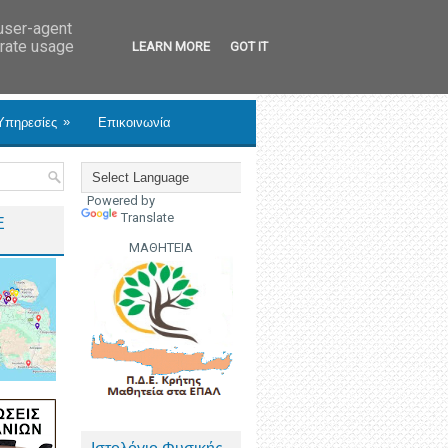
 user-agent
erate usage
LEARN MORE
GOT IT
»
Υπηρεσίες
Επικοινωνία
Powered by
Translate
Ε
ΜΑΘΗΤΕΙΑ