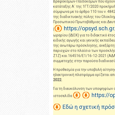
Βρεφοκόμων-Παιδοκόμων που έχουν ε
κατάταξης Α΄ της 1ΓΤ/2020 προκήρυ
σύμφωνα με το άρθρο 110 του ν. 484
της διαδικτυακής πύλης του Ολοκλ
Προσωπικού Πρωτοβάθμιας και Δευτ
https://opsyd.sch.gr
(
ωραρίου (ΙΔΟΧ) για το διδακτικό έτ
ειδικής αγωγής και γενικής εκπαίδ
της ανωτέρω πρόσκλησης,
ανεξάρτη
περιοχών στο πλαίσιο των προσκλή
Ζ1Ζ) και 164516/Ε1/16-12-2021 (Α
συμμετοχής στην παρούσα διαδικασί
Η προθεσμία για την υποβολή αίτησ
ηλεκτρονική πλατφόρμα ορίζεται απ
2022.
Για τη διευκόλυνση των υποψηφίων σ
https://o
ιστοσελίδα
Εδώ η σχετική πρό