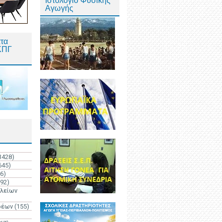
Ιστολόγιο Φυσικής
Αγωγής
τα
ΚΠΓ
3428)
645)
6)
192)
ολείων
ρέων
(155)