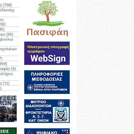
ς
(768)
αίδευσης
ιο
(56)
83)
έων
(36)
μβούλια
 σχολείων
7)
369)
ραφές
(5)
ιστήριο
α
(12)
)