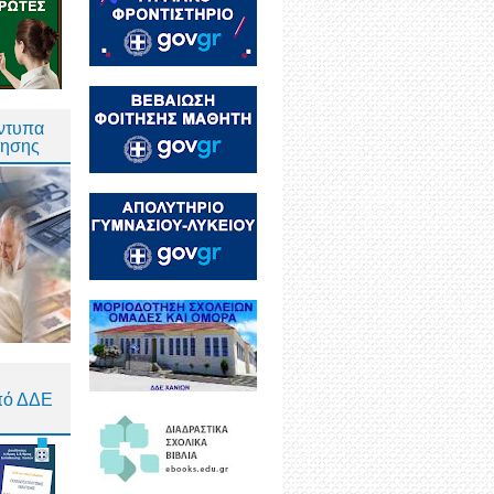
Έντυπα
τησης
πό ΔΔΕ