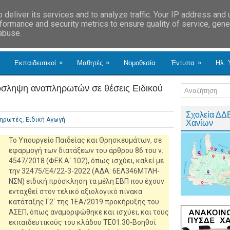
deliver its services and to analyze traffic. Your IP address and
formance and security metrics to ensure quality of service, gen
 abuse.
»
»
»
Εκπαιδευτικοί
Μαθητές
Νομοθεσία
Έντυπα
Ηλ. 
όσληψη αναπληρωτών σε θέσεις Ειδικού
Σχολεία ΔΔ
ληρωτές
,
Ειδική Αγωγή
Χανίων
Το Υπουργείο Παιδείας και Θρησκευμάτων, σε
εφαρμογή των διατάξεων του άρθρου 86 του ν.
4547/2018 (ΦΕΚ Α΄ 102), όπως ισχύει, καλεί με
την 32475/Ε4/22-3-2022 (ΑΔΑ: 6ΕΛ346ΜΤΛΗ-
ΝΣΝ) ειδική πρόσκληση τα μέλη ΕΒΠ που έχουν
ενταχθεί στον τελικό αξιολογικό πίνακα
κατάταξης Γ2΄ της 1ΕΑ/2019 προκήρυξης του
ΑΣΕΠ, όπως αναμορφώθηκε και ισχύει, και τους
εκπαιδευτικούς του κλάδου ΤΕ01.30-Βοηθοί