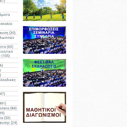
67)
)
Θέματα
ασκαλία
δευση
(30)
γλωσσών
ατα
(63)
οιητικό
ς
(105)
6)
)
)
λλαδικές
(47)
891)
ολεία
(84)
39)
ία
(53)
δευσης
(24)