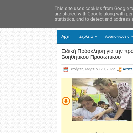
This site uses cookies from Google to 
are shared with Google along with per
statistics, and to detect and address
»
»
Αρχή
Σχολεία
Ανακοινώσεις
Ειδική Πρόσκληση για την πρ
Βοηθητικού Προσωπικού
Τετάρτη, Μαρτίου 23, 2022
Αναπ