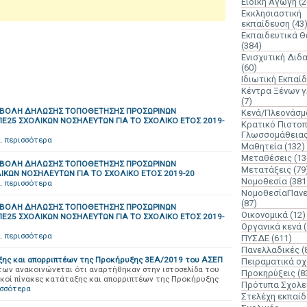
Ειδική Αγωγή
(2
Εκκλησιαστική
εκπαίδευση
(43
Εκπαιδευτικά 
(384)
Ενισχυτική Διδ
(60)
Ιδιωτική Εκπαί
Κέντρα Ξένων 
(7)
ΠΟΒΟΛΗ ΔΗΛΩΣΗΣ ΤΟΠΟΘΕΤΗΣΗΣ ΠΡΟΣΩΡΙΝΩΝ
Κενά/Πλεονάσμ
 ΠΕ25 ΣΧΟΛΙΚΩΝ ΝΟΣΗΛΕΥΤΩΝ ΓΙΑ ΤΟ ΣΧΟΛΙΚΟ ΕΤΟΣ 2019-
Κρατικό Πιστοπ
Γλωσσομάθεια
…
περισσότερα
Μαθητεία
(132)
Μεταθέσεις
(13
ΠΟΒΟΛΗ ΔΗΛΩΣΗΣ ΤΟΠΟΘΕΤΗΣΗΣ ΠΡΟΣΩΡΙΝΩΝ
Μετατάξεις
(79
ΙΚΩΝ ΝΟΣΗΛΕΥΤΩΝ ΓΙΑ ΤΟ ΣΧΟΛΙΚΟ ΕΤΟΣ 2019-20
Νομοθεσία
(381
…
περισσότερα
ΝομοθεσίαΠανε
(87)
ΠΟΒΟΛΗ ΔΗΛΩΣΗΣ ΤΟΠΟΘΕΤΗΣΗΣ ΠΡΟΣΩΡΙΝΩΝ
Οικονομικά
(12)
 ΠΕ25 ΣΧΟΛΙΚΩΝ ΝΟΣΗΛΕΥΤΩΝ ΓΙΑ ΤΟ ΣΧΟΛΙΚΟ ΕΤΟΣ 2019-
Οργανικά κενά
…
περισσότερα
ΠΥΣΔΕ
(611)
Πανελλαδικές
(
αξης και απορριπτέων της Προκήρυξης 3ΕΑ/2019 του ΑΣΕΠ
Πειραματικά σχ
των ανακοινώνεται ότι αναρτήθηκαν στην ιστοσελίδα του
Προκηρύξεις
(8
ικοί πίνακες κατάταξης και απορριπτέων της Προκήρυξης
Πρότυπα Σχολε
ισσότερα
Στελέχη εκπαί