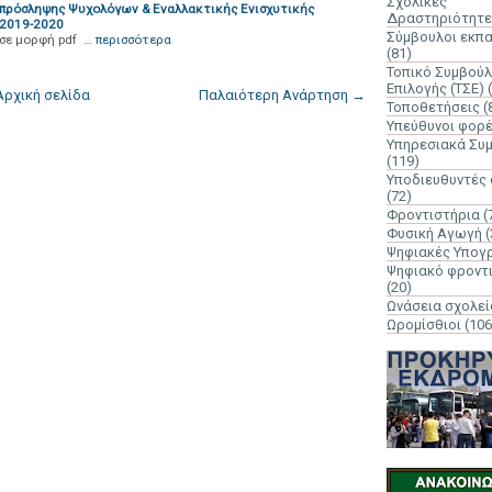
Σχολικές
πρόσληψης Ψυχολόγων & Εναλλακτικής Ενισχυτικής
Δραστηριότητε
 2019-2020
Σύμβουλοι εκπ
 σε μορφή pdf …
περισσότερα
(81)
Τοπικό Συμβούλ
Επιλογής (ΤΣΕ)
Αρχική σελίδα
Παλαιότερη Ανάρτηση →
Τοποθετήσεις
(
Υπεύθυνοι φορ
Υπηρεσιακά Συ
(119)
Υποδιευθυντές
(72)
Φροντιστήρια
(
Φυσική Αγωγή
(
Ψηφιακές Υπογ
Ψηφιακό φροντ
(20)
Ωνάσεια σχολεί
Ωρομίσθιοι
(106