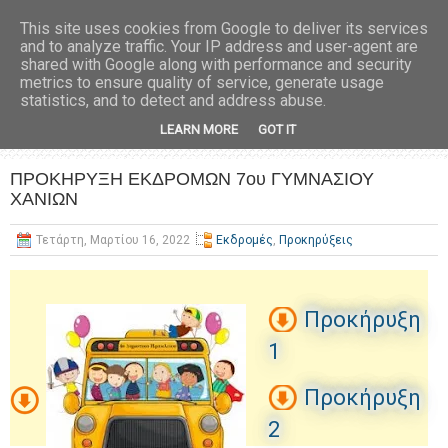
This site uses cookies from Google to deliver its services
and to analyze traffic. Your IP address and user-agent are
shared with Google along with performance and security
metrics to ensure quality of service, generate usage
statistics, and to detect and address abuse.
LEARN MORE
GOT IT
ΠΡΟΚΗΡΥΞΗ ΕΚΔΡΟΜΩΝ 7ου ΓΥΜΝΑΣΙΟΥ
ΧΑΝΙΩΝ
Τετάρτη, Μαρτίου 16, 2022
Εκδρομές
,
Προκηρύξεις
Προκήρυξη
1
Προκήρυξη
2