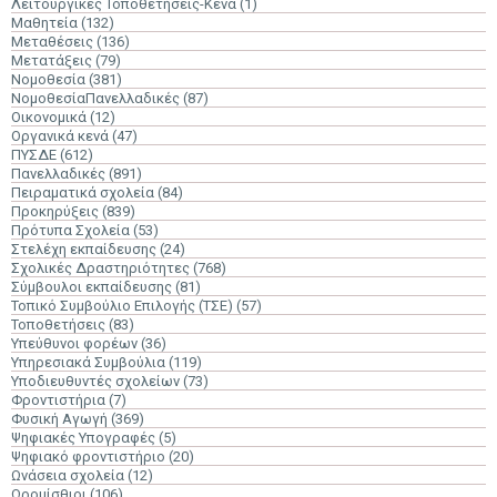
Λειτουργικές Τοποθετήσεις-Κενά
(1)
Μαθητεία
(132)
Μεταθέσεις
(136)
Μετατάξεις
(79)
Νομοθεσία
(381)
ΝομοθεσίαΠανελλαδικές
(87)
Οικονομικά
(12)
Οργανικά κενά
(47)
ΠΥΣΔΕ
(612)
Πανελλαδικές
(891)
Πειραματικά σχολεία
(84)
Προκηρύξεις
(839)
Πρότυπα Σχολεία
(53)
Στελέχη εκπαίδευσης
(24)
Σχολικές Δραστηριότητες
(768)
Σύμβουλοι εκπαίδευσης
(81)
Τοπικό Συμβούλιο Επιλογής (ΤΣΕ)
(57)
Τοποθετήσεις
(83)
Υπεύθυνοι φορέων
(36)
Υπηρεσιακά Συμβούλια
(119)
Υποδιευθυντές σχολείων
(73)
Φροντιστήρια
(7)
Φυσική Αγωγή
(369)
Ψηφιακές Υπογραφές
(5)
Ψηφιακό φροντιστήριο
(20)
Ωνάσεια σχολεία
(12)
Ωρομίσθιοι
(106)