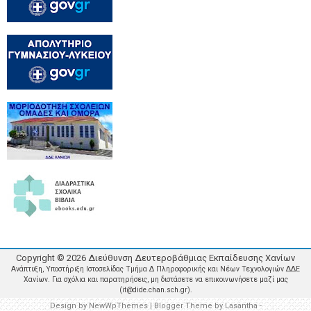
Copyright ©
2026
Διεύθυνση Δευτεροβάθμιας Εκπαίδευσης Χανίων
Ανάπτυξη, Υποστήριξη Ιστοσελίδας Τμήμα Δ Πληροφορικής και Νέων Τεχνολογιών ΔΔΕ
Χανίων. Για σχόλια και παρατηρήσεις, μη διστάσετε να επικοινωνήσετε μαζί μας
(it@dide.chan.sch.gr).
Design by
NewWpThemes
| Blogger Theme by
Lasantha
-