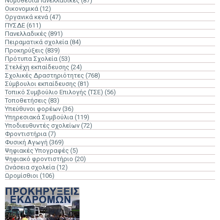
ΝομοθεσίαΠανελλαδικές
(87)
Οικονομικά
(12)
Οργανικά κενά
(47)
ΠΥΣΔΕ
(611)
Πανελλαδικές
(891)
Πειραματικά σχολεία
(84)
Προκηρύξεις
(839)
Πρότυπα Σχολεία
(53)
Στελέχη εκπαίδευσης
(24)
Σχολικές Δραστηριότητες
(768)
Σύμβουλοι εκπαίδευσης
(81)
Τοπικό Συμβούλιο Επιλογής (ΤΣΕ)
(56)
Τοποθετήσεις
(83)
Υπεύθυνοι φορέων
(36)
Υπηρεσιακά Συμβούλια
(119)
Υποδιευθυντές σχολείων
(72)
Φροντιστήρια
(7)
Φυσική Αγωγή
(369)
Ψηφιακές Υπογραφές
(5)
Ψηφιακό φροντιστήριο
(20)
Ωνάσεια σχολεία
(12)
Ωρομίσθιοι
(106)