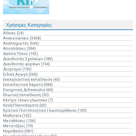
Χρήσιμες Κατηγορίες
Άδειες
(24)
Ανακοινώσεις
(3428)
Αναπληρωτές
(645)
Αποσπάσεις
(594)
Δελτία Τύπου
(192)
Διευθυντές Σχολείων
(183)
Διευθυντές φορέων
(154)
Διορισμοί
(195)
Ειδική Αγωγή
(266)
Εκκλησιαστική εκπαίδευση
(43)
Εκπαιδευτικά Θέματα
(384)
Ενισχυτική Διδασκαλία
(60)
Ιδιωτική Εκπαίδευση
(30)
Κέντρα Ξένων γλωσσών
(7)
Κενά/Πλεονάσματα
(63)
Κρατικό Πιστοποιητικό Γλωσσομάθειας
(105)
Μαθητεία
(132)
Μεταθέσεις
(136)
Μετατάξεις
(79)
Νομοθεσία
(381)