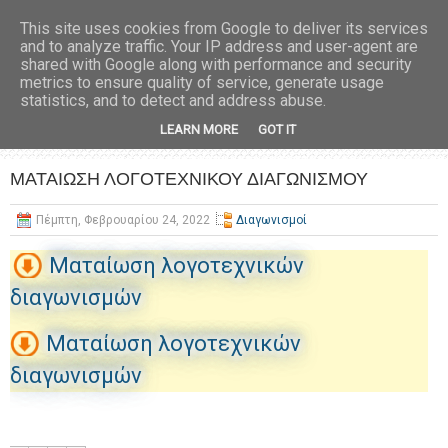
This site uses cookies from Google to deliver its services
and to analyze traffic. Your IP address and user-agent are
shared with Google along with performance and security
metrics to ensure quality of service, generate usage
statistics, and to detect and address abuse.
LEARN MORE
GOT IT
ΜΑΤΑΙΩΣΗ ΛΟΓΟΤΕΧΝΙΚΟΥ ΔΙΑΓΩΝΙΣΜΟΥ
Πέμπτη, Φεβρουαρίου 24, 2022
Διαγωνισμοί
Ματαίωση λογοτεχνικών
διαγωνισμών
Ματαίωση λογοτεχνικών
διαγωνισμών