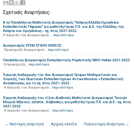
Σχετικές Αναρτήσεις:
8 ος Πανελλήνιος Μαθητικός Διαγωνισμός “Κύπρος-Ελλάδα-Ομογένεια:
Εκπαιδευτικές Γέφυρες” για μαθητές/τριες Π.Ε. και Δ.Ε. της Ελλάδας, της
Κύπρου και Ομογένειας– σχ. έτος 2021-2022
Η έγκριση του Διαγωνισμού …
περισσότερα
Διαγωνισμός STEM STARS GREECE
Προκήρυξη διαγωνισμού…
περισσότερα
Πανελλήνιος Διαγωνισμός Εκπαιδευτικής Ρομποτικής WRO Hellas 2021-2022
Η προκήρυξη…
περισσότερα
Έγκριση διεξαγωγής του 4ου Διαγωνισμού Γρίφων Μαθηματικών και
Λογικής, των Ιδιωτικών Εκπαιδευτηρίων Αντωνόπουλου « Εκπαιδευτική
Αναγέννηση», για το σχ. έτος 2021- 2022
Η έγκριση του διαγωνισμού…
περισσότερα
Έγκριση διεξαγωγής του «12ου Διεθνούς Μαθητικού Διαγωνισμού Ταινιών
Μικρού Μήκους: cinema…διάβασες;», για μαθητές/τριες Π.Ε. και Δ.Ε.- σχ. έτος
2021-2022
Η έγκριση του διαγωνισμού…
περισσότερα
← Νεότερη ανάρτηση
Αρχική σελίδα
Παλαιότερη Ανάρτηση →