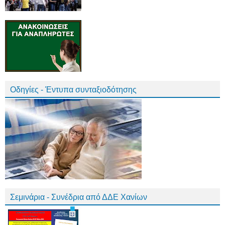
Οδηγίες - Έντυπα συνταξιοδότησης
Σεμινάρια - Συνέδρια από ΔΔΕ Χανίων