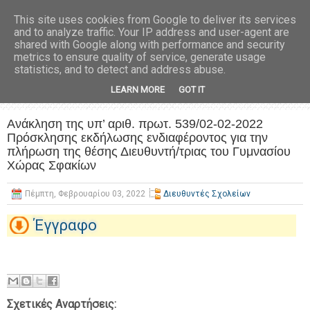
This site uses cookies from Google to deliver its services
and to analyze traffic. Your IP address and user-agent are
shared with Google along with performance and security
metrics to ensure quality of service, generate usage
statistics, and to detect and address abuse.
LEARN MORE
GOT IT
Ανάκληση της υπ’ αριθ. πρωτ. 539/02-02-2022
Πρόσκλησης εκδήλωσης ενδιαφέροντος για την
πλήρωση της θέσης Διευθυντή/τριας του Γυμνασίου
Χώρας Σφακίων
Πέμπτη, Φεβρουαρίου 03, 2022
Διευθυντές Σχολείων
Έγγραφο
Σχετικές Αναρτήσεις: