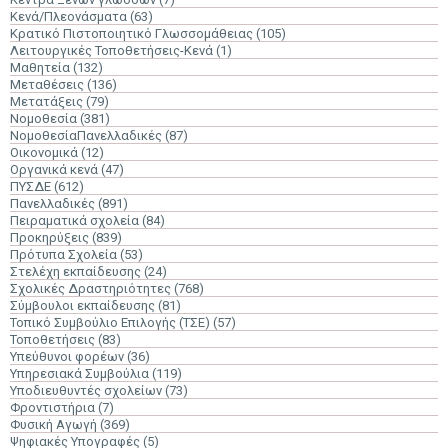
Κενά/Πλεονάσματα
(63)
Κρατικό Πιστοποιητικό Γλωσσομάθειας
(105)
Λειτουργικές Τοποθετήσεις-Κενά
(1)
Μαθητεία
(132)
Μεταθέσεις
(136)
Μετατάξεις
(79)
Νομοθεσία
(381)
ΝομοθεσίαΠανελλαδικές
(87)
Οικονομικά
(12)
Οργανικά κενά
(47)
ΠΥΣΔΕ
(612)
Πανελλαδικές
(891)
Πειραματικά σχολεία
(84)
Προκηρύξεις
(839)
Πρότυπα Σχολεία
(53)
Στελέχη εκπαίδευσης
(24)
Σχολικές Δραστηριότητες
(768)
Σύμβουλοι εκπαίδευσης
(81)
Τοπικό Συμβούλιο Επιλογής (ΤΣΕ)
(57)
Τοποθετήσεις
(83)
Υπεύθυνοι φορέων
(36)
Υπηρεσιακά Συμβούλια
(119)
Υποδιευθυντές σχολείων
(73)
Φροντιστήρια
(7)
Φυσική Αγωγή
(369)
Ψηφιακές Υπογραφές
(5)