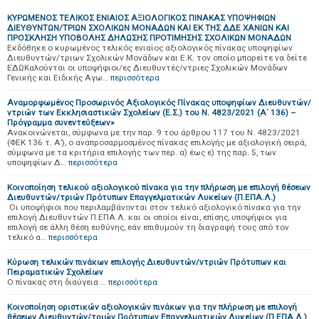
ΚΥΡΩΜΕΝΟΣ ΤΕΛΙΚΟΣ ΕΝΙΑΙΟΣ ΑΞΙΟΛΟΓΙΚΟΣ ΠΙΝΑΚΑΣ ΥΠΟΨΗΦΙΩΝ
ΔΙΕΥΘΥΝΤΩΝ/ΤΡΙΩΝ ΣΧΟΛΙΚΩΝ ΜΟΝΑΔΩΝ ΚΑΙ ΕΚ ΤΗΣ ΔΔΕ ΧΑΝΙΩΝ ΚΑΙ
ΠΡΟΣΚΛΗΣΗ ΥΠΟΒΟΛΗΣ ΔΗΛΩΣΗΣ ΠΡΟΤΙΜΗΣΗΣ ΣΧΟΛΙΚΩΝ ΜΟΝΑΔΩΝ
Εκδόθηκε ο κυρωμένος τελικός ενιαίος αξιολογικός πίνακας υποψηφίων
Διευθυντών/τριων Σχολικών Μονάδων και Ε.Κ. τον οποίο μπορείτε να δείτε
ΕΔΩΚαλούνται οι υποψήφιοι/ες Διευθυντές/ντριες Σχολικών Μονάδων
Γενικής και Ειδικής Αγω…
περισσότερα
Αναμορφωμένος Προσωρινός Αξιολογικός Πίνακας υποψηφίων Διευθυντών/
ντριών των Εκκλησιαστικών Σχολείων (Ε.Σ.) του Ν. 4823/2021 (Α΄ 136) –
Πρόγραμμα συνεντεύξεων» ​
Ανακοινώνεται, σύμφωνα με την παρ. 9 του άρθρου 117 του Ν. 4823/2021
(ΦΕΚ 136 τ. Α’), ο αναπροσαρμοσμένος πίνακας επιλογής με αξιολογική σειρά,
σύμφωνα με τα κριτήρια επιλογής των περ. α) έως ε) της παρ. 5, των
υποψηφίων Δ…
περισσότερα
Κοινοποίηση τελικού αξιολογικού πίνακα για την πλήρωση με επιλογή θέσεων
Διευθυντών/τριών Πρότυπων Επαγγελματικών Λυκείων (Π.ΕΠΑ.Λ.)
Οι υποψήφιοι που περιλαμβάνονται στον τελικό αξιολογικό πίνακα για την
επιλογή Διευθυντών Π.ΕΠΑ.Λ. και οι οποίοι είναι, επίσης, υποψήφιοι για
επιλογή σε άλλη θέση ευθύνης, εάν επιθυμούν τη διαγραφή τους από τον
τελικό α…
περισσότερα
Κύρωση τελικών πινάκων επιλογής Διευθυντών/ντριών Πρότυπων και
Πειραματικών Σχολείων
O πίνακας στη διαύγεια …
περισσότερα
Κοινοποίηση οριστικών αξιολογικών πινάκων για την πλήρωση με επιλογή
θέσεων Διευθυντών/τριών Πρότυπων Επαγγελματικών Λυκείων (Π.ΕΠΑ.Λ.)