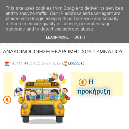
This site uses cookies from Google to deliver its services
and to analyze traffic. Your IP address and user-agent are
shared with Google along with performance and security
metrics to ensure quality of service, generate usage
statistics, and to detect and address abuse.
LEARN MORE
GOT IT
ΑΝΑΚΟΙΝΟΠΟΙΗΣΗ ΕΚΔΡΟΜΗΣ 3ΟΥ ΓΥΜΝΑΣΙΟΥ
Πέμπτη, Φεβρουαρίου 24, 2022
Εκδρομές
Η
προκήρυξη