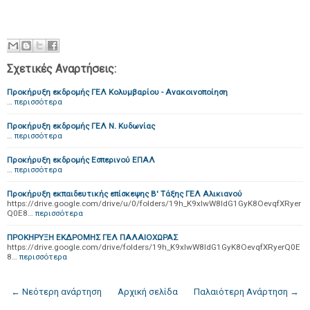
Σχετικές Αναρτήσεις:
Προκήρυξη εκδρομής ΓΕΛ Κολυμβαρίου - Ανακοινοποίηση
…
περισσότερα
Προκήρυξη εκδρομής ΓΕΛ Ν. Κυδωνίας
…
περισσότερα
Προκήρυξη εκδρομής Εσπερινού ΕΠΑΛ
…
περισσότερα
Προκήρυξη εκπαιδευτικής επίσκεψης Β' Τάξης ΓΕΛ Αλικιανού
https://drive.google.com/drive/u/0/folders/19h_K9xlwW8IdG1GyK8OevqfXRyer
Q0E8…
περισσότερα
ΠΡΟΚΗΡΥΞΗ ΕΚΔΡΟΜΗΣ ΓΕΛ ΠΑΛΑΙΟΧΩΡΑΣ
https://drive.google.com/drive/folders/19h_K9xlwW8IdG1GyK8OevqfXRyerQ0E
8…
περισσότερα
← Νεότερη ανάρτηση
Αρχική σελίδα
Παλαιότερη Ανάρτηση →