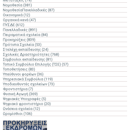
Μετατάξεις
(79)
Νομοθεσία
(381)
ΝομοθεσίαΠανελλαδικές
(87)
Οικονομικά
(12)
Οργανικά κενά
(47)
ΠΥΣΔΕ
(612)
Πανελλαδικές
(891)
Πειραματικά σχολεία
(84)
Προκηρύξεις
(839)
Πρότυπα Σχολεία
(53)
Στελέχη εκπαίδευσης
(24)
Σχολικές Δραστηριότητες
(768)
Σύμβουλοι εκπαίδευσης
(81)
Τοπικό Συμβούλιο Επιλογής (ΤΣΕ)
(57)
Τοποθετήσεις
(83)
Υπεύθυνοι φορέων
(36)
Υπηρεσιακά Συμβούλια
(119)
Υποδιευθυντές σχολείων
(73)
Φροντιστήρια
(7)
Φυσική Αγωγή
(369)
Ψηφιακές Υπογραφές
(5)
Ψηφιακό φροντιστήριο
(20)
Ωνάσεια σχολεία
(12)
Ωρομίσθιοι
(106)