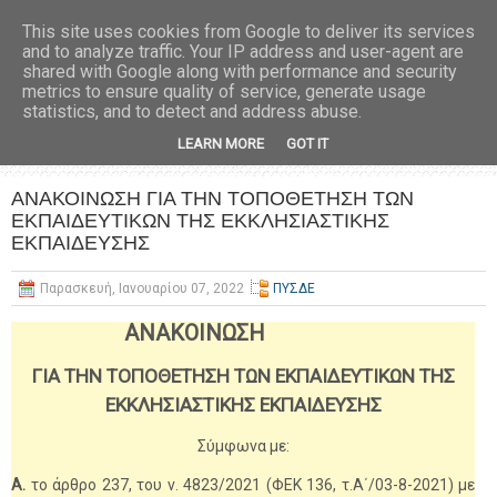
This site uses cookies from Google to deliver its services
and to analyze traffic. Your IP address and user-agent are
shared with Google along with performance and security
metrics to ensure quality of service, generate usage
statistics, and to detect and address abuse.
LEARN MORE
GOT IT
ΑΝΑΚΟΙΝΩΣΗ ΓΙΑ ΤΗΝ ΤΟΠΟΘΕΤΗΣΗ ΤΩΝ
ΕΚΠΑΙΔΕΥΤΙΚΩΝ ΤΗΣ ΕΚΚΛΗΣΙΑΣΤΙΚΗΣ
ΕΚΠΑΙΔΕΥΣΗΣ
Παρασκευή, Ιανουαρίου 07, 2022
ΠΥΣΔΕ
ΑΝΑΚΟΙΝΩΣΗ
ΓΙΑ ΤΗΝ ΤΟΠΟΘΕΤΗΣΗ ΤΩΝ ΕΚΠΑΙΔΕΥΤΙΚΩΝ ΤΗΣ
ΕΚΚΛΗΣΙΑΣΤΙΚΗΣ ΕΚΠΑΙΔΕΥΣΗΣ
Σύμφωνα με:
Α.
το άρθρο 237, του ν. 4823/2021 (ΦΕΚ 136, τ.Α΄/03-8-2021) με