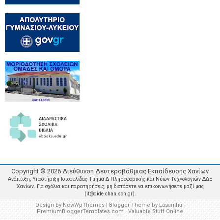
Copyright ©
2026
Διεύθυνση Δευτεροβάθμιας Εκπαίδευσης Χανίων
Ανάπτυξη, Υποστήριξη Ιστοσελίδας Τμήμα Δ Πληροφορικής και Νέων Τεχνολογιών ΔΔΕ
Χανίων. Για σχόλια και παρατηρήσεις, μη διστάσετε να επικοινωνήσετε μαζί μας
(it@dide.chan.sch.gr).
Design by
NewWpThemes
| Blogger Theme by
Lasantha
-
PremiumBloggerTemplates.com
|
Valuable Stuff Online