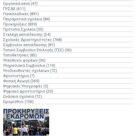
Οργανικά κενά
(47)
ΠΥΣΔΕ
(611)
Πανελλαδικές
(891)
Πειραματικά σχολεία
(84)
Προκηρύξεις
(839)
Πρότυπα Σχολεία
(53)
Στελέχη εκπαίδευσης
(24)
Σχολικές Δραστηριότητες
(768)
Σύμβουλοι εκπαίδευσης
(81)
Τοπικό Συμβούλιο Επιλογής (ΤΣΕ)
(56)
Τοποθετήσεις
(83)
Υπεύθυνοι φορέων
(36)
Υπηρεσιακά Συμβούλια
(119)
Υποδιευθυντές σχολείων
(72)
Φροντιστήρια
(7)
Φυσική Αγωγή
(369)
Ψηφιακές Υπογραφές
(5)
Ψηφιακό φροντιστήριο
(20)
Ωνάσεια σχολεία
(12)
Ωρομίσθιοι
(106)