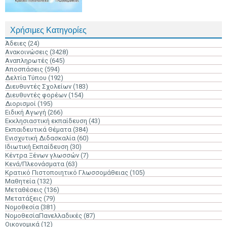
Χρήσιμες Κατηγορίες
Άδειες
(24)
Ανακοινώσεις
(3428)
Αναπληρωτές
(645)
Αποσπάσεις
(594)
Δελτία Τύπου
(192)
Διευθυντές Σχολείων
(183)
Διευθυντές φορέων
(154)
Διορισμοί
(195)
Ειδική Αγωγή
(266)
Εκκλησιαστική εκπαίδευση
(43)
Εκπαιδευτικά Θέματα
(384)
Ενισχυτική Διδασκαλία
(60)
Ιδιωτική Εκπαίδευση
(30)
Κέντρα Ξένων γλωσσών
(7)
Κενά/Πλεονάσματα
(63)
Κρατικό Πιστοποιητικό Γλωσσομάθειας
(105)
Μαθητεία
(132)
Μεταθέσεις
(136)
Μετατάξεις
(79)
Νομοθεσία
(381)
ΝομοθεσίαΠανελλαδικές
(87)
Οικονομικά
(12)