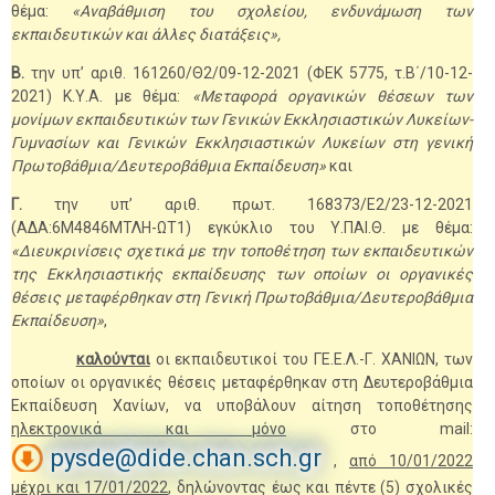
θέμα:
«Αναβάθμιση του σχολείου, ενδυνάμωση των
εκπαιδευτικών και άλλες διατάξεις»,
Β.
την υπ’ αριθ. 161260/Θ2/09-12-2021 (ΦΕΚ 5775, τ.Β΄/10-12-
2021) Κ.Υ.Α. με θέμα:
«Μεταφορά οργανικών θέσεων των
μονίμων εκπαιδευτικών των Γενικών Εκκλησιαστικών Λυκείων-
Γυμνασίων και Γενικών Εκκλησιαστικών Λυκείων στη γενική
Πρωτοβάθμια/Δευτεροβάθμια Εκπαίδευση»
και
Γ.
την υπ’ αριθ. πρωτ. 168373/Ε2/23-12-2021
(ΑΔΑ:6Μ4846ΜΤΛΗ-ΩΤ1) εγκύκλιο του Υ.ΠΑΙ.Θ. με θέμα:
«Διευκρινίσεις σχετικά με την τοποθέτηση των εκπαιδευτικών
της Εκκλησιαστικής εκπαίδευσης των οποίων οι οργανικές
θέσεις μεταφέρθηκαν στη Γενική Πρωτοβάθμια/Δευτεροβάθμια
Εκπαίδευση»
,
καλούνται
οι εκπαιδευτικοί του ΓΕ.Ε.Λ.-Γ. ΧΑΝΙΩΝ, των
οποίων οι οργανικές θέσεις μεταφέρθηκαν στη Δευτεροβάθμια
Εκπαίδευση Χανίων, να υποβάλουν αίτηση τοποθέτησης
ηλεκτρονικά και μόνο
στο
mail
:
pysde@dide.chan.sch.gr
,
από 10/01/2022
μέχρι και 17/01/2022
, δηλώνοντας έως και πέντε (5) σχολικές