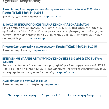
Σχετικές Αναρτήσεις:
Ανακοίνωση λειτουργικών τοποθετήσεων εκπαιδευτικών Δ.Δ.Ε. Χανίων-
Πράξη ΠΥΣΔΕ 36η/15-10-2015
φάκελος σχετικών εγγράφων…
περισσότερα
8/10/2015 ΕΠΙΚΑΙΡΟΠΟΙΗΣΗ ΠΙΝΑΚΑ ΚΕΝΩΝ - ΠΛΕΟΝΑΣΜΑΤΩΝ
Επικαιροποιείται ο ΠΙΝΑΚΑΣ ΛΕΙΤΟΥΡΓΙΚΩΝ ΚΕΝΩΝ-ΠΛΕΟΝΑΣΜΑΤΩΝ των
σχολικών μονάδων Δ.Ε. Ν. Χανίων μετά από τις εμβόλιμες μικροαλλαγές που
έγιναν ύστερα από εισηγήσεις των Γυμνάσιων και Γενικών Λυκείων καθώς
και τις αλλαγές στ…
περισσότερα
Πίνακας λειτουργικών τοποθετήσεων– Πράξη ΠΥΣΔΕ 44η/02-11-2015
Ανακοίνωση Πίνακας…
περισσότερα
ΕΠΕΙΓΟΝ- ΜΗ ΥΠΑΡΞΗ ΛΕΙΤΟΥΡΓΙΚΟΥ ΚΕΝΟΥ ΠΕ15 (10 ΩΡΕΣ) ΣΤΟ 5ο Γ/σιο
ΧΑΝΙΩΝ
Σας ενημερώνουμε ότι εκ παραδρομής δηλώθηκε λειτουργικό κενό κλ. ΠΕ15
(10 ΩΡΕΣ) στο 5ο Γ/σιο Χανίων . Παρακαλούνται οι Δ/ντες σχολικών μονάδων
να ενημερώσουν τους εκπαιδευτικούς.…
περισσότερα
Ανακοίνωση για τον κλάδο ΠΕ 02
Ανακοίνωση Αίτηση - Δήλωση…
περισσότερα
← Νεότερη ανάρτηση
Αρχική σελίδα
Παλαιότερη Ανάρτηση →