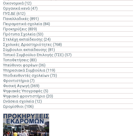
Οικονομικά
(12)
Οργανικά κενά
(47)
ΠΥΣΔΕ
(612)
Πανελλαδικές
(891)
Πειραματικά σχολεία
(84)
Προκηρύξεις
(839)
Πρότυπα Σχολεία
(53)
Στελέχη εκπαίδευσης
(24)
Σχολικές Δραστηριότητες
(768)
Σύμβουλοι εκπαίδευσης
(81)
Τοπικό Συμβούλιο Επιλογής (ΤΣΕ)
(57)
Τοποθετήσεις
(83)
Υπεύθυνοι φορέων
(36)
Υπηρεσιακά Συμβούλια
(119)
Υποδιευθυντές σχολείων
(73)
Φροντιστήρια
(7)
Φυσική Αγωγή
(369)
Ψηφιακές Υπογραφές
(5)
Ψηφιακό φροντιστήριο
(20)
Ωνάσεια σχολεία
(12)
Ωρομίσθιοι
(106)