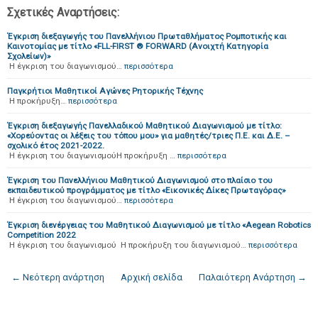
Σχετικές Αναρτήσεις:
Έγκριση διεξαγωγής του Πανελλήνιου Πρωταθλήματος Ρομποτικής και
Καινοτομίας με τίτλο «FLL-FIRST ® FORWARD (Ανοιχτή Κατηγορία
Σχολείων)»
Η έγκριση του διαγωνισμού…
περισσότερα
Παγκρήτιοι Μαθητικοί Αγώνες Ρητορικής Τέχνης
Η προκήρυξη…
περισσότερα
Έγκριση διεξαγωγής Πανελλαδικού Μαθητικού Διαγωνισμού με τίτλο:
«Χορεύοντας οι λέξεις του τόπου μου» για μαθητές/τριες Π.Ε. και Δ.Ε. –
σχολικό έτος 2021-2022.
Η έγκριση του διαγωνισμούΗ προκήρυξη …
περισσότερα
Έγκριση του Πανελλήνιου Μαθητικού Διαγωνισμού στο πλαίσιο του
εκπαιδευτικού προγράμματος με τίτλο «Εικονικές Δίκες Πρωταγόρας»
Η έγκριση του διαγωνισμού…
περισσότερα
Έγκριση διενέργειας του Μαθητικού Διαγωνισμού με τίτλο «Aegean Robotics
Competition 2022
Η έγκριση του διαγωνισμού Η προκήρυξη του διαγωνισμού…
περισσότερα
← Νεότερη ανάρτηση
Αρχική σελίδα
Παλαιότερη Ανάρτηση →