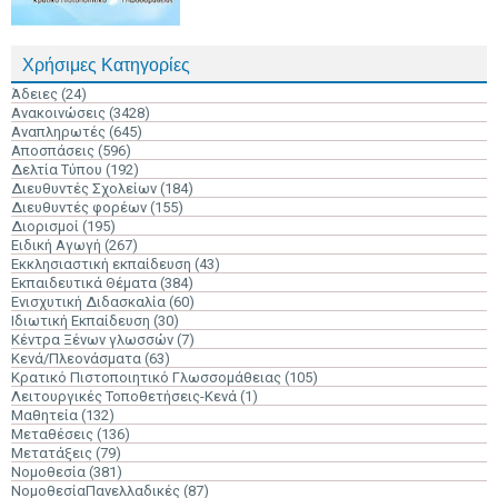
Χρήσιμες Κατηγορίες
Άδειες
(24)
Ανακοινώσεις
(3428)
Αναπληρωτές
(645)
Αποσπάσεις
(596)
Δελτία Τύπου
(192)
Διευθυντές Σχολείων
(184)
Διευθυντές φορέων
(155)
Διορισμοί
(195)
Ειδική Αγωγή
(267)
Εκκλησιαστική εκπαίδευση
(43)
Εκπαιδευτικά Θέματα
(384)
Ενισχυτική Διδασκαλία
(60)
Ιδιωτική Εκπαίδευση
(30)
Κέντρα Ξένων γλωσσών
(7)
Κενά/Πλεονάσματα
(63)
Κρατικό Πιστοποιητικό Γλωσσομάθειας
(105)
Λειτουργικές Τοποθετήσεις-Κενά
(1)
Μαθητεία
(132)
Μεταθέσεις
(136)
Μετατάξεις
(79)
Νομοθεσία
(381)
ΝομοθεσίαΠανελλαδικές
(87)