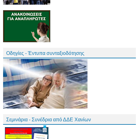
Οδηγίες - Έντυπα συνταξιοδότησης
Σεμινάρια - Συνέδρια από ΔΔΕ Χανίων