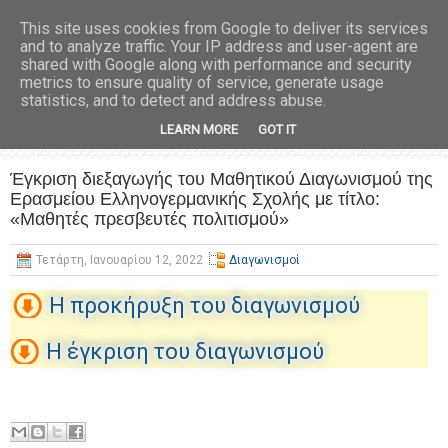
This site uses cookies from Google to deliver its services
and to analyze traffic. Your IP address and user-agent are
shared with Google along with performance and security
metrics to ensure quality of service, generate usage
statistics, and to detect and address abuse.
LEARN MORE
GOT IT
Έγκριση διεξαγωγής του Μαθητικού Διαγωνισμού της
Ερασμείου Ελληνογερμανικής Σχολής με τίτλο:
«Μαθητές πρεσβευτές πολιτισμού»
Τετάρτη, Ιανουαρίου 12, 2022
Διαγωνισμοί
Η προκήρυξη του διαγωνισμού
Η έγκριση του διαγωνισμού