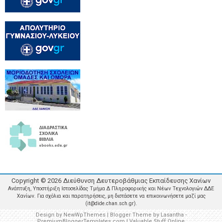
Copyright ©
2026
Διεύθυνση Δευτεροβάθμιας Εκπαίδευσης Χανίων
Ανάπτυξη, Υποστήριξη Ιστοσελίδας Τμήμα Δ Πληροφορικής και Νέων Τεχνολογιών ΔΔΕ
Χανίων. Για σχόλια και παρατηρήσεις, μη διστάσετε να επικοινωνήσετε μαζί μας
(it@dide.chan.sch.gr).
Design by
NewWpThemes
| Blogger Theme by
Lasantha
-
PremiumBloggerTemplates.com
|
Valuable Stuff Online