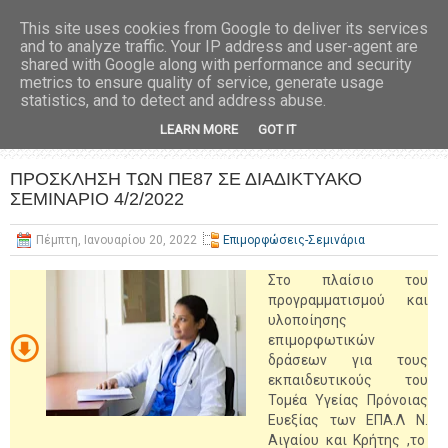
This site uses cookies from Google to deliver its services
and to analyze traffic. Your IP address and user-agent are
shared with Google along with performance and security
metrics to ensure quality of service, generate usage
statistics, and to detect and address abuse.
LEARN MORE
GOT IT
ΠΡΟΣΚΛΗΣΗ ΤΩΝ ΠΕ87 ΣΕ ΔΙΑΔΙΚΤΥΑΚΟ
ΣΕΜΙΝΑΡΙΟ 4/2/2022
Πέμπτη, Ιανουαρίου 20, 2022
Επιμορφώσεις-Σεμινάρια
Στο πλαίσιο του
προγραμματισμού και
υλοποίησης
επιμορφωτικών
δράσεων για τους
εκπαιδευτικούς του
Τομέα Υγείας Πρόνοιας
Ευεξίας των ΕΠΑ.Λ Ν.
Αιγαίου και Κρήτης ,το