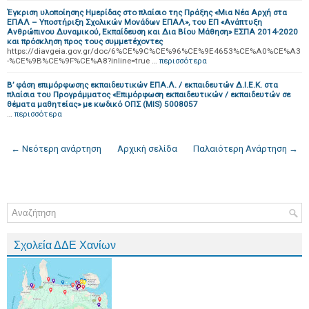
Έγκριση υλοποίησης Ημερίδας στο πλαίσιο της Πράξης «Μια Νέα Αρχή στα
ΕΠΑΛ – Υποστήριξη Σχολικών Μονάδων ΕΠΑΛ», του ΕΠ «Ανάπτυξη
Ανθρώπινου Δυναμικού, Εκπαίδευση και Δια Βίου Μάθηση» ΕΣΠΑ 2014-2020
και πρόσκληση προς τους συμμετέχοντες
https://diavgeia.gov.gr/doc/6%CE%9C%CE%96%CE%9E4653%CE%A0%CE%A3
-%CE%9B%CE%9F%CE%A8?inline=true …
περισσότερα
Β’ φάση επιμόρφωσης εκπαιδευτικών ΕΠΑ.Λ. / εκπαιδευτών Δ.Ι.Ε.Κ. στα
πλαίσια του Προγράμματος «Επιμόρφωση εκπαιδευτικών / εκπαιδευτών σε
θέματα μαθητείας» με κωδικό ΟΠΣ (MIS) 5008057
…
περισσότερα
← Νεότερη ανάρτηση
Αρχική σελίδα
Παλαιότερη Ανάρτηση →
Σχολεία ΔΔΕ Χανίων