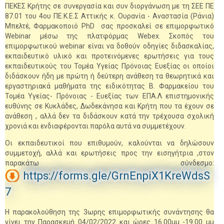
ΠΕΚΕΣ Κρήτης σε συνεργασία και συν διοργάνωση με τη ΣΕΕ ΠΕ
87.01 του 4ου ΠΕ.Κ.Ε.Σ Αττικής κ. Ουρανία - Αναστασία (Ράνια)
Μπελτέ, Φαρμακοποιό PhD σας προσκαλεί σε επιμορφωτικό
Webinar μέσω της πλατφόρμας Webex. Σκοπός του
επιμορφωτικού webinar είναι να δοθούν οδηγίες διδασκαλίας,
εκπαιδευτικό υλικό και προτεινόμενες ερωτήσεις για τους
εκπαιδευτικούς του Τομέα Υγείας Πρόνοιας Ευεξίας οι οποίοι
διδάσκουν ήδη με πρώτη ή δεύτερη ανάθεση τα θεωρητικά και
εργαστηριακά μαθήματα της ειδικότητας Β. Φαρμακείου του
Τομέα Υγείας- Πρόνοιας - Ευεξίας των ΕΠΑ.Λ επιστημονικής
ευθύνης σε Κυκλάδες, Δωδεκάνησα και Κρήτη που τα έχουν σε
ανάθεση , αλλά δεν τα διδάσκουν κατά την τρέχουσα σχολική
χρονιά και ενδιαφέρονται παρόλα αυτά να συμμετέχουν.
Οι εκπαιδευτικοί που επιθυμούν, καλούνται να δηλώσουν
συμμετοχή, αλλά και ερωτήσεις προς την εισηγήτρια ,στον
παρακάτω σύνδεσμο:
https://forms.gle/GrnEnpiX1KreWdsS
7
Η παρακολούθηση της 3ωρης επιμορφωτικής συνάντησης θα
γίνει την Παρασκευή 04/02/2022 και ώρες 16.00μμ -19.00 μμ