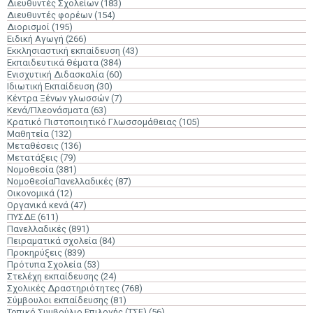
Διευθυντές Σχολείων
(183)
Διευθυντές φορέων
(154)
Διορισμοί
(195)
Ειδική Αγωγή
(266)
Εκκλησιαστική εκπαίδευση
(43)
Εκπαιδευτικά Θέματα
(384)
Ενισχυτική Διδασκαλία
(60)
Ιδιωτική Εκπαίδευση
(30)
Κέντρα Ξένων γλωσσών
(7)
Κενά/Πλεονάσματα
(63)
Κρατικό Πιστοποιητικό Γλωσσομάθειας
(105)
Μαθητεία
(132)
Μεταθέσεις
(136)
Μετατάξεις
(79)
Νομοθεσία
(381)
ΝομοθεσίαΠανελλαδικές
(87)
Οικονομικά
(12)
Οργανικά κενά
(47)
ΠΥΣΔΕ
(611)
Πανελλαδικές
(891)
Πειραματικά σχολεία
(84)
Προκηρύξεις
(839)
Πρότυπα Σχολεία
(53)
Στελέχη εκπαίδευσης
(24)
Σχολικές Δραστηριότητες
(768)
Σύμβουλοι εκπαίδευσης
(81)
Τοπικό Συμβούλιο Επιλογής (ΤΣΕ)
(56)