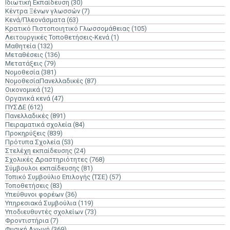
Ιδιωτική Εκπαίδευση
(30)
Κέντρα Ξένων γλωσσών
(7)
Κενά/Πλεονάσματα
(63)
Κρατικό Πιστοποιητικό Γλωσσομάθειας
(105)
Λειτουργικές Τοποθετήσεις-Κενά
(1)
Μαθητεία
(132)
Μεταθέσεις
(136)
Μετατάξεις
(79)
Νομοθεσία
(381)
ΝομοθεσίαΠανελλαδικές
(87)
Οικονομικά
(12)
Οργανικά κενά
(47)
ΠΥΣΔΕ
(612)
Πανελλαδικές
(891)
Πειραματικά σχολεία
(84)
Προκηρύξεις
(839)
Πρότυπα Σχολεία
(53)
Στελέχη εκπαίδευσης
(24)
Σχολικές Δραστηριότητες
(768)
Σύμβουλοι εκπαίδευσης
(81)
Τοπικό Συμβούλιο Επιλογής (ΤΣΕ)
(57)
Τοποθετήσεις
(83)
Υπεύθυνοι φορέων
(36)
Υπηρεσιακά Συμβούλια
(119)
Υποδιευθυντές σχολείων
(73)
Φροντιστήρια
(7)
Φυσική Αγωγή
(369)