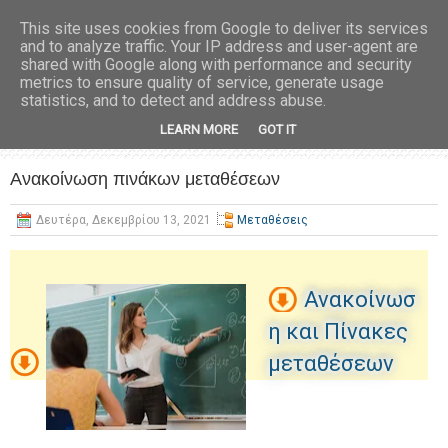
This site uses cookies from Google to deliver its services
and to analyze traffic. Your IP address and user-agent are
shared with Google along with performance and security
metrics to ensure quality of service, generate usage
statistics, and to detect and address abuse.
LEARN MORE
GOT IT
Ανακοίνωση πινάκων μεταθέσεων
Δευτέρα, Δεκεμβρίου 13, 2021
Μεταθέσεις
Ανακοίνωσ
η και Πίνακες
μεταθέσεων