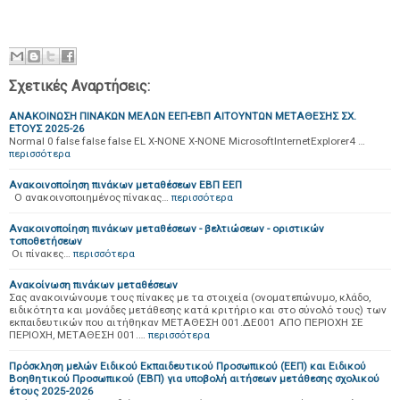
Σχετικές Αναρτήσεις:
ΑΝΑΚΟΙΝΩΣΗ ΠΙΝΑΚΩΝ ΜΕΛΩΝ ΕΕΠ-ΕΒΠ ΑΙΤΟΥΝΤΩΝ ΜΕΤΑΘΕΣΗΣ ΣΧ.
ΕΤΟΥΣ 2025-26
Normal 0 false false false EL X-NONE X-NONE MicrosoftInternetExplorer4 …
περισσότερα
Ανακοινοποίηση πινάκων μεταθέσεων ΕΒΠ ΕΕΠ
Ο ανακοινοποιημένος πίνακας…
περισσότερα
Ανακοινοποίηση πινάκων μεταθέσεων - βελτιώσεων - οριστικών
τοποθετήσεων
Οι πίνακες…
περισσότερα
Ανακοίνωση πινάκων μεταθέσεων
Σας ανακοινώνουμε τους πίνακες με τα στοιχεία (ονοματεπώνυμο, κλάδο,
ειδικότητα και μονάδες μετάθεσης κατά κριτήριο και στο σύνολό τους) των
εκπαιδευτικών που αιτήθηκαν ΜΕΤΑΘΕΣΗ 001.ΔΕ001 ΑΠΟ ΠΕΡΙΟΧΗ ΣΕ
ΠΕΡΙΟΧΗ, ΜΕΤΑΘΕΣΗ 001.…
περισσότερα
Πρόσκληση μελών Ειδικού Εκπαιδευτικού Προσωπικού (ΕΕΠ) και Ειδικού
Βοηθητικού Προσωπικού (ΕΒΠ) για υποβολή αιτήσεων μετάθεσης σχολικού
έτους 2025-2026