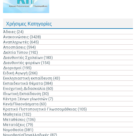
Χρήσιμες Κατηγορίες
Άδειες
(24)
Ανακοινώσεις
(3428)
Αναπληρωτές
(645)
Αποσπάσεις
(594)
Δελτία Τύπου
(192)
Διευθυντές Σχολείων
(183)
Διευθυντές φορέων
(154)
Διορισμοί
(195)
Ειδική Αγωγή
(266)
Εκκλησιαστική εκπαίδευση
(43)
Εκπαιδευτικά Θέματα
(384)
Ενισχυτική Διδασκαλία
(60)
Ιδιωτική Εκπαίδευση
(30)
Κέντρα Ξένων γλωσσών
(7)
Κενά/Πλεονάσματα
(63)
Κρατικό Πιστοποιητικό Γλωσσομάθειας
(105)
Μαθητεία
(132)
Μεταθέσεις
(136)
Μετατάξεις
(79)
Νομοθεσία
(381)
ΝομοθεσίαΠανελλαδικές
(87)