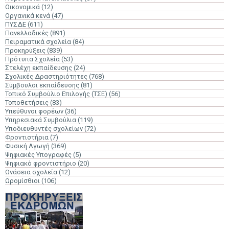
Οικονομικά
(12)
Οργανικά κενά
(47)
ΠΥΣΔΕ
(611)
Πανελλαδικές
(891)
Πειραματικά σχολεία
(84)
Προκηρύξεις
(839)
Πρότυπα Σχολεία
(53)
Στελέχη εκπαίδευσης
(24)
Σχολικές Δραστηριότητες
(768)
Σύμβουλοι εκπαίδευσης
(81)
Τοπικό Συμβούλιο Επιλογής (ΤΣΕ)
(56)
Τοποθετήσεις
(83)
Υπεύθυνοι φορέων
(36)
Υπηρεσιακά Συμβούλια
(119)
Υποδιευθυντές σχολείων
(72)
Φροντιστήρια
(7)
Φυσική Αγωγή
(369)
Ψηφιακές Υπογραφές
(5)
Ψηφιακό φροντιστήριο
(20)
Ωνάσεια σχολεία
(12)
Ωρομίσθιοι
(106)