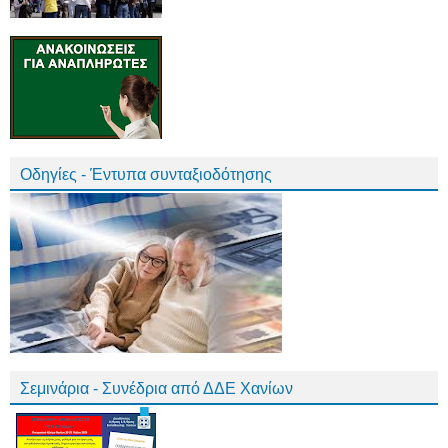
Οδηγίες - Έντυπα συνταξιοδότησης
Σεμινάρια - Συνέδρια από ΔΔΕ Χανίων