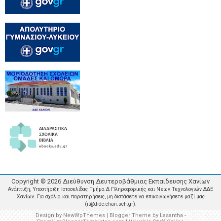
Copyright ©
2026
Διεύθυνση Δευτεροβάθμιας Εκπαίδευσης Χανίων
Ανάπτυξη, Υποστήριξη Ιστοσελίδας Τμήμα Δ Πληροφορικής και Νέων Τεχνολογιών ΔΔΕ
Χανίων. Για σχόλια και παρατηρήσεις, μη διστάσετε να επικοινωνήσετε μαζί μας
(it@dide.chan.sch.gr).
Design by
NewWpThemes
| Blogger Theme by
Lasantha
-